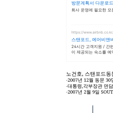
방문계획서 다운로드
회사 운영에 필요한 모
https://www.airbnb.co.kr
스탠포드, 에어비앤
24시간 고객지원 / 
이 제공되는 숙소를 예
노건호
,
스탠포드동
-2007
년
12
월 동문
30
-
대통령
,
각부장관 면
-2007
년
2
월
9
일
SOUT