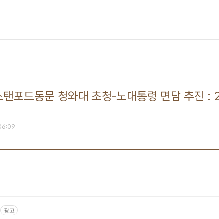
스탠포드동문 청와대 초청-노대통령 면담 추진 : 
 06:09
광고