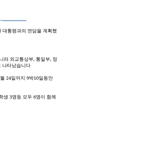
 대통령과의 면담을 계획했
니라 외교통상부
,
통일부
,
정
로 나타났습니다
월
24
일까지
9
박
10
일동안
 학생
3
명등 모두
6
명이 함께