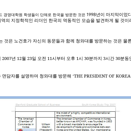
1998
년이 마지막이었
드 경영대학원 학생들이 단체로 한국을 방문한 것은
지역의 지정학적인 리더인 한국의 역동적인 모습을 발견하게 될 것
는 것은 노건호가 자신의 동문들과 함께 청와대를 방문하는 것은 물
에
2007
년
12
월
23
일 오전
11
시부터 오후
1
시
30
분까지
3
시간
30
분동
 면담자를 설명하며 청와대를 방문해
THE PRESIDENT OF KOREA
‘