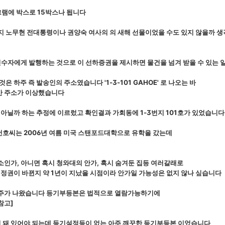
그램에 박스로 15박스나 됩니다
지 노무현 전대통령이나 권양숙 여사의 의 새해 선물이었을 수도 있지 않을까 
수자에게 발행하는 것으로 이 선하증권을 제시하면 물건을 넘겨 받을 수 있는
은 하주 즉 발송인의 주소였습니다 '1-3-101 GAHOE' 로 나오는 바
만 주소가 이상했습니다
가 아닐까 하는 추정에 이르렀고 확인결과 가회동에 1-3번지 101호가 있었습니다
노건호씨는 2006년 여름 미국 스탠포드대학으로 유학을 갔는데
소인가, 아니면 혹시 청와대의 안가, 혹시 숨겨둔 집등 여러갈래로
 정권이 바뀐지 약 1년이 지났을 시점이라 안가일 가능성은 없지 않나 싶습니다
유주가 나왔습니다 등기부등본은 법적으로 열람가능하기에
참고]
 돼 있어야 되는데 등기설정등이 없는 아주 깨끗한 등기부등본 이었습니다