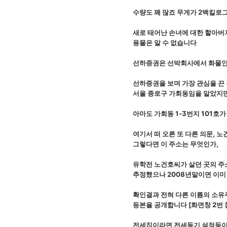
수량도 꽤 많죠 무게가 2백킬로
새로 태어난 손녀에 대한 할아버
용물은 알 수 없습니다
선하증권은 선박회사에서 화물인
선하증권을 보며 가장 관심을 끈 것
서울 종로구 가회동임을 알았지
아마도 가회동 1-3번지 101호
여기서 떠 오른 또 다른 의문, 
그렇다면 이 주소는 무엇인가,
유학전 노건호씨가 살던 곳의 주
추정했으나 2008년말이면 이미
확인결과 전혀 다른 이름의 소
등본을 공개합니다 [화면창 2번 
전세집이라면 전세등기 설정등이