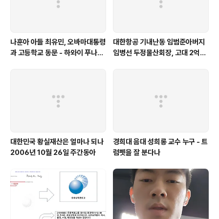
나훈아 아들 최유민, 오바마대통령
대한항공 기내난동 임범준아버지
과 고등학교 동문 - 하와이 푸나호
임병선 두정물산회장, 고대 2억기
우사립학교 동문
탁
대한민국 황실재산은 얼마나 되나
경희대 음대 성희롱 교수 누구 - 트
2006년 10월 26일 주간동아
럼펫을 잘 분다나