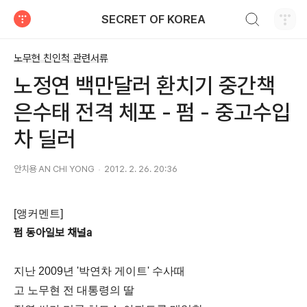
검색하기
SECRET OF KOREA
티스토리
노무현 친인척 관련서류
노정연 백만달러 환치기 중간책
은수태 전격 체포 - 펌 - 중고수입
차 딜러
안치용 AN CHI YONG
2012. 2. 26. 20:36
[앵커멘트]
펌 동아일보 채널a
지난 2009년 '박연차 게이트' 수사때
고 노무현 전 대통령의 딸