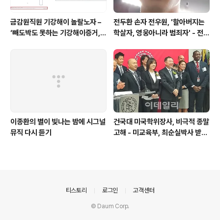
금감원직원 기강해이 놀랄노자 –
전두환 손자 전우원, '할아버지는
‘빼도박도 못하는 기강해이증거,
학살자, 영웅아니라 범죄자' - 전재
엉뚱하게도 미 연방법원서 들통 –
용박상아아들 전우원
가상화폐사기 연방 법원 소송장 보
니 금감원 컴퓨터서 출력 – 개인 소
송장에 ‘금감..
이종환의 별이 빛나는 밤에 시그널
건국대 미국학위장사, 비극적 종말
뮤직 다시 듣기
고해 - 미교육부, 최순실박사 받은
PSU 인증취소
의안내
티스토리
로그인
고객센터
© Daum Corp.