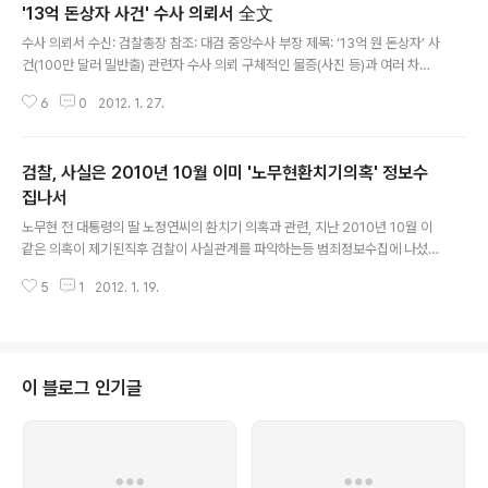
'13억 돈상자 사건' 수사 의뢰서 全文
글 내용
수사 의뢰서 수신: 검찰총장 참조: 대검 중앙수사 부장 제목: ‘13억 원 돈상자’ 사
건(100만 달러 밀반출) 관련자 수사 의뢰 구체적인 물증(사진 등)과 여러 차례
의 보도를 통하여 犯法사실(외환관리법) 혐의가 드러난 경연희(在美교포) 씨
6
0
2012. 1. 27.
主導 100만 달러 환치기 방식 밀반출 사건을 수사하여 100만 달러(13억 원)
의 출처를 확인, 관련자를 의법처리해주시기를 요청 드립니다. 요약: 밀반출된 1
3억 원의 출처 조사, 이 돈이 자살한 노무현 전 대통령의 딸 노정연으로부터 나
검찰, 사실은 2010년 10월 이미 '노무현환치기의혹' 정보수
왔다는 밀반출 관련자들의 주장에 대한 조사, 경연희(미국내 노정연 실소유 콘
도의 명목상 주인)의 도박 자금원 및 송금과정 수사, 대통령 부인 권양숙이 대통
집나서
글 내용
령 전용기에 100만 달러를 싣고 가 國賓특권을 이용, 在美가족에게 전했다는
노무현 전 대통령의 딸 노정연씨의 환치기 의혹과 관련, 지난 2010년 10월 이
의..
같은 의혹이 제기된직후 검찰이 사실관계를 파악하는등 범죄정보수집에 나섰으
나 결국 검찰수사로는 이어지지 못했습니다. 2012/02/26 - [분류 전체보기]
5
1
2012. 1. 19.
- 노정연환치기수사 이미 깊숙히 진행됐다 ? - 'F카지노 최근 공문받았다' 201
0/10/12 - [노무현 친인척 관련서류] - '노무현비자금 백만달러 환치기 직접 개
입'폭로 : 삼성 전 임원 딸 관여-검찰수사와 일부 일치 [노무현비자금] 노전대통
령이 차마 밝힐수 없었던 백만달러 과연 어디로http://andocu.tistory.com/
29832011/01/04 - [노무현 친인척 관련서류] - 노정연, 경연희에 '비자금'약
이 블로그 인기글
점잡혀 끌려다녔나? - 이게 콘도계약서[첨부] ..