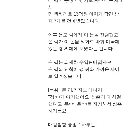
리 씨의 동생이 경기도 과천역 근처에
서
만 원짜리로 13억원 어치가 담긴 상
자 7개를 건네받았습니다.
이후 은모 씨에게 이 돈을 전달했고,
은 씨가 이 돈을 외화로 바꿔 미국에
있는 경 씨에게 보냈다는 겁니다.
은 씨는 외제차 수입판매업자로,
은 씨의 인척이 경 씨와 가까운 사이
로 알려졌습니다.
[녹취 : 돈 리/카지노 매니저]
"경○○가 얘기했어요. 삼촌이 다 해결
했다고. 은○○, 은○○를 지칭해서 삼촌
하거든요."
대검찰청 중앙수사부는