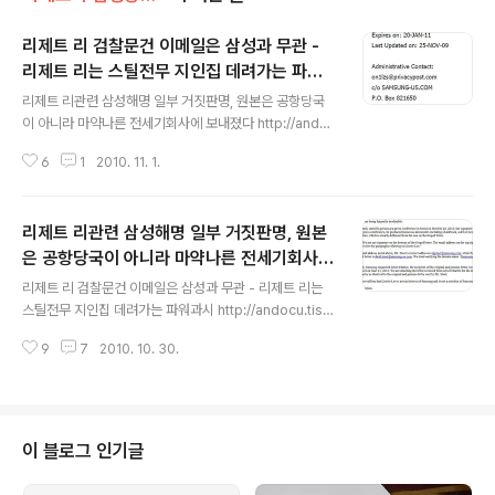
리제트 리 검찰문건 이메일은 삼성과 무관 -
리제트 리는 스틸전무 지인집 데려가는 파워
글 내용
과시
리제트 리관련 삼성해명 일부 거짓판명, 원본은 공항당국
이 아니라 마약나른 전세기회사에 보내졌다 http://andoc
u.tistory.com/3035 리제트 리와 관련, 연방검찰이 압
6
1
2010. 11. 1.
수 공개한 문건에 사용된 이메일도메인 samsung-us.co
m 을 리제트 리가 사용해 왔으며 이 도메인소유주는 삼성
과 무관한 미국 워싱턴주 밴쿠버시의 한 회사인 것으로 확
리제트 리관련 삼성해명 일부 거짓판명, 원본
인돼 위조설에 무게가 실리고 있습니다 그러나 리제트 리
는 데이빗 스틸 삼성전자 북미법인 전무[영문직함은 EXE
은 공항당국이 아니라 마약나른 전세기회사에
글 내용
CUTIVE VICE PRESIDENT 이나 삼성전자 금감원보고
보내졌다
리제트 리 검찰문건 이메일은 삼성과 무관 - 리제트 리는
문서상 직책은 전무]를 헐리웃 유명프로듀서 집에 데려가
스틸전무 지인집 데려가는 파워과시 http://andocu.tisto
기도 했다고 콜럼부스 디스패치가 보도했고 삼성이 제시한
ry.com/3046?srchid=BR1http%3A%2F%2Fando
원본 문건은 삼성이 밝힌 밴나이스공항이 아니라 리제트
9
7
2010. 10. 30.
cu.tistory.com%2F3046 리제트 리와 관련, 미국 연방
리가 마약운반을 위해 ..
검찰이 압수 공개한 문건에 대한 삼성의 해명 일부가 사실
이 아닌 것으로 판명됐습니다 삼성은 지난28일 서울 기자
회견에서 검찰 압수 문건은 위조됐으며 원본문건은 밴나이
스공항당국에 보내고 리제트 리에게 참조메일로 전달됐다
이 블로그 인기글
고 밝혔으나 삼성은 미국시간 오늘 새벽 미국언론에 보낸
영문성명서를 통해 원본문서가 전세기 회사에 전달됐다며