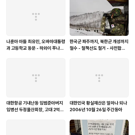
한국기자회견과는 전혀 다른 내용을 털어놨습니다 *삼성
영문해명서- 삼성기자회견 [원문 밴나이스공항 발송등] 보
도 - 삼성 해명..
나훈아 아들 최유민, 오바마대통령
한국군 파주까지, 북한군 개성까지
과 고등학교 동문 - 하와이 푸나호
철수 - 철책선도 철거 - 사전합의
우사립학교 동문
설 주요내용
대한항공 기내난동 임범준아버지
대한민국 황실재산은 얼마나 되나
임병선 두정물산회장, 고대 2억기
2006년 10월 26일 주간동아
탁