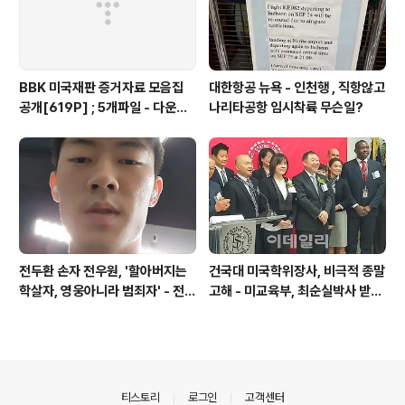
BBK 미국재판 증거자료 모음집
대한항공 뉴욕 - 인천행 , 직항않고
공개[619P] ; 5개파일 - 다운로
나리타공항 임시착륙 무슨일?
드가능
전두환 손자 전우원, '할아버지는
건국대 미국학위장사, 비극적 종말
학살자, 영웅아니라 범죄자' - 전재
고해 - 미교육부, 최순실박사 받은
용박상아아들 전우원
PSU 인증취소
의안내
티스토리
로그인
고객센터