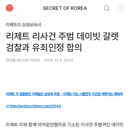
검색하기
SECRET OF KOREA
티스토리
리제트리 삼성상속녀
리제트 리사건 주범 데이빗 갈렛
검찰과 유죄인정 합의
안치용 AN CHI YONG
2010. 11. 2. 23:14
리제트 리 검찰문건 이메일은 삼성과 무관 - 리제트 리는 스틸전무 지인집 데려가는 파워과
시
http://andocu.tistory.com/3046
리제트 리와 함께 마약운반혐의로 기소된 이사건 주범격인 데이빗