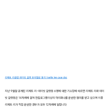
리제트 리관련 데이빗 갈렛 유죄협상 동의 lisette lee case doc
지난 9월말 공개된 리제트 리-데이빗 갈렛등 6명에 대한 기소장에 따르면 리제트 리와 데이
빗 갈렛등은 14차례에 걸쳐 천킬로그램이상의 마리화나를 운반한 혐의를 받고 있으며 이중
리제트 리가 직접 운반한 경우가 모두 12차례에 달합니다