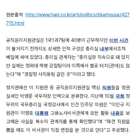
원본출처
http://www.hani.co.kr/arti/politics/bluehouse/427
715.html
공직윤리지원관실은 1국1과7팀에 40명이 근무하지만
이번
사건
이 불거지기 전까지도 상세한 인적 구성은 총리실
에서조차
내부
베일에 싸여 있었다. 총리실 관계자는 “총리실장 직속으로 돼 있지
만 실제는 청와대 하명 감찰팀이라 이쪽에서 별로 터치(관여)도 않
는다”며 “경찰청 사직동팀 같은 곳”이라고 했다.
정치권에선 이 지원관 등 공직윤리지원관실 핵심
들을 정권
직원
실세인 박영준 국무차장 인맥으로 분류한다. 지난해 10월
정
국회
무위의 국무총리실 국정감사에서 신건 민주당 의원은 “이인규 지
원관이 이영호
고용노사비서관에게 모든 활동
을 보
대통령
내용
고해온 사실을 복수의 관계자를 통해 확인했다”며 “파견 직원을
뽑을 때도 이 비서관이 직접 면접을 본 것으로 안다”고 추궁했다.