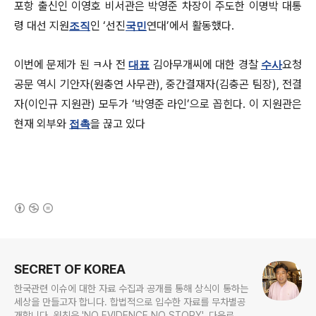
포항 출신인 이영호 비서관은 박영준 차장이 주도한 이명박 대통
령 대선 지원
인 ‘선진
연대’에서 활동했다.
조직
국민
이번에 문제가 된 ㅋ사 전
김아무개씨에 대한 경찰
요청
대표
수사
공문 역시 기안자(원충연 사무관), 중간결재자(김충곤 팀장), 전결
자(이인규 지원관) 모두가 ‘박영준 라인’으로 꼽힌다. 이 지원관은
현재 외부와
을 끊고 있다
접촉
(새창열림)
로그 정보
SECRET OF KOREA
한국관련 이슈에 대한 자료 수집과 공개를 통해 상식이 통하는
세상을 만들고자 합니다. 합법적으로 입수한 자료를 무차별공
개합니다. 원칙은 'NO EVIDENCE,NO STORY', 다운로드