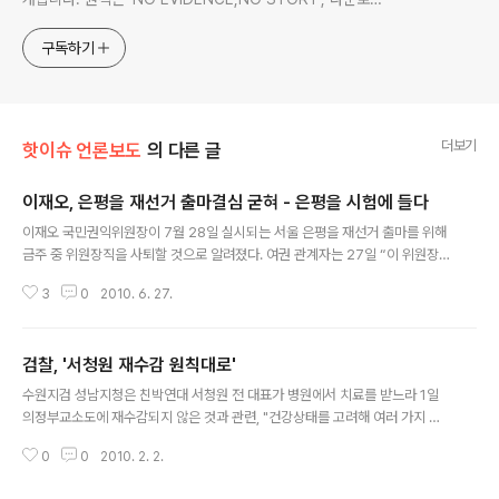
www.docstoc.com/profile/cyan67 , 이메일
jesim56@gmail.com, 안보일때는 구글리더나 RSS로!!
구독하기
더보기
핫이슈 언론보도
의 다른 글
이재오, 은평을 재선거 출마결심 굳혀 - 은평을 시험에 들다
글 내용
이재오 국민권익위원장이 7월 28일 실시되는 서울 은평을 재선거 출마를 위해
금주 중 위원장직을 사퇴할 것으로 알려졌다. 여권 관계자는 27일 “이 위원장
이 이번 재선거에 출마하기로 의사를 굳히고 조만간 거취를 정리할 것으로 알고
3
0
2010. 6. 27.
있다”고 말했다. 원본출처 조선일보 http://news.chosun.com/site/data/h
tml_dir/2010/06/27/2010062701133.html?Dep1=news&Dep2=h
eadline2&Dep3=h2_11 이와 관련, 권익위측은 이 위원장의 일정이 유동적
검찰, '서청원 재수감 원칙대로'
이어서 통상 전주 금요일이면 마련하는 이 위원장의 강연이나 현장 방문 등의
글 내용
일정을 이날까지 확정하지 못한 것으로 알려졌다. 앞서 이 위원장은 지난 17일
수원지검 성남지청은 친박연대 서청원 전 대표가 병원에서 치료를 받느라 1일
연합뉴스와의 통화에서 은평을 재선거 출마와 관련, ..
의정부교소도에 재수감되지 않은 것과 관련, "건강상태를 고려해 여러 가지 집
행방법을 생각하겠다"고 밝혔다. 성남지청 신동현 차장검사는 "확정된 것은 아
0
0
2010. 2. 2.
니지만, 원칙적으로 형집행을 하려고 한다"면서 "다만, 서 전 대표가 많이 아프
면 (형을) 집행하더라도 치료받을 길은 있다"라고 말했다. 서 전 대표는 공직선