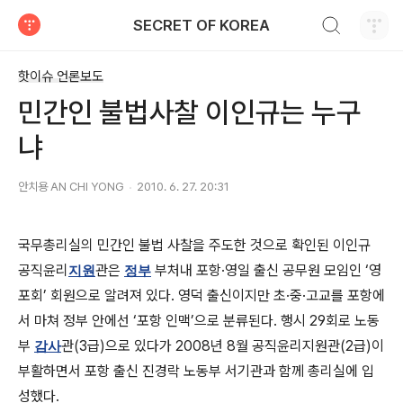
검색하기
SECRET OF KOREA
티스토리
핫이슈 언론보도
민간인 불법사찰 이인규는 누구
냐
안치용 AN CHI YONG
2010. 6. 27. 20:31
국무총리실의 민간인 불법 사찰을 주도한 것으로 확인된 이인규
공직윤리
관은
부처내 포항·영일 출신 공무원 모임인 ‘영
지원
정부
포회’ 회원으로 알려져 있다. 영덕 출신이지만 초·중·고교를 포항에
서 마쳐 정부 안에선 ‘포항 인맥’으로 분류된다. 행시 29회로 노동
부
관(3급)으로 있다가 2008년 8월 공직윤리지원관(2급)이
감사
부활하면서 포항 출신 진경락 노동부 서기관과 함께 총리실에 입
성했다.