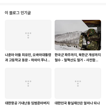
거법 위반 혐의로 복역 중 지병인 심근경색 악화로 지난해 7월30일 검찰의 형
집행정지 결정을 받고 경기도 광주시에서 요양해왔으나, 지난달 29일 성남지청
이 형집행정지 연장 신청을 불승인해 1일 의정부교도소에 재수감될 예정이었
이 블로그 인기글
다. 그러나 지난달 31일 오후 6시께 서울 상도동 자택에서 심장질환 악화에 따
른 고혈압으로 쓰러져 의식을..
나훈아 아들 최유민, 오바마대통령
한국군 파주까지, 북한군 개성까지
과 고등학교 동문 - 하와이 푸나호
철수 - 철책선도 철거 - 사전합의
우사립학교 동문
설 주요내용
대한항공 기내난동 임범준아버지
대한민국 황실재산은 얼마나 되나