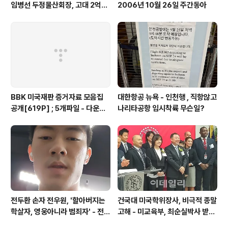
임병선 두정물산회장, 고대 2억기
2006년 10월 26일 주간동아
탁
BBK 미국재판 증거자료 모음집
대한항공 뉴욕 - 인천행 , 직항않고
공개[619P] ; 5개파일 - 다운로
나리타공항 임시착륙 무슨일?
드가능
전두환 손자 전우원, '할아버지는
건국대 미국학위장사, 비극적 종말
학살자, 영웅아니라 범죄자' - 전재
고해 - 미교육부, 최순실박사 받은
용박상아아들 전우원
PSU 인증취소