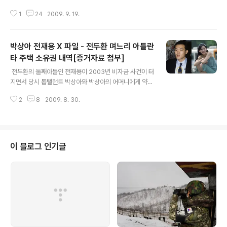
입은 이미 말씀드렸으나 가만히 살피다 보니 놀랍게도 한
1
24
2009. 9. 19.
채가 더 있었습니다 또 다른 부동산이 있었던 곳은 다름아
닌 캘리포니아의 오렌지카운티 였습니다 매입가격은 2백2
4만달러,아틀란타주택 매입가격 36만5천달러보다 무려
박상아 전재용 X 파일 - 전두환 며느리 아틀란
6배나 큰 금액입니다 첨부사진을 보면 하얀 벽돌의 2층 건
물로 매우 고급스럽다, 웅장하다 하는 것을 느낄 수 있습니
타 주택 소유권 내역[증거자료 첨부]
글 내용
다 박상아 PARK SANG AH 가 오렌지 카운티 뉴포트 비
전두환의 둘째아들인 전재용이 2003년 비자금 사건이 터
치의 주택을 사들인 것은 2005년 9월 27일, 등기소 매매
지면서 당시 톱탤런트 박상아와 박상아의 어머니에게 약
계약 요약본에 따르면 매입계약서 번호는 2005-00762
백67억원의 비자금을 위탁관리했던 사실이 드러났었습니
928 이며 매입자는 PARK SANG AH 박상아입니다 [애
2
8
2009. 8. 30.
다 박상아는 2003년 문제가 불거지자 같은해 9월 조지아
틀란타보관 서류와 영문명 동일]..
주 아틀랜타로 출국했지만 도피 4개월전인 2003년 5월 1
5일 이미 아틀랜타에 주택을 구입했던 것으로 확인돼 사전
에 치밀한 준비를 하고 도피한 것으로 밝혀졌습니다 박상
아 전재용의 아틀란타 주택은 5725 LAKE HEIGHTS CI
이 블로그 인기글
RCLE, ALPHARETTA GA 30022 에 있는 원패밀리
하우스 즉 한가구 주택 이었습니다 이주택은 2층건물로 방
이 4개 화장실이 4개로 건평이 백평이 약간 넘으며 1994
년 지어진 것입니다 사진에서 보는 것과 같이 멋있는 붉은
벽돌집입니다 [화면창 ..