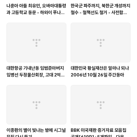
나훈아 아들 최유민, 오바마대통령
한국군 파주까지, 북한군 개성까지
과 고등학교 동문 - 하와이 푸나호
철수 - 철책선도 철거 - 사전합의
우사립학교 동문
설 주요내용
대한항공 기내난동 임범준아버지
대한민국 황실재산은 얼마나 되나
임병선 두정물산회장, 고대 2억기
2006년 10월 26일 주간동아
탁
이종환의 별이 빛나는 밤에 시그널
BBK 미국재판 증거자료 모음집