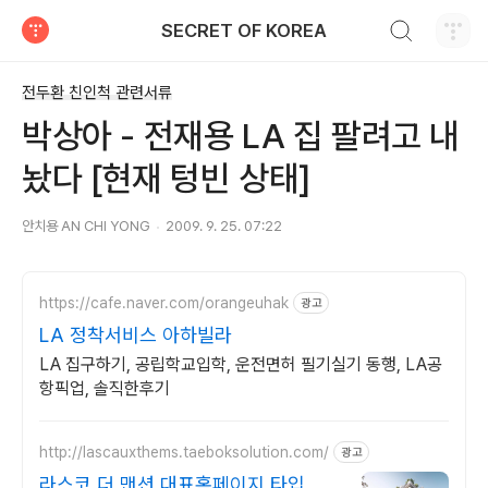
검색하기
SECRET OF KOREA
티스토리
전두환 친인척 관련서류
박상아 - 전재용 LA 집 팔려고 내
놨다 [현재 텅빈 상태]
안치용 AN CHI YONG
2009. 9. 25. 07:22
https://cafe.naver.com/orangeuhak
광고
LA 정착서비스 아하빌라
LA 집구하기, 공립학교입학, 운전면허 필기실기 동행, LA공
항픽업, 솔직한후기
http://lascauxthems.taeboksolution.com/
광고
라스코 더 맨션 대표홈페이지 타입, 대