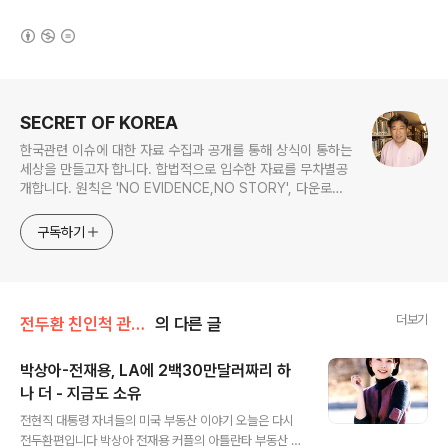
(새창열림)
로그 정보
SECRET OF KOREA
한국관련 이슈에 대한 자료 수집과 공개를 통해 상식이 통하는
세상을 만들고자 합니다. 합법적으로 입수한 자료를 무차별공
개합니다. 원칙은 'NO EVIDENCE,NO STORY', 다운로드
www.docstoc.com/profile/cyan67 , 이메일
jesim56@gmail.com, 안보일때는 구글리더나 RSS로!!
구독하기
더보기
전두환 친인척 관련서류
의 다른 글
박상아-전재용, LA에 2백30만달러짜리 하
나 더 - 지금도 소유
글 내용
전현직 대통령 자녀들의 미국 부동산 이야기 오늘은 다시
전두환편입니다 박상아 전재용 커플의 아틀란타 부동산 매