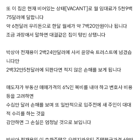
또 이 집은 현재 비어있는 상태[VACANT]로 월 임대료가 5천9백
75달러에 달합니다
약 6천달러 우리돈으로 한달 월세가 약 7백20만원이나 됩니다
조금 과장애서 말하면 대궐같은 집이 텅빈 상탭니다
박상아 전재용이 2백24만달러에 사서 윤양숙 트러스트에 넘겼습
니다만
2백32만5천달러에 되판다면 적지 않은 손해를 보게 됩니다
매도자가 부동산 매매가격의 6%인 복비를 내야 하고 변호사 비용
등을 고려하면
수십만 달러 손해를 보며 또 일반적으로 입주전에 새 주인이 대대
적 수리를 하는 것을
감안하면 그 손실은 엄청날 것으로 보입니다
박상아 전재용의 이 호화주택은 오렌지카운티 주택평균가격 69만