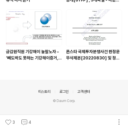
뮤직 다시 듣기
공개[619P] ; 5개파일 - 다운로
드가능
금감원직원 기강해이 놀랄노자 –
론스타 국제투자분쟁사건 판정문
‘빼도박도 못하는 기강해이증거,
무삭제본[20220830] 및 정정
엉뚱하게도 미 연방법원서 들통 –
결정문 무삭제본[20230508]
가상화폐사기 연방 법원 소송장 보
공개
니 금감원 컴퓨터서 출력 – 개인 소
송장에 ‘금감..
의안내
티스토리
로그인
고객센터
© Daum Corp.
3
4