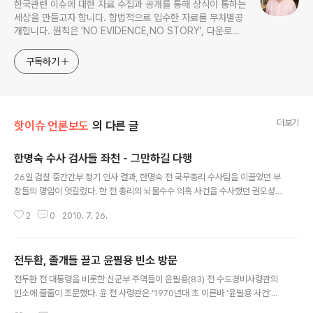
한국관련 이슈에 대한 자료 수집과 공개를 통해 상식이 통하는
세상을 만들고자 합니다. 합법적으로 입수한 자료를 무차별공
개합니다. 원칙은 'NO EVIDENCE,NO STORY', 다운로드
www.docstoc.com/profile/cyan67 , 이메일
jesim56@gmail.com, 안보일때는 구글리더나 RSS로!!
구독하기
더보기
핫이슈 언론보도
의 다른 글
한명숙 수사 검사들 좌천 - 그만하길 다행
글 내용
26일 검찰 중간간부 정기 인사 결과, 한명숙 전 국무총리 수사팀을 이끌었던 부
장들의 명암이 엇갈렸다. 한 전 총리의 뇌물수수 의혹 사건을 수사했던 권오성
서울중앙지검 특수2부장은 이번 인사로 인천지검 형사3부장으로 보직 발령됐
2
0
2010. 7. 26.
다. 원본출처 http://news.chosun.com/site/data/html_dir/2010/07/2
6/2010072601020.html?Dep1=news&Dep2=headline1&Dep3=h
1_06 법조계 안팎에서는 권 부장의 전임 보직이 서울북부지검 형사6부장이었
전두환, 졸개들 끌고 윤필용 빈소 방문
던 점을 감안하면, 서울도 아닌 지방청의 형사3부장으로 발령난 것은 사실상
글 내용
'좌천'에 가깝다는 평가를 내리고 있다. 하지만 최근 2차 수사를 진행, 정치자금
전두환 전 대통령을 비롯한 신군부 주역들이 윤필용(83) 전 수도경비사령관의
법 위반 혐의로 한 전 총리를 불구속 기소한 김기동 특수..
빈소에 줄줄이 조문했다. 윤 전 사령관은 ‘1970년대 초 이른바 ‘윤필용 사건’으
로 잘 알려진 인물이다. 원본출처 조선일보 http://news.chosun.com/site/