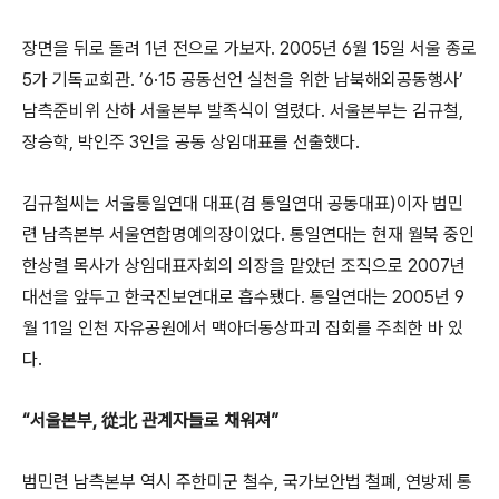
장면을 뒤로 돌려 1년 전으로 가보자. 2005년 6월 15일 서울 종로
5가 기독교회관. ‘6·15 공동선언 실천을 위한 남북해외공동행사’
남측준비위 산하 서울본부 발족식이 열렸다. 서울본부는 김규철,
장승학, 박인주 3인을 공동 상임대표를 선출했다.
김규철씨는 서울통일연대 대표(겸 통일연대 공동대표)이자 범민
련 남측본부 서울연합명예의장이었다. 통일연대는 현재 월북 중인
한상렬 목사가 상임대표자회의 의장을 맡았던 조직으로 2007년
대선을 앞두고 한국진보연대로 흡수됐다. 통일연대는 2005년 9
월 11일 인천 자유공원에서 맥아더동상파괴 집회를 주최한 바 있
다.
“서울본부, 從北 관계자들로 채워져”
범민련 남측본부 역시 주한미군 철수, 국가보안법 철폐, 연방제 통