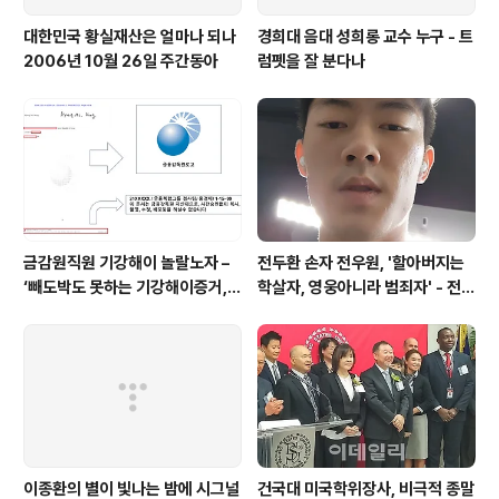
대한민국 황실재산은 얼마나 되나
경희대 음대 성희롱 교수 누구 - 트
2006년 10월 26일 주간동아
럼펫을 잘 분다나
금감원직원 기강해이 놀랄노자 –
전두환 손자 전우원, '할아버지는
‘빼도박도 못하는 기강해이증거,
학살자, 영웅아니라 범죄자' - 전재
엉뚱하게도 미 연방법원서 들통 –
용박상아아들 전우원
가상화폐사기 연방 법원 소송장 보
니 금감원 컴퓨터서 출력 – 개인 소
송장에 ‘금감..
이종환의 별이 빛나는 밤에 시그널
건국대 미국학위장사, 비극적 종말