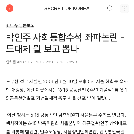
검색하기
SECRET OF KOREA
티스토리
핫이슈 언론보도
박인주 사회통합수석 좌파논란 -
도대체 뭘 보고 뽑나
안치용 AN CHI YONG
2010. 7. 26. 20:23
노무현 정부 시절인 2006년 6월 10일 오후 5시 서울 혜화동 흥사
단 대강당. 이날 이곳에서는 ‘6·15 공동선언 6주년 기념식’ 겸 ‘6·1
5 공동선언발표 기념일제정 촉구 서울 선포식’이 열렸다.
이날 행사는 6·15 공동선언 남측위원회 서울본부 주최로 열렸다.
행사장에는 6·15 남측위원회 서울본부의 김규철·박인주 상임대표
를 비롯해 범민련, 민주노동당, 서울청년단체연합, 민족통일국민