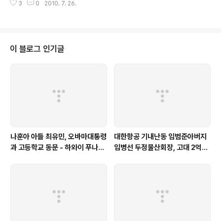
3
0
2010. 7. 26.
data/html_dir/2010/07/26/2010072600547.html?Dep1=news&D
ep2=headline1&Dep3=h1_12 전두환 전 대통령은 25일 오후 4시 30여
명의 일행과 함께 윤 전 장관의 빈소가 있는 삼성서울병원에 도착했다. 전 전 대
통령(육사11기)은 육사 3기 선배인 고인(육사 8기)을 ‘형님’이라고 부르며 따랐
던 것으로 알려졌다. 전 전 대통령은 고인의 후원을 받아 군부 내 사조직 ‘하나
이 블로그 인기글
회’를 이끌며 권부의 핵심에 다가갔..
나훈아 아들 최유민, 오바마대통령
대한항공 기내난동 임범준아버지
과 고등학교 동문 - 하와이 푸나호
임병선 두정물산회장, 고대 2억기
우사립학교 동문
탁