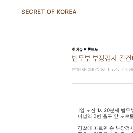
본문 바로가기
SECRET OF KOREA
핫이슈 언론보도
법무부 부장검사 길건
안치용 AN CHI YONG
2010. 7. 1. 0
1일 오전 1시20분께 법
미널역 2번 출구 앞 도로
경찰에 따르면 송 부장검사