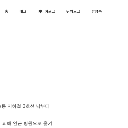
홈
태그
미디어로그
위치로그
방명록
초동 지하철 3호선 남부터
에 의해 인근 병원으로 옮겨