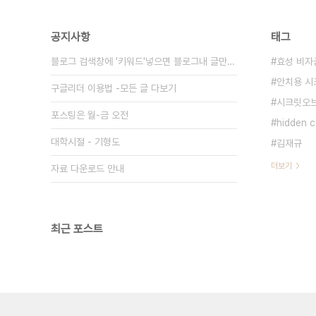
공지사항
태그
블로그 검색창에 '키워드'넣으면 블로그내 글만 검색
효성 비자
안치용 시
구글리더 이용법 -모든 글 다보기
시크릿오
포스팅은 월-금 오전
hidden
대학시절 - 기형도
김재규
더보기
자료 다운로드 안내
최근 포스트