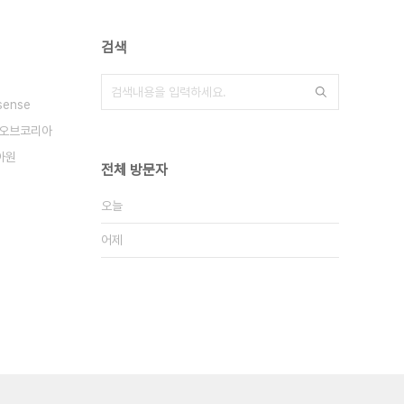
검색
sense
릿오브코리아
아원
전체 방문자
오늘
어제