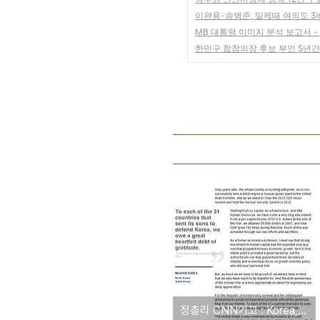
이완용-송병준, 일제때 여의도 3
MB 대통령 이미지 분석 보고서 
한민구 합참의장 후보 부인 5년간
정총리 CNN기고 : Korea, 60 years ago and now [원문보기]