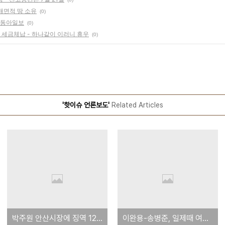
배면적 땅 소유
(0)
- 동아일보
(0)
 세금체납 - 하나같이 이러니 휴우
(0)
'핫이슈 언론보도'
Related Articles
박주원 안산시장에 징역 12년 구형 - 선고공판은 7월 21일
이완용-송병준, 일제때 여의도 3배면적 땅 소유