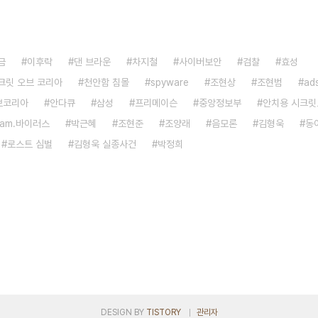
금
이후락
댄 브라운
차지철
사이버보안
검찰
효성
크릿 오브 코리아
천안함 침몰
spyware
조현상
조현범
ad
브코리아
안다큐
삼성
프리메이슨
중앙정보부
안치용 시크
 cam.바이러스
박근혜
조현준
조양래
음모론
김형욱
동
로스트 심벌
김형욱 실종사건
박정희
DESIGN BY
TISTORY
관리자