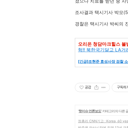
졌으나 치료를 받던 중 사
조사결과 택시기사 박모(5
경찰은 택시기사 박씨의 진
오리온 청담마크힐스 불법
헉!! 북한국기달고 LA거
[긴급]조현준 효성사장 검찰 소
공감
구독하
'
핫이슈 언론보도
' 카테고리의 다른 
정총리 CNN기고 : Korea, 60 yea
박주원 안산시장에 징역 12년 구형