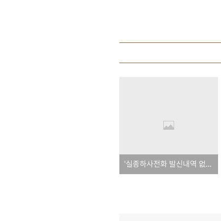
'실종하사전화 발신내역 없다' 군당국 - 제발 확인,또 확인하라