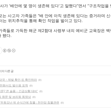
하사가 '배안에 몇 명이 생존해 있다'고 말했다”면서 “구조작업을
모는 사고자 가족들은 "배 안에 아직 생존해 있다는 증거라며 
센터는 위치추적을 통해 확인 작업을 벌이고 있다.
가족들로 가득한 해군 제2함대 사령부 내의 예비군 교육장은 백
 됐다.
리의 다른 글
당국 - 제발 확인,또 확인하라
(0)
전화서도 발신음 포착
(0)
,'큰 슬픔 - 긴급상황 대비'
(0)
 원문 및 브리핑 동영상
(0)
장 '두동강난 뒤 순식간에 침몰 : 천안암 침몰관련
(0)