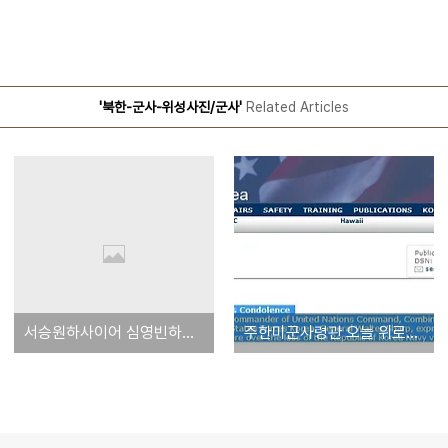
'북한-군사-위성사진/군사'
Related Articles
서승원하사이어 심영빈하사 휴대전화서도 발신음 포착
주한미군사령관 오늘 위로성명[원문],'큰 슬픔 - 긴급상황 대비'