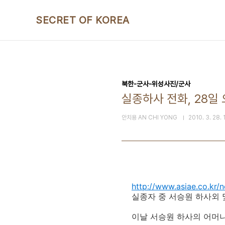
본문 바로가기
SECRET OF KOREA
북한-군사-위성사진/군사
실종하사 전화, 28일
안치용 AN CHI YONG
2010. 3. 28. 
http://www.asiae.co.k
실종자 중 서승원 하사외 
이날 서승원 하사의 어머니