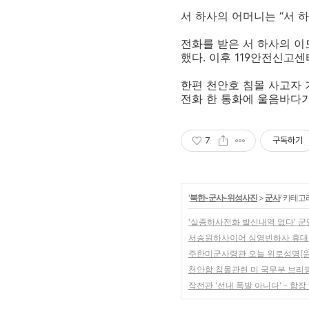
서 하사의 어머니는 “서 
전화를 받은 서 하사의 이
했다. 이후 119안전신고
한편 천안호 침몰 사고자 
전화 한 통화에 울음바다가
7
구독하기
'
북한-군사-위성사진
>
군사
' 카테고
'실종하사전화 발신내역 없다' 군
서승원하사이어 심영빈하사 휴대
주한미군사령관 오늘 위로성명[원문]
천안함 침몰관련 미 국무부 브리핑
작전관 '선내 폭발 아니다' - 함