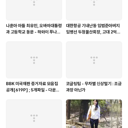
나훈아 아들 최유민, 오바마대통령
대한항공 기내난동 임범준아버지
과 고등학교 동문 - 하와이 푸나호
임병선 두정물산회장, 고대 2억기
우사립학교 동문
탁
BBK 미국재판 증거자료 모음집
코글링팁 - 무차별 신상털기 : 조금
공개[619P] ; 5개파일 - 다운로
과장 아닌가
드가능