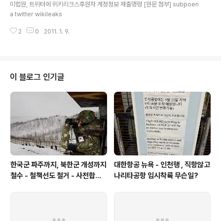
미법원, 트위터에 위키리크스후원자 계정정보 제출명령 [원문 첨부] subpoen
a twitter wikileaks
2
0
2011. 1. 9.
이 블로그 인기글
한국군 파주까지, 북한군 개성까지
대한항공 뉴욕 - 인천행 , 직항않고
철수 - 철책선도 철거 - 사전합의
나리타공항 임시착륙 무슨일?
설 주요내용