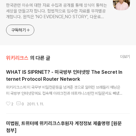
한국관련 이슈에 대한 자료 수집과 공개를 통해 상식이 통하는
세상을 만들고자 합니다. 합법적으로 입수한 자료를 무차별공
개합니다. 원칙은 'NO EVIDENCE,NO STORY', 다운로드
www.docstoc.com/profile/cyan67 , 이메일
jesim56@gmail.com, 안보일때는 구글리더나 RSS로!!
구독하기
더보기
위키리크스
의 다른 글
WHAT IS SIPRNET? - 미국방부 인터넷망 The Secret In
ternet Protocol Router Network
글 내용
위키리크스에 미 국무부 비밀전문등을 넘겨준 것으로 알려진 브래들리 매닝은
미 국방부 인터넷망에도 접속해 이라크전과 아프카니스탄전 비밀문서도 빼냈습
니다 브래들리 매닝이 접속한 미 국방부 인터넷망이 SIPRNET 입니다 아래는
2
0
2011. 1. 11.
미 국방부 인터넷망 '시크릿 인터넷 프로토콜 라우터 네트웍'이 무엇인지 설명
하고 있습니다 =======================================
============================================= Th
미법원, 트위터에 위키리크스후원자 계정정보 제출명령 [원문
e Secret Internet Protocol Router Network (SIPRNET) is the Depa
rtment of Defense's largest network for the exchange of classifi
첨부]
글 내용
ed inform..