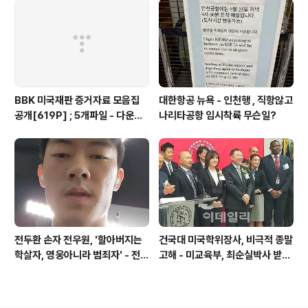
BBK 미국재판 증거자료 모음집
대한항공 뉴욕 - 인천행 , 직항않고
공개[619P] ; 5개파일 - 다운로
나리타공항 임시착륙 무슨일?
드가능
전두환 손자 전우원, '할아버지는
건국대 미국학위장사, 비극적 종말
학살자, 영웅아니라 범죄자' - 전재
고해 - 미교육부, 최순실박사 받은
용박상아아들 전우원
PSU 인증취소