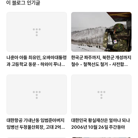
이 블로그 인기글
나훈아 아들 최유민, 오바마대통령
한국군 파주까지, 북한군 개성까지
과 고등학교 동문 - 하와이 푸나호
철수 - 철책선도 철거 - 사전합의
우사립학교 동문
설 주요내용
대한항공 기내난동 임범준아버지
대한민국 황실재산은 얼마나 되나
임병선 두정물산회장, 고대 2억기
2006년 10월 26일 주간동아
탁