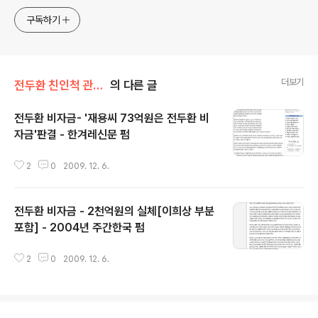
www.docstoc.com/profile/cyan67 , 이메일
jesim56@gmail.com, 안보일때는 구글리더나 RSS로!!
구독하기
더보기
전두환 친인척 관련서류
의 다른 글
전두환 비자금- '재용씨 73억원은 전두환 비
자금'판결 - 한겨레신문 펌
글 내용
2
0
2009. 12. 6.
전두환 비자금 - 2천억원의 실체[이희상 부분
포함] - 2004년 주간한국 펌
글 내용
2
0
2009. 12. 6.