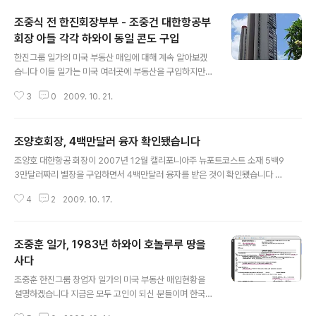
조중식 전 한진회장부부 - 조중건 대한항공부
회장 아들 각각 하와이 동일 콘도 구입
글 내용
한진그룹 일가의 미국 부동산 매입에 대해 계속 알아보겠
습니다 이들 일가는 미국 여러곳에 부동산을 구입하지만
초기에는 하와이지역에 집중합니다 조중식 전 한진건설회
3
0
2009. 10. 21.
장과 부인 김복수씨는 지난 1991년 5월 9일 미국 하와이
THE ROYAL IOLANI 콘도를 매입합니다 콘도 주소는 5
81 KAMAKU ST. KAPIOLANI. HONOLULU.HI.이며
조양호회장, 4백만달러 융자 확인됐습니다
39층짜리 콘도입니다 이들 부부는 이 콘도의 3006호를
글 내용
구입했습니다 조중식부부 1991 1822269 19910524 -
조양호 대한항공 회장이 2007년 12월 캘리포니아주 뉴포트코스트 소재 5백9
또 조중식 전회장과 조중건 대한항공 부회장의 아들인 조
3만달러짜리 별장을 구입하면서 4백만달러 융자를 받은 것이 확인됐습니다 대
진호씨는 조전회장 콘도구입 다음날인 1991년 5월 10일
한항공측의 해명대로 5백93만달러중 4백만달러는 은행융자를 통해 조달했고
같은 콘도를 매입합니다 콘도주소등은 동일하며 이들은 3
4
2
2009. 10. 17.
차액 1백93만달러와 변호사비용등만 반출했다는 것이 맞습니다 따라서 2007
9층 콘도중 38층의 3802호를 매입했습니다 결국 삼촌부
년 당시의 투자용 해외부동산 구입한도 3백만달러를 초과하지 않았습니다 아래
부와 조카가..
는 융자서류입니다 2008 8504 06_059_1182699 -
조중훈 일가, 1983년 하와이 호놀루루 땅을
사다
글 내용
조중훈 한진그룹 창업자 일가의 미국 부동산 매입현황을
설명하겠습니다 지금은 모두 고인이 되신 분들이며 한국경
제발전에 크게 기여한 분들로 고인의 명예를 훼손하려는