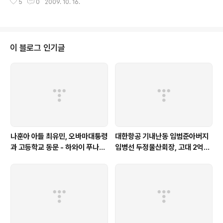
5
0
2009. 10. 16.
의도가 아님을 미리 밝혀둡니다 조중훈 한진그룹 창업자의
아들 고 조수호 회장이 1983년 5월 17일 5건의 계약을
통해 하와이 호놀룰루의 땅을 매입했음이 확인됐습니다 이
계약서에는 당시 조수호 회장이 미혼이었음이 명시돼 있으
며 맨 뒷장에는 조중훈 회장의 서명과 공증도 명시돼 있습
이 블로그 인기글
니다 이 땅의 매도자는 5건 모두 HAWAIIAN PARADISE
PARK CORP 였으며 매입자는 모두 CHO SOO HO 였
습니다 매입부동산은 아래와 같습니다 등기번호 117034
3 은 호놀룰루 지적도상 LOT 1541 BLOCK 7 MAP 58
, 1에이커 등기번호..
나훈아 아들 최유민, 오바마대통령
대한항공 기내난동 임범준아버지
과 고등학교 동문 - 하와이 푸나호
임병선 두정물산회장, 고대 2억기
우사립학교 동문
탁