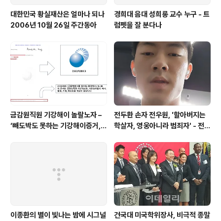
대한민국 황실재산은 얼마나 되나
경희대 음대 성희롱 교수 누구 - 트
2006년 10월 26일 주간동아
럼펫을 잘 분다나
금감원직원 기강해이 놀랄노자 –
전두환 손자 전우원, '할아버지는
‘빼도박도 못하는 기강해이증거,
학살자, 영웅아니라 범죄자' - 전재
엉뚱하게도 미 연방법원서 들통 –
용박상아아들 전우원
가상화폐사기 연방 법원 소송장 보
니 금감원 컴퓨터서 출력 – 개인 소
송장에 ‘금감..
이종환의 별이 빛나는 밤에 시그널
건국대 미국학위장사, 비극적 종말