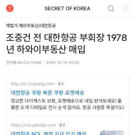
검색하기
SECRET OF KOREA
티스토리
재벌가 해외부동산/대한항공
조중건 전 대한항공 부회장 1978
년 하와이부동산 매입
안치용 AN CHI YONG
2009. 10. 19. 05:30
http://m.coupang.com
광고
대한항공 쿠팡 빠른 쿠팡 로켓배송
정교한 다이캐스트 모형, 로켓배송으로 내일 받아보세요! 훌
륭한 도색 디테일로 전시 손색 없어요. 항공 사원증 목걸이도!
https://nol.yanolja.com
광고
대한항공 NOL 예약 지금 인기 해외노