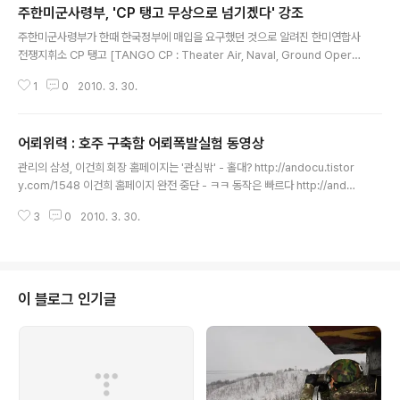
주한미군사령부, 'CP 탱고 무상으로 넘기겠다' 강조
글 내용
주한미군사령부가 한때 한국정부에 매입을 요구했던 것으로 알려진 한미연합사
전쟁지휘소 CP 탱고 [TANGO CP : Theater Air, Naval, Ground Opera
tion Command Post]를 무상으로 양도할 것이라고 밝혔습니다 월터 샤프 주
1
0
2010. 3. 30.
한미군사령관은 오늘[30일] 자신이 CP 탱고를 팔기를 원한다는 보도는 사실
이 아니라며 한국정부에 무상으로 양도하게 될 것이라고 강조했습니다 CP 탱
고는 유사시 한미연합사의 전쟁지휘소로 경부고속도로 진입로옆 청계산 자락에
어뢰위력 : 호주 구축함 어뢰폭발실험 동영상
위치해 있습니다
글 내용
관리의 삼성, 이건희 회장 홈페이지는 '관심밖' - 홀대? http://andocu.tistor
y.com/1548 이건희 홈페이지 완전 중단 - ㅋㅋ 동작은 빠르다 http://andoc
u.tistory.com/1551 1999년 호주와 미국 해군이 공동실시한 어뢰폭발실험
3
0
2010. 3. 30.
동영상입니다 2천백톤급 구축함이 순식간에 두동강이 났습니다 2천백톤급이
니까 천안함의 두배 조금 안되는 크기의 구축함입니다 아래 3번째 화면은 200
8년 림팩훈련때 미해군이 실시한 어뢰폭발실험으로 하와이근해라고 합니다
이 블로그 인기글