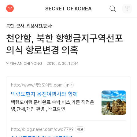
검색하기
SECRET OF KOREA
티스토리
북한-군사-위성사진/군사
천안함, 북한 항행금지구역선포
의식 항로변경 의혹
안치용 AN CHI YONG
2010. 3. 30. 12:44
http://www.백령도여행.com
광고
백령도현지 옹진여행사와 함께
백령도여행 준비완료 숙박,버스,가든 직접운
영,단체,개인 환영 , 배표할인
http://blog.naver.com/cwc7799
광고