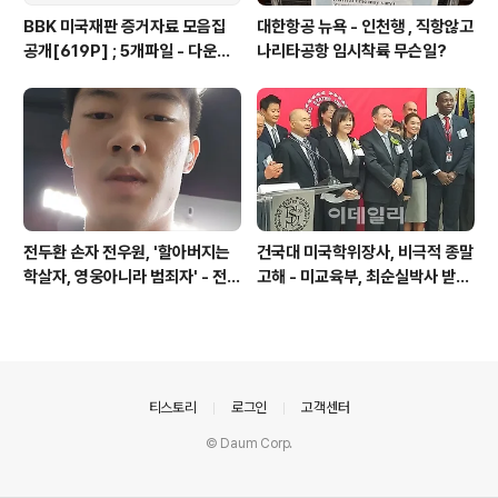
BBK 미국재판 증거자료 모음집
대한항공 뉴욕 - 인천행 , 직항않고
공개[619P] ; 5개파일 - 다운로
나리타공항 임시착륙 무슨일?
드가능
전두환 손자 전우원, '할아버지는
건국대 미국학위장사, 비극적 종말
학살자, 영웅아니라 범죄자' - 전재
고해 - 미교육부, 최순실박사 받은
용박상아아들 전우원
PSU 인증취소
의안내
티스토리
로그인
고객센터
© Daum Corp.