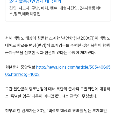
24시출동견인업체 태극렉카
견인, 사고차, 구난, 폐차, 렌트, 대형차견인, 24시출동서비
스,펑크,배터리충전
서해 백령도 해상에 침몰한 초계함 '천안함'(1천200t급)이 백령도
내해로 항로를 변침(변경)해 초계임무를 수행한 것은 북한이 항행
금지구역을 선포한 것과 연관이 있다는 주장이 제기됐다.
원본출처 중앙일보
http://news.joins.com/article/505/40865
05.html?ctg=1002
그간 천안함의 항로변침에 대해 북한의 군사적 도발위협에 대응하
는 '특별한 임무' 때문이 아니었겠느냐는 관측이 무성했다.
정부의 한 관계자는 30일 "백령도 해상의 경비를 맡는 초계함인