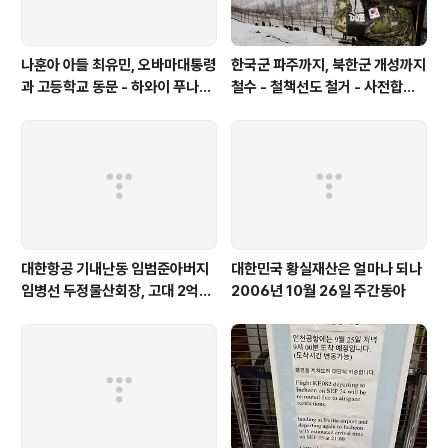
나훈아 아들 최유민, 오바마대통령
한국군 파주까지, 북한군 개성까지
과 고등학교 동문 - 하와이 푸나호
철수 - 철책선도 철거 - 사전합의
우사립학교 동문
설 주요내용
대한항공 기내난동 임범준아버지
대한민국 황실재산은 얼마나 되나
임병선 두정물산회장, 고대 2억기
2006년 10월 26일 주간동아
탁