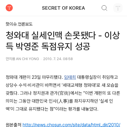
검색하기
SECRET OF KOREA
티스토리
핫이슈 언론보도
청와대 실세인맥 손못됐다 - 이상
득 박영준 독점유지 성공
안치용 AN CHI YONG
2010. 7. 24. 08:58
청와대 개편이 23일 마무리됐다.
임태희
대통령실장이 취임하고
상당수 수석·비서관이 바뀌면서 '세대교체형 청와대'로 새 모습을
갖췄다. 그러나 정치권과 관가(官街)에서는 "이번 개편의 또 다른
의미는 그동안 대한민국 인사(人事)를 좌지우지하던 '실세 인
맥'이 그대로 유지됐다는 점"이라는 평가를 내놓았다.
원본출처
http://news.chosun.com/site/data/html_dir/2010/