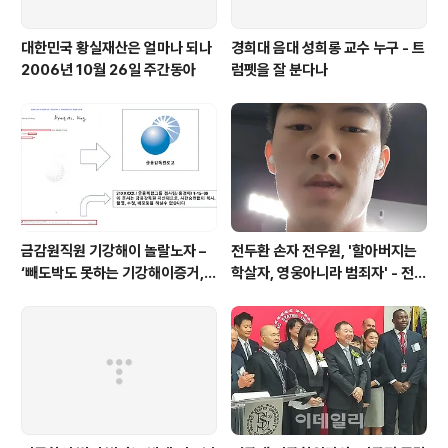
대한민국 황실재산은 얼마나 되나
경희대 음대 성희롱 교수 누구 - 트
2006년 10월 26일 주간동아
럼펫을 잘 분다나
금감원직원 기강해이 놀랄노자 –
전두환 손자 전우원, '할아버지는
‘빼도박도 못하는 기강해이증거,
학살자, 영웅아니라 범죄자' - 전재
엉뚱하게도 미 연방법원서 들통 –
용박상아아들 전우원
가상화폐사기 연방 법원 소송장 보
니 금감원 컴퓨터서 출력 – 개인 소
송장에 ‘금감..