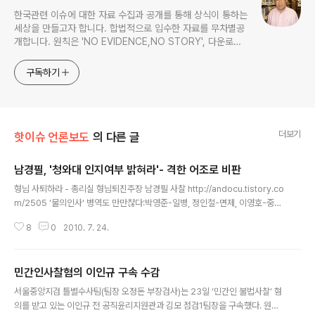
한국관련 이슈에 대한 자료 수집과 공개를 통해 상식이 통하는
세상을 만들고자 합니다. 합법적으로 입수한 자료를 무차별공
개합니다. 원칙은 'NO EVIDENCE,NO STORY', 다운로드
www.docstoc.com/profile/cyan67 , 이메일
jesim56@gmail.com, 안보일때는 구글리더나 RSS로!!
구독하기
더보기
핫이슈 언론보도
의 다른 글
남경필, '청와대 인지여부 밝혀라'- 격한 어조로 비판
글 내용
형님 사퇴하라 - 총리실 형님퇴진주장 남경필 사찰 http://andocu.tistory.co
m/2505 '물의인사' 병역도 만만챦다:박영준-일병, 정인철-면제, 이영호-중위,
이인규-일병 http://andocu.tistory.com/2454 '물의인사' 재산은? 박영
8
0
2010. 7. 24.
준-11억,정인철-3억,이영호-14억,김대식-8억 http://andocu.tistory.com/
2455 물의인사 병역, 김대식도 소집면제 http://andocu.tistory.com/246
9 경희대 음대 성희롱 교수 누구 - 트럼펫을 잘 분다나 http://andocu.tistor
민간인사찰혐의 이인규 구속 수감
y.com/2518 한나라당 남경필 의원은 23일 자신의 부인에 대한 총리실 공직
글 내용
윤리지원관실의 불법사찰 의혹과 관련 "(청와대가 이런 사실을 모를 리 없을
서울중앙지검 틀별수사팀(팀장 오정돈 부장검사)는 23일 ‘민간인 불법사찰’ 혐
거..
의를 받고 있는 이인규 전 공직윤리지원관과 김모 점검1팀장을 구속했다. 원본