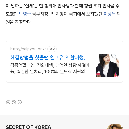
이 말하는 '실세'는 현 청와대 인사팀과 함께 정권 초기 인사를 주
도했던
박영준
국무차장, 박 차장이 국회에서 보좌했던
이상득
의
원을 지칭한다
http://helpyou.or.kr
광고
해결방법을 찾을땐 헬프유 역할대행,
상황연출 전문업체
각종역할대행, 전화대행, 다양한 상황 해결가
능, 확실한 일처리, 100%비밀보장 사람의
도움이 필요할 때는 헬프유를 기억하세요. 어
떤 상황이던 해결이 가능합니다.
(새창열림)
로그 정보
SECRET OF KOREA