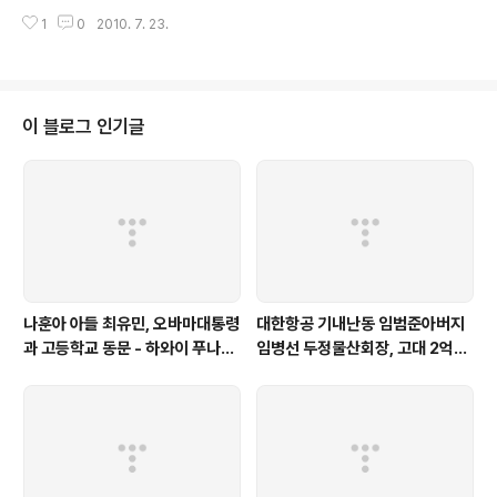
출처 http://news.chosun.com/site/data/html_dir/2010/07/23/2010
1
0
2010. 7. 23.
072301867.html?Dep1=news&Dep2=headline1&Dep3=h1_03 서
울중앙지법 황병헌 영장전담판사는 이날 이들의 구속 전 영장실질심사을 한 뒤
“증거 인멸과 도주의 우려가 있다”는 이유로 이 전 지원관 등 2명의 영장을 발
부했다. 그러나 이들과 함께 구속영장이 청구된 원모 사무관에 대해서는 “팀원
으로서 지시에 따른 점 등을 참작했다”며 영장을 기각했다. 검찰에 따르면 이 전
이 블로그 인기글
지원관 등은 2008년 9월부터 ’대통령 비방 동영..
나훈아 아들 최유민, 오바마대통령
대한항공 기내난동 임범준아버지
과 고등학교 동문 - 하와이 푸나호
임병선 두정물산회장, 고대 2억기
우사립학교 동문
탁