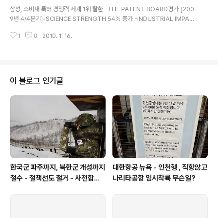
글 내용
삼성, 소비재 특허 경쟁력 세계 1위 탈환- THE PATENT BOARD평가 [200
9년 4/4분기]-SCIENCE STRENGTH 54% 증가 -INDUSTRIAL IMPAC
T 7% 증가 -INNOVATION CYCLE TIME 소비재부문 1위 유지-전체 산업
1
0
2010. 1. 16.
부문 3위 ==========================================
========================= Samsung Group regains the #
1 spot : THE PATENT BOARD http://patentboard.com.dnnmax.co
m/PressRoom/ArticleView/tabid/95/smid/440/ArticleID/123/refta
b/38/Default.aspx Patent Board_..
이 블로그 인기글
한국군 파주까지, 북한군 개성까지
대한항공 뉴욕 - 인천행 , 직항않고
철수 - 철책선도 철거 - 사전합의
나리타공항 임시착륙 무슨일?
설 주요내용