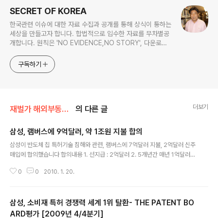
SECRET OF KOREA
한국관련 이슈에 대한 자료 수집과 공개를 통해 상식이 통하는
세상을 만들고자 합니다. 합법적으로 입수한 자료를 무차별공
개합니다. 원칙은 'NO EVIDENCE,NO STORY', 다운로드
www.docstoc.com/profile/cyan67 , 이메일
jesim56@gmail.com, 안보일때는 구글리더나 RSS로!!
구독하기
더보기
재벌가 해외부동산/삼성
의 다른 글
삼성, 램버스에 9억달러, 약 1조원 지불 합의
글 내용
삼성이 반도체 칩 특허기술 침해와 관련, 램버스에 7억달러 지불, 2억달러 신주
매입에 합의했습니다 합의내용 1. 선지급 : 2억달러 2. 5개년간 매년 1억달러
[매분기 2천5백만달러] 3. 램버스 신주 2억달러어치 매입 ============
0
0
2010. 1. 20.
================================================
========================
삼성, 소비재 특허 경쟁력 세계 1위 탈환- THE PATENT BO
ARD평가 [2009년 4/4분기]