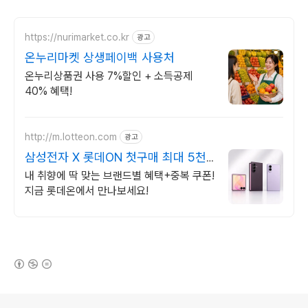
https://nurimarket.co.kr
광고
온누리마켓 상생페이백 사용처
온누리상품권 사용 7%할인 + 소득공제
40% 혜택!
http://m.lotteon.com
광고
삼성전자 X 롯데ON 첫구매 최대 5천
원 혜택!
내 취향에 딱 맞는 브랜드별 혜택+중복 쿠폰!
지금 롯데온에서 만나보세요!
(새창열림)
로그 정보