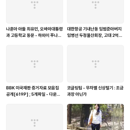
나훈아 아들 최유민, 오바마대통령
대한항공 기내난동 임범준아버지
과 고등학교 동문 - 하와이 푸나호
임병선 두정물산회장, 고대 2억기
우사립학교 동문
탁
BBK 미국재판 증거자료 모음집
코글링팁 - 무차별 신상털기 : 조금
공개[619P] ; 5개파일 - 다운로
과장 아닌가
드가능