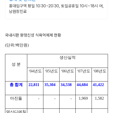
홍대입구역 평일 10:30~20:30, 토일공휴일 10시~18시 여,
남원장진료
국내시판 향정신성 식욕억제제 현황
(단위:백만원)
생산실적
성 분
‘04년도
‘05년도
‘06년도
‘07년도
‘08년도
총 합계
22,811
35,304
34,538
44,684
41,422
마진돌
-
-
-
1,969
1,582
염산디에칠