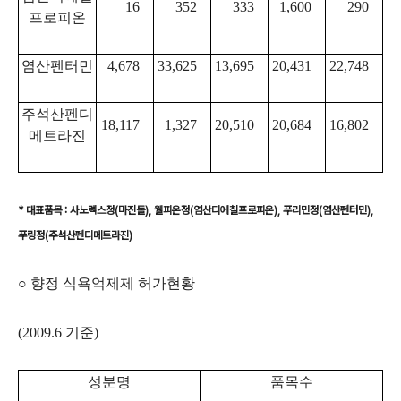
16
352
333
1,600
290
프로피온
염산펜터민
4,678
33,625
13,695
20,431
22,748
주석산펜디
18,117
1,327
20,510
20,684
16,802
메트라진
* 대표품목 : 사노렉스정(마진돌), 웰피온정(염산디에칠프로피온), 푸리민정(염산펜터민),
푸링정(주석산펜디메트라진)
○ 향정 식욕억제제 허가현황
(2009.6 기준)
성분명
품목수