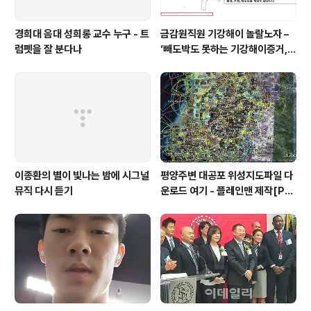
경희대 음대 성희롱 교수 누구 - 트
금감원직원 기강해이 놀랄노자 –
럼펫을 잘 분다나
‘빼도박도 못하는 기강해이증거,
엉뚱하게도 미 연방법원서 들통 –
가상화폐사기 연방 법원 소송장 보
니 금감원 컴퓨터서 출력 – 개인 소
송장에 ‘금감..
이종환의 별이 빛나는 밤에 시그널
평양주변 대공포 위성지도파일 다
뮤직 다시 듣기
운로드 여기 - 플레인맨 제작[PL
ANEMAN]