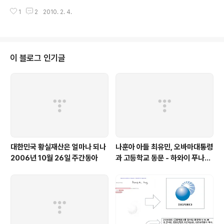
대표적인 천재 음악가 베토벤. 그는 귀가 들리지 않는 최악의 조건에서도 주옥
1
2
2010. 2. 4.
같은 명곡을 남겨 많은 사람에게 감동을 주었다.예술가들은 창작을 위해 뼈를
깎는 고통을 겪는다. 창작을 위한 고통을 감수하는 예술가처럼 다이어트를 위해
승부수를 던지는 사람들이 더욱 늘고 있다.그야말로 '다이어트 열풍' 시대라 불
릴만하다.이에 따라 비만치료제 시장도 뜨겁게 달아오르고 있다.비만 치료제시
장은 광동제약(아디펙스), 휴온스(펜디) 등 다수 제약사들이 시장을 형성, 공략
이 블로그 인기글
하고 있다. 이런 가운데 식품의약품안전청은 비만치료를 위해 식욕억제제 사용
을 고려할 경우, ..
대한민국 황실재산은 얼마나 되나
나훈아 아들 최유민, 오바마대통령
2006년 10월 26일 주간동아
과 고등학교 동문 - 하와이 푸나호
우사립학교 동문