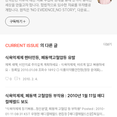
세상을 만들고자 합니다. 합법적으로 입수한 자료를 무차별공
개합니다. 원칙은 'NO EVIDENCE,NO STORY', 다운로드
www.docstoc.com/profile/cyan67 , 이메일
jesim56@gmail.com, 안보일때는 구글리더나 RSS로!!
구독하기
더보기
CURRENT ISSUE
의 다른 글
식욕억제제 펜터민등, 폐동맥고혈압등 유발
글 내용
제목 새해, 비만치료 주의깊게 계획하세요 - 식욕억제제, 바르게 알고 복용하세
요 - 등록일 2010.01.08 조회수 1892 □ 식품의약품안전청(청장 윤여표)은
비만치료를 위해 식욕억제제 사용을 고려할 때에는 의사와 상담하고 복용지침
0
1
2010. 2. 4.
을 준수하여 줄 것을 당부하였다. ○ 비만치료를 목적으로 식욕억제제를 복용할
경우 혈압상승·가슴통증·불면·발기부전 등의 부작용이 나타나며, ○ 특히 식욕
억제제를 3개월 이상 장기 복용한 경우 극도의 피로와 정신적 우울증이 나타나
식욕억제제, 폐동맥 고혈압등 부작용 : 2010년 1월 11일 메디
고 불면증, 정신분열증, 폐동맥 고혈압 등의 만성 중독 증상을 보이게 되는 만큼
장기복용을 금지해야 한다. □ 비만이란 몸에 지방이 필요이상으로 있는 상태를
컬헤럴드 보도
글 내용
말하며, 식이요법이나 운동요법만으로 효과가 없을 경우 비만치료제를 사용할
"식욕억제제 장기복용…정신분열, 폐동맥 고혈압 등 부작용" Posted : 2010-
수 있으며 그 작용원..
01-11 08:31 KST 우정현 메디컬헤럴드 편집장 【메디컬헤럴드신문】독일의