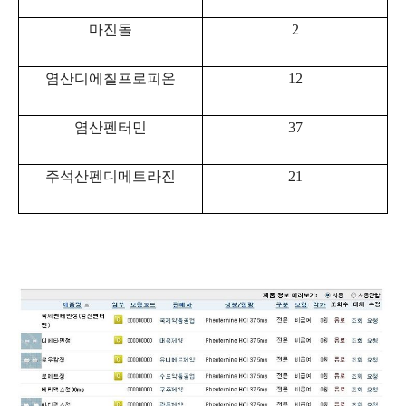
마진돌
2
염산디에칠프로피온
12
염산펜터민
37
주석산펜디메트라진
21