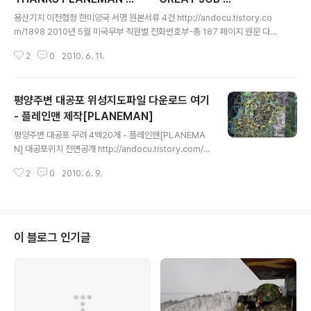
글 내용
용산기지 이전협정 한미양국 서명 원본서류 4건 http://andocu.tistory.co
m/1898 2010년 5월 미국무부 직원별 전화번호부-총 187 페이지 원문 다운
로드 http://andocu.tistory.com/2024 미국방부, 연합뉴스와 계약체결-한
2
0
2010. 6. 11.
때 중앙일보도 구독 : 미정부 예산집행실적 http://andocu.tistory.com/202
6 보안사 민간인사찰 대상자 명단파일 - 청명계획 대상자 명단 원문 http://an
docu.tistory.com/2008 한국기업 최대 미군사업은 역시 '기름' : SK 6억3
평양주변 대공포 위성지도파일 다운로드 여기
천여만불 단일최대계약 http://andocu.tistory.com/1896 38°59'02.22"
N 125°42'37.11"E 구글어스 사진 http://andocu.tis..
- 플레인맨 제작[PLANEMAN]
글 내용
평양주변 대공포 무려 4백20개 - 플레인맨[PLANEMA
N] 대공포위치 전면공개 http://andocu.tistory.com/2
018 용산기지 이전협정 한미양국 서명 원본서류 4건 htt
2
0
2010. 6. 9.
p://andocu.tistory.com/1898 2010년 5월 미국무부
직원별 전화번호부-총 187 페이지 원문 다운로드 http://
andocu.tistory.com/2024 미국방부, 연합뉴스와 계약
체결-한때 중앙일보도 구독 : 미정부 예산집행실적 http://
andocu.tistory.com/2026 보안사 민간인사찰 대상자
이 블로그 인기글
명단파일 - 청명계획 대상자 명단 원문 http://andocu.tis
tory.com/2008 한국기업 최대 미군사업은 역시 '기름' :
SK 6억3천여만불 단일최대계약 http://an..