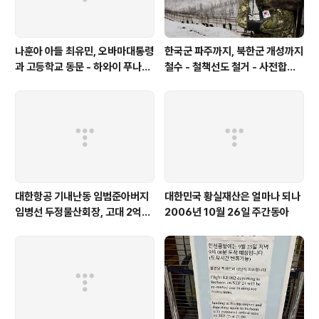
나훈아 아들 최유민, 오바마대통령
한국군 파주까지, 북한군 개성까지
과 고등학교 동문 - 하와이 푸나호
철수 - 철책선도 철거 - 사전합의
우사립학교 동문
설 주요내용
대한항공 기내난동 임범준아버지
대한민국 황실재산은 얼마나 되나
임병선 두정물산회장, 고대 2억기
2006년 10월 26일 주간동아
탁