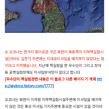
숀 오코너는 한가지 흥미로운 것은 북한이 북동쪽의 지하핵실험시
설[아마도 길천?] 주변에는 지대공미사일을 배치하지 않았다는 점
이라고 지적했습니다,
지난해 핵실험을 한 무수단리 그리고 장야
동 로켓실험장에도 미사일방어망이 없다고 합니다
[무수단리 핵실험관련 내용은 이 블로그 다른 페이지 기 게재
htt
p://andocu.tistory.com/1777
]
오코너는 북한이 이처럼 지하핵실험시설주변에 미사일을 배치하
지 않은 것은 통상 미사일 기지주변에 중요한 시설이 있을 것이라