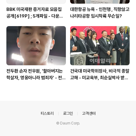
BBK 미국재판 증거자료 모음집
대한항공 뉴욕 - 인천행 , 직항않고
공개[619P] ; 5개파일 - 다운로
나리타공항 임시착륙 무슨일?
드가능
전두환 손자 전우원, '할아버지는
건국대 미국학위장사, 비극적 종말
학살자, 영웅아니라 범죄자' - 전재
고해 - 미교육부, 최순실박사 받은
용박상아아들 전우원
PSU 인증취소
의안내
티스토리
로그인
고객센터
© Daum Corp.