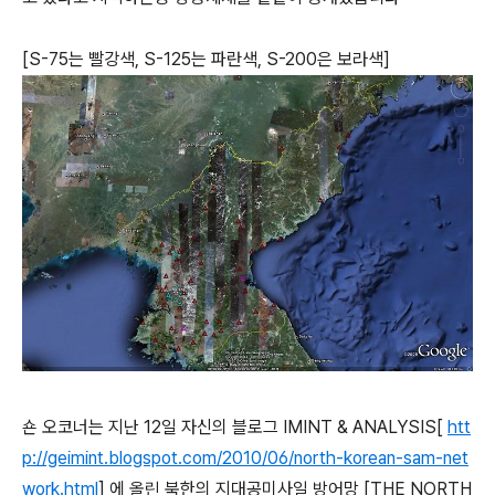
[S-75는 빨강색, S-125는 파란색, S-200은 보라색]
숀 오코너는 지난 12일 자신의 블로그 IMINT & ANALYSIS[
htt
p://geimint.blogspot.com/2010/06/north-korean-sam-net
work.html
] 에 올린 북한의 지대공미사일 방어망 [THE NORTH