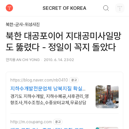
검색하기
SECRET OF KOREA
티스토리
북한-군사-위성사진
북한 대공포이어 지대공미사일망
도 뚫렸다 - 정일이 꼭지 돌았다
안치용 AN CHI YONG
2010. 6. 14. 23:02
https://blog.naver.com/nb0410
광고
지하수개발전문업체 남북지질 확실한
AS 및 책임시공
경기도 지하수개발, 지하수폐공,사후관리,영
향조사,저수조청소,수중모터교체,무료상담
http://m.coupang.com
광고