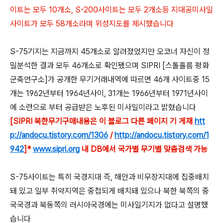
이트는 모두 10개소, S-200사이트는 모두 2개소등 지대공미사일
사이트가 모두 58개소라며 위성지도를 제시했습니다
S-75기지는 지금까지 45개소로 알려졌었지만 오코너 자신이 정
밀분석한 결과 모두 46개소로 확인됐으며 SIPRI [스톨홀름 평화
군축연구소]가 공개한 무기거래내역에 따르면 46개 사이트중 15
개는 1962년부터 1964년사이, 31개는 1966년부터 1971년사이
에 소련으로 부터 공급받은 노후된 미사일이라고 밝혔습니다
[SIPRI 북한무기구매내용은 이 블로그 다른 페이지 기 게재
htt
p://andocu.tistory.com/1306
/
http://andocu.tistory.com/1
942
]*
www.sipri.org
내 DB에서 국가별 무기별 맞춤검색 가능
S-75사이트는 특히 국경지대 즉, 해안과 비무장지대에 집중배치
돼 있고 일부 취약지역은 중첩되게 배치돼 있으나 북한 북쪽의 중
국국경과 북동쪽의 러시아국경에는 미사일기지가 없다고 설명했
습니다