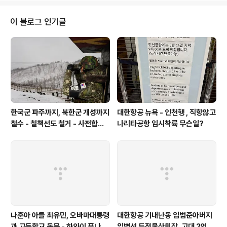
라를 두어 달라"며 "여기 차관으로 오기까지 각자 무엇을 해서 왔든, 이제부터는
나라가 중심"이라고 누차 강조했다. 그러면서 "국제사회에 당당한 대한민국이
이 블로그 인기글
되기 위해 글로벌 세상을 내다본 대한민국의 차관으로서 일을..
한국군 파주까지, 북한군 개성까지
대한항공 뉴욕 - 인천행 , 직항않고
철수 - 철책선도 철거 - 사전합의
나리타공항 임시착륙 무슨일?
설 주요내용
나훈아 아들 최유민, 오바마대통령
대한항공 기내난동 임범준아버지
과 고등학교 동문 - 하와이 푸나호
임병선 두정물산회장, 고대 2억기