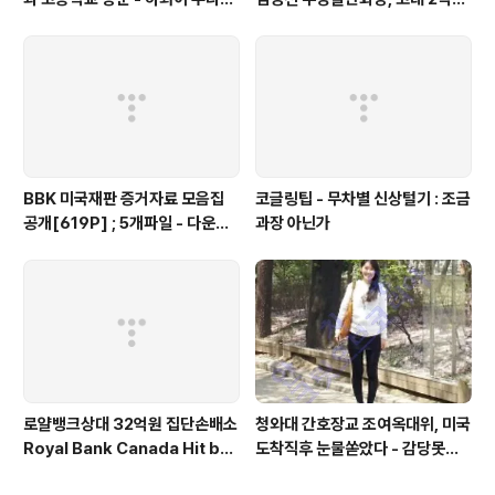
우사립학교 동문
탁
BBK 미국재판 증거자료 모음집
코글링팁 - 무차별 신상털기 : 조금
공개[619P] ; 5개파일 - 다운로
과장 아닌가
드가능
로얄뱅크상대 32억원 집단손배소
청와대 간호장교 조여옥대위, 미국
Royal Bank Canada Hit by
도착직후 눈물쏟았다 - 감당못할
C$2.9M Korean Class Acti
큰 비밀에 몸서리친듯 - 전화인터