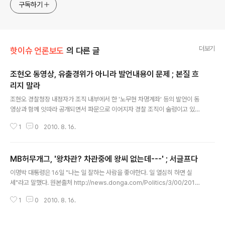
jesim56@gmail.com, 안보일때는 구글리더나 RSS로!!
구독하기
더보기
핫이슈 언론보도
의 다른 글
조현오 동영상, 유출경위가 아니라 발언내용이 문제 ; 본질 흐
리지 말라
글 내용
조현오 경찰청장 내정자가 조직 내부에서 한 '노무현 차명계좌' 등의 발언이 동
영상과 함께 잇따라 공개되면서 파문으로 이어지자 경찰 조직이 술렁이고 있다.
원본출처 http://news.joins.com/article/005/4387005.html?ctg=12
1
0
2010. 8. 16.
00&cloc=home|list|list1 지난해 초 김석기 경찰청장 내정자가 사퇴하고 불
과 1년 반 만에 다시 청장 후보자가 벼랑 끝에 몰린 데다 공개된 동영상이 '후보
자 낙마'를 목적으로 내부에서 유출됐다는 의혹까지 제기돼 경찰 전체를 곤혹스
MB허무개그, '왕차관? 차관중에 왕씨 없는데---' ; 서글프다
럽게 만들고 있다. 지난해 초 어청수 경찰청장 후임으로 경찰 총수에 내정된 김
글 내용
석기 전 서울청장은 용산참사 현장에 특공대 투입을 결정한 책임을 지고 청문회
이명박 대통령은 16일 "나는 일 잘하는 사람을 좋아한다. 일 열심히 하면 실
전 사퇴했다. 경찰청장 내정자가 특정 사건의 책임을 지고..
세"라고 말했다. 원본출처 http://news.donga.com/Politics/3/00/20100
816/30540691/1 이 대통령은 이날 청와대에서 장·차관급 인사 29명에게 임
1
0
2010. 8. 16.
명장을 수여한 뒤 오찬을 함께 한 자리에서 "언론에 왕차관 이야기가 나오더라.
내가 임명한 사람 중에 왕 씨는 없는데…, 나에게 그런 실세는 없다"면서 이같이
밝혔다고 김희정 청와대 대변인이 전했다. 이 대통령은 또 "모든 것의 중심에 나