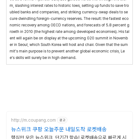
m, slashing interest rates to historic lows, setting up funds to save tro
ubled banks and companies, and striking currency-swap deals to se
cure dwindling foreign-currency reserves. The result: the fastest eco
nomic recovery among OECD nations, and forecasts of 5.8 percent g
rowth in 2010 (the highest rate among developed economies). His tal
ent will again be on display at the upcoming G20 summit in Novemb
er in Seoul, which South Korea will host and chair. Given that the sum
mit's main purpose is to prevent another global economic crisis, Le
e's skills will surely be in high demand.
http://m.coupang.com
광고
뉴스위크 쿠팡 오늘주문 내일도착 로켓배송
핵심만 모은 뉴스위크, 단기간 학습! 로켓배송으로 빠르게 시