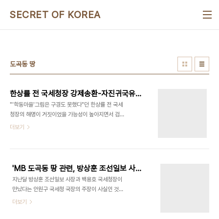
본문 바로가기
SECRET OF KOREA
도곡동 땅
한상률 전 국세청장 강제송환-자진귀국유도 양면작전 - 펌
"'학동마을'그림은 구경도 못했다"던 한상률 전 국세
청장의 해명이 거짓이었을 가능성이 높아지면서 검
찰이 미국에 체류중인 한 전 청장을 강제 송환할지에
더보기
관심이 쏠리고 있다. 검찰은 최근 한 전 청장 측근인
국세청 직원 장모씨로부터 "'학동마을'을 구매해 한
전 청장에게 전달했다"는 진술을 확보했다. 최욱경
화백의 작품인 이 그림은 한 전 청장이 국세청 차장
'MB 도곡동 땅 관련, 방상훈 조선일보 사장 만났다' 전말 - 펌 미디어오늘
시절 전군표 당시 청장에게 인사청탁과 함께 선물한
지난달 방상훈 조선일보 사장과 백용호 국세청장이
것으로 알려졌던 그림이다. 이에 따라 그 동안 한 전
만났다는 안원구 국세청 국장의 주장이 사실인 것으
청장에 대한 자진 귀국을 종용하는 수준에 머물던 검
로 확인됐다. 그러나 조선은 월간조선이 준비해 온 국
더보기
찰이 더 이상 소극적 태도를 견지하기 어려울 것이라
세청·도곡동 땅 관련 보도를 무마하기 위한 자리라는
는 분석이 나오고 있다. 장씨의 진술은 실제 그림 로
주장은 왜곡·날조된 것이라고 밝혔다. 한국일보는