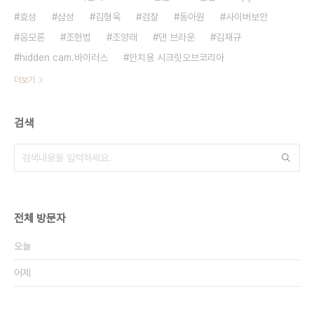
효성
삼성
김형욱
검찰
동아원
사이버보안
음모론
조현범
조양래
댄 브라운
김재규
hidden cam.바이러스
안치용 시크릿오브코리아
더보기
검색
전체 방문자
오늘
어제