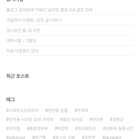
장의 세무조사와 관련한 대목이다. 이에 앞서 안 국장
블로그 검색창에 '키워드'넣으면 블로그내 글만 검색
쪽은 한 전 청장이 지난해 태광실업의 베트남 현지..
구글리더 이용법 -모든 글 다보기
포스팅은 월-금 오전
대학시절 - 기형도
자료 다운로드 안내
최근 포스트
태그
시크릿오브코리아
천안함 침몰
이후락
안치용 시크릿 오브 코리아
효성 비자금
안다큐
조현상
차지철
중앙정보부
박정희
프리메이슨
김형욱 실종사건
adsense
박근혜
로스트 심벌
조현준
spyware