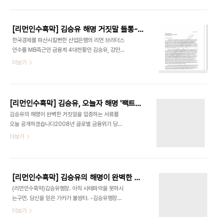
결정적 문건이 발견돼 민씨등에 대한 위증고발이 불
와인버그에게 전달했고 페레라와인버그는 이 서류를
가피할 것으로 보입니다 리먼 브라더스 파산 조사관
리먼 브라더스 경영진에게 이메일로 보냈습니다. 이
이 확보한 이 비밀문서는 바로 산업은행이 민유성 리
서류는 '협상용'이라고..
[리먼인수흑막] 김승유 해명 거짓말 들통-하나금융, 6월 2일 리먼과 비밀유지협약체결-협약서 원문 첨부
먼 브라더스 한국대표의 산업은행 행장 내정당일인
한국경제를 파산시킬뻔한 산업은행의 리먼 브라더스
6월 2일 리만 브라더스와 체결한 비밀유지협정서입
인수를 MB측근인 금융계 4대천황인 김승유, 강만수
니다. 특히 이 문건은 민씨가 산업은행 행장에 내정되
등이 추진했다는 사실을 숨기기 위해 김승유가 리먼
더보기
기 전부터 리만 브라더스 인수를 추진했음을 보여주
브라더스 내부문건에 대해 '팩트가 완전히 잘못됐
는 것으로 민씨가 과연 누구의 지시를 받고 이같은 일
다'고 말했으나 이는 국민을 우롱하는 명백한 거짓임
을 추진했는지 명백히 규명돼야 할 것으로 보입니다.
이 드러났습니다. 김승유 전 하나금융 회장은 오늘자
김승유회장이 이끌던 하나금융지주에 이어 산업은행
한국일보와의 인터뷰에서 산업은행의 리먼 브라더스
도 6월 2일 리먼 브라..
[리먼인수흑막] 김승유, 오늘자 해명 '팩트가 완전히 잘못됐다' - 김승유씨 아직 사태파악 못했구만, 당신을 믿은 가카가 불상타
인수를 MB 라인이 주도했다는 리먼 브라더스 내부
김승유의 해명이 완벽한 거짓임을 입증하는 서류를
문건과 관련, '팩트가 완전히 잘못됐다' 고 주장했습
오늘 공개하겠습니다2008년 글로벌 금융위기 당시
니다 김씨는 2008년 3월에 딕 펄드 리먼회장이 리
국책은행인 산업은행의 리먼브라더스 인수 시도는
더보기
먼에 20억달러를 투자해달라고 먼저 제의했으나 검
이명박 대통령의 측근인 김승유 전 하나금융 회장, 전
토끝에 그해 4월 투자하지 않기로 결정했다'고 해명
광우 국민연금공단 이사장(당시 금융위원장), 강만수
했으나 이는 그의 말대로 '팩트가 완전히 잘못된' 국
KDB금융 회장(당시 기획재정부 장관)의 주도로 이
민을 다시 한번 우롱하는 새빨간 거짓말임이 리만 브
뤄진 것이라는 비밀문건이 공개됐다. 리먼브라더스
라더스 파산조사..
[리먼인수흑막] 김승유의 해명이 완벽한 거짓임을 입증하는 서류를 오늘 공개하겠습니다
서울지점 대표 출신으로 2008년 6월 산업은행장에
(리먼인수흑막)김승유행장. 아직 사태파악을 못하시
취임한 민유성 행장이 리먼의 제안으로 인수를 추진
는구먼. 당신을 믿은 가카가 불쌍타. -김승유행장의
했다가 가격차로 9월에 최종 포기했고, 이 과정에서
오늘자 한국일보 해명이 명백한 거짓임을 입증하는
더보기
청와대와 금융위원회의 개입은 없었다는 그간의 주