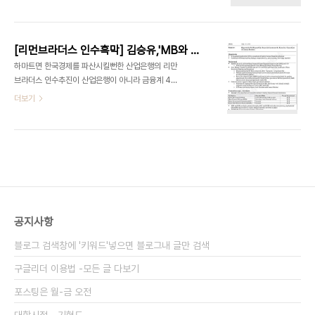
서류를 오늘 공개하겠습니다. 2012/10/17 - [분류
장과는 배치되는 것이어서 파장이 예상된다. 이 같은
전체보기] - [리먼브라더스 인수흑막] 김승유,'MB와
내용은 17일(현지시간) 재미 언론인 안치용씨가 자
강만수 지원 확약'-조건호,민유성, '전광우에 사전브
신의 블로그에 올린 '리먼브라더스 내부문건'에서 공
리핑- 지지확보': 리만브라더스 내부문건
개됐다. 원본출..
[리먼브라더스 인수흑막] 김승유,'MB와 강만수 지원 확약'-조건호,민유성, '전광우에 사전브리핑- 지지확보': 리만브라더스 내부문건
2012/10/15 - [분류 전체보기] - MB정권 인수위
하마트면 한국경제를 파산시킬뻔한 산업은행의 리만
시절 산업은행, 리만 브라더스에 투자타진 비밀전화
브라더스 인수추진이 산업은행이 아니라 금융계 4대
- 리만 브라더스 내부문건 발견
천왕중 1명으로 꼽히는 MB의 절친 김승유 하나은행
더보기
장에 의해 추진됐으며 민유성 리먼 브라더스 서울지
점대표가 산업은행 행장에 임명된 것도 리만 브라더
스 인수를 위한 것은 물론 국책은행장 선정과정에 외
국금융기관인 리만 브라더스가 개입됐음을 암시하는
문서가 발견됐습니다. 2012/10/22 - [분류 전체보
기] - [리먼인수흑막]산은행장선임에 리만 입김? -
행장선임 1주일전 '민유성 행장되면 정말 한건 된다'
최고경영진 이메일발견 : 이메일원문 2012/10/22
공지사항
- [분류 전체보기] - [리먼인수흑막]한국투자공사도
6월 5일 리먼과 비밀협약-홍석주사장이름위에 누군
블로그 검색창에 '키워드'넣으면 블로그내 글만 검색
가 대리서명 :협약서 첨부 2012/10/18 -..
구글리더 이용법 -모든 글 다보기
포스팅은 월-금 오전