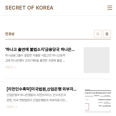
본문 바로가기
SECRET OF KOREA
민유성
'하나고 출연에 불법소지'금융당국 하나은행 조사착수[펌],mb측근 김승유 이제 곧 출국합니다!!!
하나금융그룹이 설립한 자율형 사립고인 하나고등학
교에 하나은행이 330억원을 출연한 과정에 불법 소
지가 있다고 보고 금융 당국이 조사에 들어갔다. 원본
더보기
출처
http://news.chosun.com/site/data/html_dir/2012/12/15/2012121500252.html?
news_Head1 2012/10/17 - [리먼인수추진흑막]
- [리먼브라더스 인수흑막] 김승유,'MB와 강만수 지
[리먼인수흑막]미국법원,산업은행 외부자문사에도 '산업-하나관련' 모든 문서 제출명령
원 확약'-조건호,민유성, '전광우에 사전브리핑- 지
산업은행과 하나은행등의 리먼브라더스 인수추진과
지확보': 리만브라더스 내부문건 2012/10/18 - [리
관련, 미국 연방법원이 산업은행등의 외부자문사인
먼인수추진흑막] - [리먼인수흑막] 김승유 해명 거짓
페레라 와인버그에도 관련 문서를 모두 제출하라는
더보기
말 들통-하나금융, 6월 2일 리먼과 비밀유지협약체
명령을 내렸던 것으로 드러났습니다. 연방파산법원
결-협약서 원문 첨부 2012/10/21 - [리먼인수추진
은 지난 2008년 7월 28일 산업은행에 자료제출명