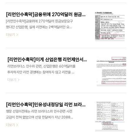
흑막] - [리먼인수흑막]김승유 오늘 또 거..
령장을 보낸데 이어 같은해 8월 11일 산업은행과 하
나은행의 외부자문사인 페레라 와인버그에 2주일뒤
[리먼인수흑막]금융위에 270억달러 원금보장요구했다던 산업은행, 실제 리먼에는 2백억달러만 요구-8조원이상 차이
인 8월 24일까지 파산조사관에게 자료를 제출하라
[리먼인수흑막]금융위에 270억달러 원금보장요구
고 명령했습니다. 특히 연방파산법원의 이 명령은 하
했다던 산업은행, 실제 리먼에는 2백억달러만 요
나은행등은 2008년 4월이후 리먼과 인수협상을 하
구-70억달러나 차이 산업은행이 리먼브라더스에 제
더보기
지 않았다는 김승유의 해명이 거짓임을 알 수 있는 내
출한 투자제안서와 산업은행이 금융위에 제출한 투
용도 담고 있습니다 2012/10/17 - [리먼인수추진
자보고서의 내용중 리먼이 부담해야 할 원금보장액
흑막] - [리먼브라더스 인수흑막] 김승유,'MB와 강
이 70억달러나 차이가 나는 것으로 드러났습니다.
만수 지원 확약'-조건호,민유성, '전광우에 사전브리
[산업은행 금융위 보고서파일 하단 첨부] 산업은행은
핑- 지지확..
[리먼인수흑막]이게 산업은행 리먼제안서-60억달러 돈만 대고 경영은 리먼에게 맡긴다
금융위원회에는 투자의 전제조건으로 원금보장을 받
리먼브라더스 인수와 관련, 산업은행은 60억달러를
아야 하는 우선채권이 270억달러라고 보고한 반면
투자하지만 리먼 경영에는 참여하지 않고 리먼을 파
리먼브라더스에 제출한 제안서에는 이보다 70억달
산위기로 몰아넣은 당시 경영진에게 3년이상 고용을
더보기
러를 줄인 200억달러 채권에 대해 원금보장을 하라
보장하고 경영을 맡기려했던 것으로 드러났습니다.
고 요구한 것으로 밝혀졌습니다. 고승덕 전 새누리당
또 인수제안서초안에서 주당 인수가격에 얼마이든간
의원은 산업은행을 관할하는 국회 정무위에서 활동
에, 또 지분율에 상관없이 60억달러라는 투자액수를
하면서 2008년 산업은행등으로 부터 금융위원회에
미리 정해 놓았던 것으로 나타났습니다. 리먼브라더
제출한 보고서등을 확보해 이를 자신..
[리먼인수흑막]민유성내정당일 리먼 브라더스와 비밀유지협약체결 -사전교감의 결정적 증거:협약서 첨부
스 파산관재위원회가 압수한 서류는 산업은행이 뉴
행장 선임이전에는 리먼 브라더스와 인수관련 사전
욕시간 2008년 8월 31일 낮12시[정오부]로 리먼
교감이 전혀 없었으며 선임 한달여가 지난 2088년
브라더스에 제출한 '프로젝트 H-투자 및 전략적 제
7월 11일부터 리먼 브라더스 인수를 추진했다는 민
더보기
휴 예비제안서'로 모두 7페이지 분량입니다. 산업은
유성 산업은행장의 국회답변이 허위임을 입증하는
행은 이 서류를 산업은행등의 외부자문사인 페레라