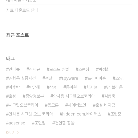
대학시절 - 기형도
자료 다운로드 안내
최근 포스트
태그
안다큐
김재규
로스트 심벌
조현상
박정희
김형욱 실종사건
검찰
spyware
프리메이슨
조양래
이후락
박근혜
삼성
동아원
차지철
댄 브라운
효성
중앙정보부
안치용 시크릿오브코리아
김형욱
시크릿오브코리아
음모론
사이버보안
효성 비자금
안치용 시크릿 오브 코리아
hidden cam.바이러스
조현준
adsense
조현범
천안함 침몰
더보기