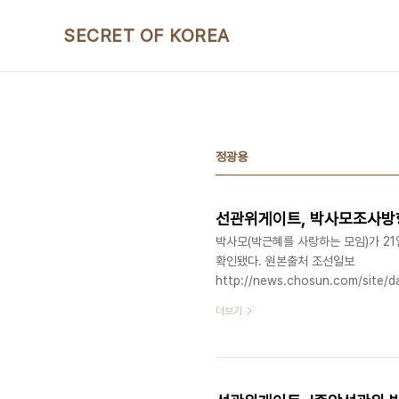
본문 바로가기
SECRET OF KOREA
정광용
선관위게이트, 박사모조사방
박사모(박근혜를 사랑하는 모임)가 21
확인됐다. 원본출처 조선일보
http://news.chosun.com/site/
는 21일 해명자료를 내고 "박사모는 
더보기
회원 100여명이 낙선운동을 한 혐의
를 조사하게 됐다"고 밝혔다. 선관위
당자가 철저 조사를 지시하는 의지의 
했다. 앞서 중앙선관위는 ..