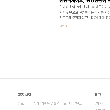
선관위게이트, '중앙선관위 
한나라당 박근혜 전 대표의 팬클럽인 
거법 위반으로 고발하라는 지시를 지방
사모측의 주장과 문건 내용에 대해 진
http://news.chosun.com/site/d
더보기
Dep1=news&Dep2=headline1
론관에서 기자회견을 열어 선관위원장과
‘박사모 조사 방향(중앙 지시사항)’이라
공지사항
태그
블로그 검색창에 '키워드'넣으면 블로그내 글만 검색
차지철