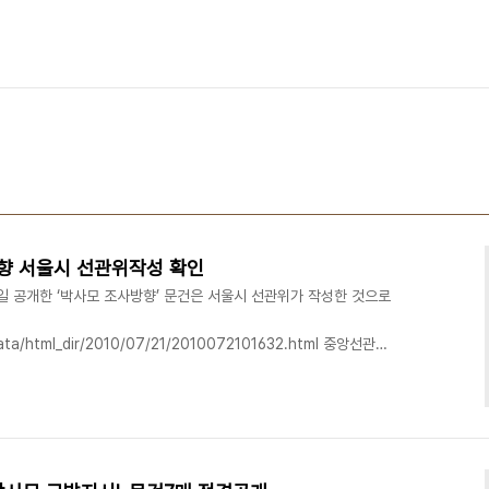
향 서울시 선관위작성 확인
일 공개한 ‘박사모 조사방향’ 문건은 서울시 선관위가 작성한 것으로
data/html_dir/2010/07/21/2010072101632.html 중앙선관위
선거법상 선거운동을 할 수 없는 단체이고 지난 17일 은평에서 박사모
가 있어 서울선관위가 박사모 대표와 회원들에 대한 선거법 위반 여부
는 "광범위한 조사가 필요한 경우 절차상 조사계획을 수립하게 되나 담
표현 과정에서 다소 정제되지 않은 표현을 사용한 점은 유감"이라고