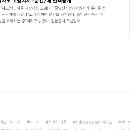
박사모 고발지시'-문건7매 전격공개
박사모(박근혜를 사랑하는 모임)가 “중앙선거관리위원회가 우리를 선
 선관위에 내렸다”고 주장하며 문건을 공개했다. 중앙선관위는 “박
상을 파악하는 중”이라고 밝혔다. 원본출처 조선일보
ata/html_dir/2010/07/21/2010072101439.html?
&Dep3=h1_03 정광용 박사모 회장은 21일 오후 서울 여의도 국회 정
 사건 관련자 전원을 검찰에 고발하겠다고 밝혔다. 정 회장은 또
는 제목의 A4용지 7페이지 가량의 문..
프리메이슨
박근혜
천안함 침몰
hidden cam.바이러스
안다