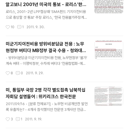
영국-캐나다에도 수백명씩 정착 -GAO 보고서 2010/0
알고보니 2001년 미국의 통보 - 로리스'한미
8/03 - [분류 전체보기] - 방코델타아시아를 통한 북한의
글 내용
동맹최악맞는다'경고도
금융거래 증거 - 송금증서등 2010/12/12 - [위키리크스]
로리스, 2001-2년 LPP협상때 'SMA펀드 기지이전비용
- 위키리크스 한국전문 : 오스트리아은행 북한비자금 포착
으로 충당할 것 통보' 주장 로리스, '한국 전용불가주장계속
[방코델타-오스트리아-러시아 흐름] 2011/02/05 - [위
하면 2008년 한미동맹 최악 맞을 것' 위협성발언도 MB정
작성시간
10
1
2011. 9. 30.
키리크스] - 영국주재 북한대사관도 돈줄 끊겼다 ..
부, 벨 사령관 50대50 부담 발언에 충격 - 협상과정 전달
안됐을까? 김병기 청와대 국방보좌관, '2001년시작돼 20
04년 양측 이해' 설명하며 미국옹호 여러 전문 '양측이 이
미군기지이전비용 방위비분담금 전용 : 노무
해했다'로 기록 - 이해가 합의나 동의가 될 수 있나? 2011/
현정부 버티다 MB정부 결국 수용 - 청와대
09/28 - [분류 전체보기] - 미군기지이전비용 방위비분담
글 내용
'내일 타결'지시도
금 전용 : 노무현정부 버티다 MB정부 결국 수용 - 청와대
- 방위비분담금 미군기지이전비용 전용, 노무현정부 '불가'
'내일 타결'지시도 2011/09/29 - [분류 전체보기] - 200
계속 버텨 - 이명박정부, 수차례 버티다 '전용합법화-예산
3년 미국보고서 봤더니--미군기지이전비용중 한국부담 6
이월'등 결국 '통 큰 합의' - 국회비준없이 각서 교환형식으
작성시간
8
0
2011. 9. 29.
3%, 2007년 버시바우전문은 한국부담 93..
로 2009년 3월 조약으로 발효 - 막바지협상 첫날밤 '난
항'보고하자 청와대가 '내일까지 타결' 강력지시 - 방위비
분담 2-3년마다 재협상 전례불구 MB정부는 5년 합의 -
미, 통일부 국장 2명 각각 별도접촉 남북적십
미국설득해 현물지원비율 올해부터 88% '성과' : 설계감
자회담 설명들어 : 위키리크스 한국전문
리제외 사실상 백% 현물 2010/06/08 - [한미조약] - 용
글 내용
산기지 이전협정 한미양국 서명 원본서류 4건 2011/09/2
2011/09/16 - [분류 전체보기] - 노무현 비공개만찬 발언
9 - [분류 전체보기] - '미군기지이전비용 SMA전용' 미국
록 유출자는? - 4개사 참석했지만 전문엔 3개사만 언급
측 근거, 알고보니 2001년 미국의 통보 - 로리스'한미동맹
[원문] 2011/09/15 - [위키리크스] - 삭제전문 원문보니
작성시간
3
1
2011. 9. 19.
최악맞는다'경고도 2011/09/29 - [분류 전체..
대북한정세판단 미국에 전달한 사람은 현역육군대령 : 위
키리크스 한국전문 2011/09/14 - [위키리크스] - 손학