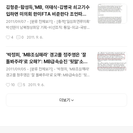
이태식주미대사는 아들이 노사모초기회원이어서' 각각 요
김형준-함성득,'MB, 이태식-김병국 쇠고기수
직을 맡았다고 말한 것으로 드러났습니다 '인사비밀 대폭
입하면 미의회 한미FTA 비준한다 조언따르
로'라는 말이 어울릴 정도로 함교수는 정부요직인사 문제
글 내용
다 대실수' - 위키리크스 한국전문
점을 속속들이 말했으며 MB와 MB형 이상득의원이 큰 영
2011/09/07 - [분류 전체보기] - [충격]'일심회연루의혹'
향력을 행사하므로 주요요직이 노령화되고 있다고 지적하
박선원이 남북정상회담 기획-비선조직: 통일-외교-국방
기도 했습니다 이에 대해 스티븐스대사는 함교수의 발언을
모두 따돌려:위키리크스 한국전문 이명박대통령이 '미국
작성시간
4
0
2011. 9. 6.
상세히 국무부에 보고하면서도 함교수에 대해 그 자신이
쇠고기를 수입하면 미의회가 한미FTAF를 비준할 것이라
정치권 진입을 꿈꾸는 폴리페서, 정치교수라고 규정했습
는 이태식 주미대사와 김병국 외교안보수석의 조언을 듣고
니..
중대한 실수를 했다고 국내학자들이 미국측에 이야기한 것
'박정희, 'MB조심해라' 경고를 정주영은 '잘
으로 드러났습니다 또 박근혜 전 한나라당 대표가 2012년
돌봐주라'로 오해?': MB급속승진 '뒷말'소개
대선에서 승리할 수 있을지에 대해서는 회의적으로 평가했
글 내용
-위키리크스전문
으며 반박세력이 정몽준지지를 위해 한데 뭉칠 것으로 전
2011/09/05 - [분류 전체보기] - '박정희, 'MB조심해라'
망했고 대통령권한을 줄이고 총리가 국정을 운영하는 포르
경고를 정주영은 '잘 돌봐주라'로 오해': MB급속승진 '뒷
투갈식 개헌을 선호한다고 밝혔습니다 스티븐스대사는 M
말'소개 -위키리크스전문 2011/09/05 - [분류 전체보기]
작성시간
10
5
2011. 9. 6.
B집권 1년이 채 되지 않은 지난 2009년 1월 7일자 전문
- 함성득 대폭로, '유명환은 MB시중들어서-이태식은 아들
을 통해 주한미국대사관 정치담당이 함성득..
이 노사모 초기회원이어서':위키리크스 한국전문 2011/0
9/05 - [분류 전체보기] - 김형준-함성득,'MB, 이태식-김
더보기
병국 쇠고기수입하면 미의회 한미FTA 승인한다 조언믿고
대실수' - 위키리크스 한국전문 2011/09/04 - [분류 전
체보기] - 386간첩단수사 김승규 국정원장에 노무현이 사
퇴요구 - 위키리크스 외교전문 2011/09/04 - [분류 전체
보기] - DJ는 좌파들의 첫 대통령 - DJ측 장례식에 부통령