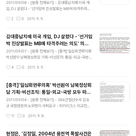
2011/09/08 - [분류 전체보기] - 김대중납치때 미국 개
입, DJ 살렸다 - '선거임박 진상발표는 MB에 타격주려는
의도' 의혹도 : 위키리크스 한국전문 2011/09/07 - [분류
작성시간
2
0
2011. 9. 9.
전체보기] - [충격]'일심회연루의혹' 박선원이 남북정상회
담 기획-비선조직: 통일-외교-국방 모두 따돌려:위키리크
스 한국전문 2011/09/06 - [분류 전체보기] - 현정은, '김
김대중납치때 미국 개입, DJ 살렸다 - '선거임
정일, 2004년 용천역 폭발사건은 암살시도 인정' - '김정
박 진상발표는 MB에 타격주려는 의도' 의혹
일, 암살-쿠데타 가장 두려워해' : 위키리크스 한국전문 20
글 내용
도 : 위키리크스 한국전문
11/09/06 - [분류 전체보기] - 현정은, 대북사업 중단되자
2011/09/07 - [분류 전체보기] - [충격]'일심회연루의혹'
'남한이 먼저 화해' 주장하며 미국에 매달려 : 위키리크스한
박선원이 남북정상회담 기획-비선조직: 통일-외교-국방
국전문 2011/09/04 - [분류 전체보기] - 386간첩단수
모두 따돌려:위키리크스 한국전문 2011/09/06 - [분류
작성시간
4
0
2011. 9. 9.
사 김승규 국정원장에 노..
전체보기] - 현정은, '김정일, 2004년 용천역 폭발사건은
암살시도 인정' - '김정일, 암살-쿠데타 가장 두려워해' : 위
키리크스 한국전문 2011/09/06 - [분류 전체보기] - 현
[충격]'일심회연루의혹' 박선원이 남북정상회
정은, 대북사업 중단되자 '남한이 먼저 화해' 주장하며 미국
담 기획-비선조직: 통일-외교-국방 모두 따돌
에 매달려 : 위키리크스한국전문 2011/09/04 - [분류 전
글 내용
려:위키리크스 한국전문
체보기] - 386간첩단수사 김승규 국정원장에 노무현이 사
2011/09/04 - [분류 전체보기] - 386간첩단수사 김승
퇴요구 - 위키리크스 외교전문 2011/09/08 - [분류 전체
규 국정원장에 노무현이 사퇴요구 - 위키리크스 외교전문
보기] - 이태리주재 북한대사, '정몽헌자살은 정치적으로
2011/09/11 - [분류 전체보기] - 911테러당일 문자메시
작성시간
11
0
2011. 9. 8.
촉발된 살인' - 위키리크스 한국..
지 50만건 공개 - 대한항공여객기납치설로 한때 긴장 : 위
키리크스 2009/11/30 - [위키리크스] - 911 테러당일 대
한항공 여객기 납치설 - 미국정부 초긴장 2012/05/24 -
현정은, '김정일, 2004년 용천역 폭발사건은