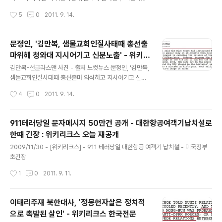
인천-김포-제주공항 실제 이륙현황 2011/09/14 - [위키
위키리크스 한국전문 2011/09/13 - [분류 전체보기] - 문
작성시간
5
0
2011. 9. 14.
리크스] - 손학규,'..
정인, '김만복, 샘물교회인질사태때 총선출마위해 청와대
지시어기고 신분노출' - 위키리크스 한국전문 2011/09/1
3 - [분류 전체보기] - 한국관광공사 미주지사 지출보고안
문정인, '김만복, 샘물교회인질사태때 총선출
해 - 일부는 관광판촉비가 지출의 30% 불과 : 미 법무부
마위해 청와대 지시어기고 신분노출' - 위키리
보고서[원문파일] 지난 2009년 2월 북한 대포동미사일의
글 내용
크스 한국전문
이동을 촬영한 위성사진이 일본언론등으로 유촐되자 미국
김만복-선글라스맨 사진 - 출처 노컷뉴스 문정인, '김만복,
정부가 한국정부에 강력항의했으며 한국정부는 정보유출
샘물교회인질사태때 총선출마 의식하고 지시어기고 신분
자 색출에 나섰던 것으로 확인됐습니다 특히 한국은 2009
노출' - 위키리크스 한국전문 문정인교수 - 버시바우 미국
작성시간
4
0
2011. 9. 14.
년 2월 하순으로 예정됐던 힐러리 클린턴 국무장관의 방한
대사 면담 - '김만복국정원장, 청와대 지시어기고 총선출마
때 이문제가..
의식 신분노출' - '노대통령은 NLL문제를 주권문제가 아니
라 어업권 문제로 생각' - ' 'CVID' 어렵고 미북 직접대화-
911테러당일 문자메시지 50만건 공개 - 대한항공여객기납치설로
미북 군사대화 필요' 2011/09/13 - [위키리크스] - '산케
한때 긴장 : 위키리크스 오늘 재공개
이신문 빨대를 찾아라' - 북 미사일 미 위성사진 유출되자
글 내용
한국정부 색출나서 :위키리크스 한국전문 2011/09/13 -
2009/11/30 - [위키리크스] - 911 테러당일 대한항공 여객기 납치설 - 미국정부
[분류 전체보기] - 문정인, '김만복, 샘물교회인질사태때 총
초긴장
선출마위해 청와대 지시어기고 신분노출' - 위키리크스 한
작성시간
1
0
2011. 9. 11.
국전문 2011/09/13 - [분류 전체보기] - 한..
이태리주재 북한대사, '정몽헌자살은 정치적
으로 촉발된 살인' - 위키리크스 한국전문
글 내용