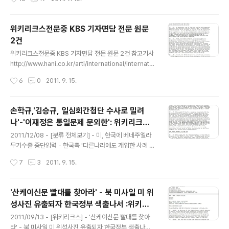
- [분류 전체보기] - 김승연회장, '람보별장' 불법매입 유죄
선고받고도 2000년까지 보유 2011/09/18 - [위키리크
스] - 미, 통일부 국장 2명 각각 별도접촉 남북적십자회담
위키리크스전문중 KBS 기자면담 전문 원문
설명들어 : 위키리크스 한국전문 2011/09/19 - [분류 전
2건
체보기] - YS 손자, 연세대 국위선양자전형 수시합격 - 연
글 내용
대 정외과설 2011/09/20 - [분류 전체보기] - 헉!! '이학
위키리크스전문중 KBS 기자면담 전문 원문 2건 참고기사
수빌딩' L&B타워 주인은 1990년 설립된 다성양행 - 21
http://www.hani.co.kr/arti/international/internatio
년전부터 몰래 오퍼상'부업'? 지난해 11월말 첫 공개당시
nal_general/496078.html
작성시간
6
0
2011. 9. 15.
정보원을 삭제한 위..
손학규,'김승규, 일심회간첩단 수사로 밀려
나'-'이재정은 통일문제 문외한': 위키리크스
글 내용
한국전문
2011/12/08 - [분류 전체보기] - 미, 한국에 베네주엘라
무기수출 중단압력 - 한국측 '다른나라에도 개입한 사례 있
나' 질문 : 위키리크스 한국전문 2011/12/08 - [분류 전체
작성시간
7
3
2011. 9. 15.
보기] - 허중일 누구게? - 현재 홍콩서 펀드운영 확인 : 미
증권거래위원회 서류 2011/12/06 - [분류 전체보기] - 미
사일시험발사일정 꼬박꼬박 미국통보 - 김성용 현대사가
'산케이신문 빨대를 찾아라' - 북 미사일 미 위
당시 주무 : 위키리크스 한국전문 2011/09/14 - [분류 전
성사진 유출되자 한국정부 색출나서 :위키리
체보기] - 인터넷쓰나미-KBS 미주 비디오판매수입 3년만
글 내용
크스 한국전문
에 반토막 : 미 법무부제출 보고서 2011/09/14 - [분류 전
2011/09/13 - [위키리크스] - '산케이신문 빨대를 찾아
체보기] - 항공관제센터 1시간 장애-다행히 큰 혼란없어 :
라' - 북 미사일 미 위성사진 유출되자 한국정부 색출나서 :