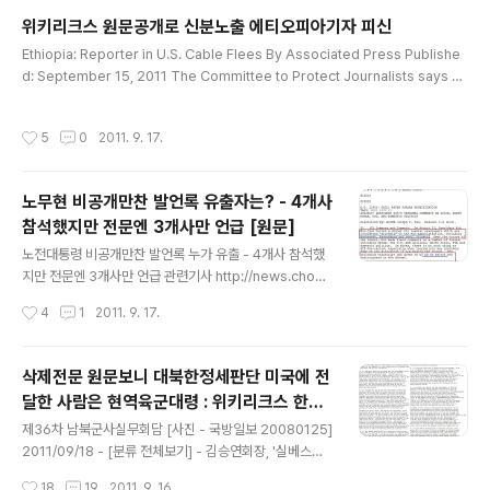
규,'김승규, 일심회간첩단 수사로 밀려나'-'이재정은 통일
위키리크스 원문공개로 신분노출 에티오피아기자 피신
문제 문외한': 위키리크스 한국전문 2011/09/20 - [분류
글 내용
Ethiopia: Reporter in U.S. Cable Flees By Associated Press Publishe
전체보기] - 헉!! '이학수빌딩' L&B타워 주인은 1990년 설
d: September 15, 2011 The Committee to Protect Journalists says an
립된 다성양행 - 21년전부터 몰래 오퍼상'부업'? 지난 20
Ethiopian reporter has fled after being named in a diplomatic cable r
09년 8월말 남북이산가족상봉을 위한 적십자사회담 상황
eleased by WikiLeaks, the first instance of a leaked cable causing dir
을 미국측에 전했던 사람은 통일부의 국장 2명이었던 것으
작성시간
5
0
2011. 9. 17.
ect repercussions for a journalist. The group said Wednesday that th
로 위키리크스 한국전문 원문확인결과 드러났습니..
e reporter, Argaw Ashine, fled after being interrogated o..
노무현 비공개만찬 발언록 유출자는? - 4개사
참석했지만 전문엔 3개사만 언급 [원문]
글 내용
노전대통령 비공개만찬 발언록 누가 유출 - 4개사 참석했
지만 전문엔 3개사만 언급 관련기사 http://news.chosu
n.com/site/data/html_dir/2011/09/17/201109170
작성시간
4
1
2011. 9. 17.
0124.html?news_Head3 2011/09/16 - [분류 전체
보기] - 삼성전자 정용진 주식 공개 - 어제 정정보고 [파일]
2011/09/16 - [분류 전체보기] - 노무현 비공개만찬 발언
삭제전문 원문보니 대북한정세판단 미국에 전
록 유출자는? - 4개사 참석했지만 전문엔 3개사만 언급
달한 사람은 현역육군대령 : 위키리크스 한국
[원문] 2011/09/15 - [위키리크스] - 위키리크스전문중
글 내용
전문
KBS 기자면담 전문 원문 2건 2011/09/14 - [위키리크
제36차 남북군사실무회담 [사진 - 국방일보 20080125]
스] - 손학규,'김승규, 일심회간첩단 수사로 밀려나'-'이재
2011/09/18 - [분류 전체보기] - 김승연회장, '실베스터
정은 통일문제 문외한': 위키리크스 한국전문 2011/09/..
스탤론 별장' 케이만군도에 법인설립해 소유 2011/09/19
작성시간
18
19
2011. 9. 16.