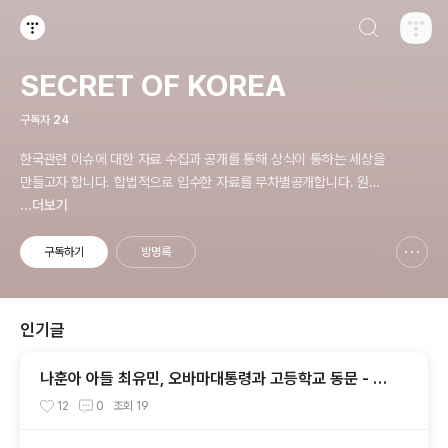
검색하기
티스토리
SECRET OF KOREA
구독자
24
한국관련 이슈에 대한 자료 수집과 공개를 통해 상식이 통하는 세상을
만들고자 합니다. 합법적으로 입수한 자료를 무차별공개합니다. 원칙
은 'NO EVIDENCE,NO STORY', 다운로드 www.docstoc.com/
...더보기
profile/cyan67 , 이메일 jesim56@gmail.com, 안보일때는 구글
리더나 RSS로!!
구독하기
방명록
신고하기 레이어
열기
인기글
나훈아 아들 최유민, 오바마대통령과 고등학교 동문 - 하
와이 푸나호우사립학교 동문
12
0
조회
19