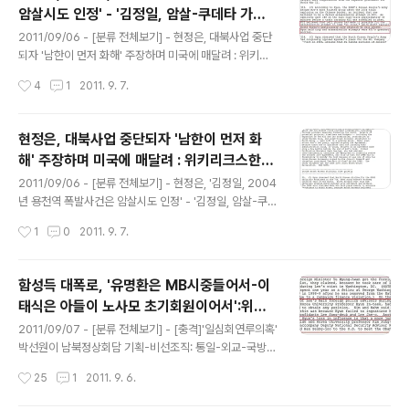
[분류 전체보기] - 25년전 삼성이 소송한 책보니 '이병철
암살시도 인정' - '김정일, 암살-쿠데타 가장
혼외 딸 있다' - 그렇다면 리제트 리, '나는 이병철 외손녀'
글 내용
두려워해' : 위키리크스 한국전문
사실? 2012/05/08 - [분류 전체보기] - 통의동 35번지
2011/09/06 - [분류 전체보기] - 현정은, 대북사업 중단
일대 신축 4채중 지하는 홍석현만 허용-경복궁과 더 먼곳
되자 '남한이 먼저 화해' 주장하며 미국에 매달려 : 위키리
은 모조리 불허 2012/05/21 - [분류 전체보기] - 'BBK뒷
크스한국전문 2011/01/01 - [위키리크스] - 현정은, '북
작성시간
4
1
2011. 9. 7.
거래 핵심은 스위스..
보다 남이 더 큰 장애'불평-김정일은 중국 불신 : 위키리크
스 한국전문 2011/09/07 - [분류 전체보기] - [충격]'일
심회연루의혹' 박선원이 남북정상회담 기획-비선조직: 통
현정은, 대북사업 중단되자 '남한이 먼저 화
일-외교-국방 모두 따돌려:위키리크스 한국전문 2011/1
해' 주장하며 미국에 매달려 : 위키리크스한국
2/21 - [분류 전체보기] - 김정일 사망시간, '오전 8시 30
글 내용
전문
분'설 근거없다 - 전 북한매체 단지 '8시 30분'으로 보도 2
2011/09/06 - [분류 전체보기] - 현정은, '김정일, 2004
011/12/20 - [분류 전체보기] - 김정일사망 오전인가? 오
년 용천역 폭발사건은 암살시도 인정' - '김정일, 암살-쿠데
후인가?-오로지8시30분 노동신문 김정일이 지난 2004
타 가장 두려워해' : 위키리크스 한국전문 2011/01/01 -
작성시간
1
0
2011. 9. 7.
년 4월 용천역에서 발생한 대..
[위키리크스] - 현정은, '북보다 남이 더 큰 장애'불평-김정
일은 중국 불신 : 위키리크스 한국전문 2011/09/07 - [분
류 전체보기] - [충격]'일심회연루의혹' 박선원이 남북정상
함성득 대폭로, '유명환은 MB시중들어서-이
회담 기획-비선조직: 통일-외교-국방 모두 따돌려:위키리
태식은 아들이 노사모 초기회원이어서':위키
크스 한국전문 현정은 현대그룹회장이 대북사업이 전면중
글 내용
리크스 한국전문
단되자 미국에 어려움을 호소하고 미국의 힘을 빌리려 했
2011/09/07 - [분류 전체보기] - [충격]'일심회연루의혹'
던 것으로 드러났습니다 현정은 현대그룹회장은 지난 200
박선원이 남북정상회담 기획-비선조직: 통일-외교-국방
9년 2월 13일 현대 고위임원들과 캐슬린 스티븐스대사를
모두 따돌려:위키리크스 한국전문 대통령학전공학자로 알
작성시간
25
1
2011. 9. 6.
만나 금강산민간인 사살사건에 대한 북한의 공식사과를 ..
려진 함성득 고려대교수가 주미대사관 관계자를 만나 '유
명환외무장관은 MB가 워싱턴체류중일때 돌봐준 공로로,