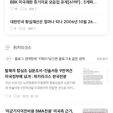
BBK 미국재판 증거자료 모음집 공개[619P] ; 5개파일
- 다운로드가능
19
3
조회
7
대한민국 황실재산은 얼마나 되나 2006년 10월 26일
주간동아
9
0
조회
7
위키리크스
분류 전체보기
주요 글 목록
블로그 검색창에 '키워드'넣으면 블로그내 글만 검색
모두보기
공지
탈북자 합심조 심문조서-진술서등 9천여건
미국정부에 넘겨 : 위키리크스 한국전문
글 내용
지난 2007년 노무현정부가 탈북자 합동심문조 심문기록
과 자술서등 9천여건을 미국정부에 전달한 것으로 위키리
크스가 공개한 외교전문을 통해 확인됐습니다 2011/03/0
작성시간
2
0
2011. 10. 31.
1 - [분류 전체보기] - 1997년 북한인 19명 미국에 불법체
류중 망명 신청 - 1997년부터 2010년까지 망명신청현황
2010/08/25 - [분류 전체보기] - 탈북자 독일정착이어
'미군기지이전비용 SMA전용' 미국측 근거,