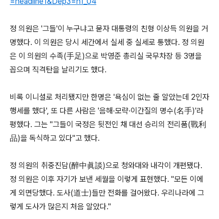
=headline1&Dep3=h1_04
정 의원은 '그들'이 누구냐고 묻자 대통령의 친형 이상득 의원을 거
명했다. 이 의원은 당시 세간에서 실세 중 실세로 통했다. 정 의원
은 이 의원의 수족(手足)으로 박영준 총리실 국무차장 등 3명을
꼽으며 직격탄을 날리기도 했다.
비록 이니셜로 처리됐지만 한명은 '욕심이 없는 줄 알았는데 2인자
행세를 했다', 또 다른 사람은 '음해·모략·이간질의 명수(名手)'라
평했다. 그는 "그들이 국정은 뒷전인 채 대선 승리의 전리품(戰利
品)을 독식하고 있다"고 했다.
정 의원의 취중진담(醉中眞談)으로 청와대와 내각이 개편됐다.
정 의원은 이후 자기가 보낸 세월을 이렇게 표현했다. "모든 이에
게 외면당했다. 도사(道士)들만 전화를 걸어왔다. 우리나라에 그
렇게 도사가 많은지 처음 알았다."