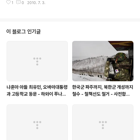
1
0
2010. 7. 3.
s indicated at the top of each section. In the section titled "12:35
a.m. White House Situation Room," which describes communicati
ons between the White House and a C-40 aircraft en route to Pa
kistan, the reporter..
이 블로그 인기글
나훈아 아들 최유민, 오바마대통령
한국군 파주까지, 북한군 개성까지
과 고등학교 동문 - 하와이 푸나호
철수 - 철책선도 철거 - 사전합의
우사립학교 동문
설 주요내용