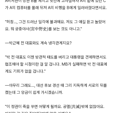
A비서관이 상관 B를 제치고 윗선에 고자질하자 A의 밑에 있던 C
가 A의 컴퓨터를 몰래 뒤져 A의 비행을 B에게 일러바쳤다면서요.
"허참…, 그건 드러난 일각에 불과해요. 저도 그 얘길 듣고 놀랐어
요. 뭐 궁중야사(宮中野史)를 보는 것도 아니고."
―박근혜 전 대표와도 계속 냉각관계지요?
"박 전 대표도 이젠 방관적 태도를 버리고 대통령을 견제하면서도
협조해야 할 시점이란 걸 알 겁니다. MB가 실패하면 박 전 대표에
게도 기회가 없을 겁니다."
―아무리 그래도…, 대선 후보 경선 때 그리 지독하게 서로의 뒤를
캤는데 그 앙금이 쉽게 가시겠습니까.
"이 정권이 죽을 쑤면 어떻게 될까요. 공멸(共滅)밖에 없잖아요.