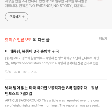
세상을 만들고자 합니다. 합법적으로 입수한 자료를 무차별공
개합니다. 원칙은 'NO EVIDENCE,NO STORY', 다운로드
www.docstoc.com/profile/cyan67 , 이메일
jesim56@gmail.com, 안보일때는 구글리더나 RSS로!!
구독하기
더보기
핫이슈 언론보도
의 다른 글
이 대통령, 북중미 3국 순방후 귀국
글 내용
[충격]'MB도 영포회 활동'의혹 - 박명재 전 영포회회장 지난해 인터뷰서 직접
언급 http://andocu.tistory.com/2314 박명재 경북매일신문 인터뷰 전문
직접 보기 http://www.kbmaeil.com/news/society_serial02.html?Se
0
0
2010. 7. 3.
arch=%ubc15%uba85%uc7ac&IDX=110078&DP%24114=1 ------
------------------------------------------------------------- M
B '뜬구름 잡지 마라' 호통, 알고 보니 형님 질책? http://andocu.tistory.co
낮과 밤이 없는 미국 국가안보공직자들 8박 집중취재 - 워싱
m/2306 공무원 사조직 영포회 : 형님이 고문 - 대한민국 농단한 제2 하나회 h
ttp://andocu.tistory.com/2..
턴포스트 7월2일
글 내용
ARTICLE BACKGROUND This article was reported over the cour
se of eight nights and five mornings. The reporter was present a
nd witnessed the events in each scene, at the locations and time