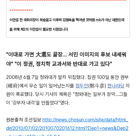
-------------------------------------------------------
-----------
이만섭 전 국회의장이 목숨걸고 이후락 김형욱을 찍어낸 것처럼 mb가 아닌 대한민국
을 위해 제2의 이만섭이 필요한 시점입니다
"이대로 가면 大選도 끝장… 서민 이미지의 후보 내세워
야" "이 정권, 정치학 교과서와 반대로 가고 있다"
2008년 6월 7일 청와대가 발칵 뒤집혔다. 집권 100일 동안 권부
(權府)에서 무슨 일이 일어났는지를
정두언
(鄭斗彦)
한나라당
의
원이 폭로했다. 당시 기사의 제목은 "청와대는 일부가 장악…그들
이 '강부자 내각'을 만들었다"였다.
원본출처 조선일보
http://news.chosun.com/site/data/html_
dir/2010/07/02/2010070201612.html?Dep1=news&Dep2