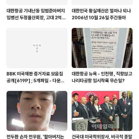
대한항공 기내난동 임범준아버지
대한민국 황실재산은 얼마나 되나
임병선 두정물산회장, 고대 2억기
2006년 10월 26일 주간동아
탁
BBK 미국재판 증거자료 모음집
대한항공 뉴욕 - 인천행 , 직항않고
공개[619P] ; 5개파일 - 다운로
나리타공항 임시착륙 무슨일?
드가능
전두환 손자 전우원, '할아버지는
건국대 미국학위장사, 비극적 종말