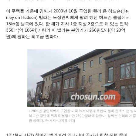
이 주택들 가운데 경씨가 2009년 10월 구입한 헨리 온 허드슨(He
nley on Hudson) 빌라는 노정연씨에게 팔려 했던 허드슨 클럽에서
15㎞쯤 남쪽에 있다. 한 채가 지하 1층 지상 3층으로 돼 있는 면적
350㎡(약 106평)가량의 이 빌라는 분양가가 260만달러(약 29억
원)에 달하는 최고급 빌라다.
2009년 경연희씨가 구입한 미국 뉴저지주 위호켄의 헨리 온 허드슨 빌
허드슨 강변에 위치해 분양가만 260만달러에 달했다. 경씨는 인테리어 
한 상태다. /뉴저지=나지홍 기자
1일(현지 시각) 찾아간 빌라에선 인테리어 공사가 한창 진행 중이