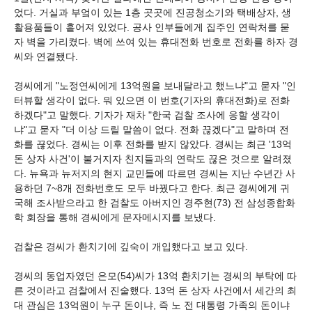
었다. 거실과 부엌이 있는 1층 곳곳에 진공청소기와 택배상자, 생
활용품들이 흩어져 있었다. 공사 인부들에게 집주인 연락처를 묻
자 벽을 가리켰다. 벽에 쓰여 있는 휴대전화 번호로 전화를 하자 경
씨와 연결됐다.
경씨에게 "노정연씨에게 13억원을 보내달라고 했느냐"고 묻자 "인
터뷰할 생각이 없다. 뭐 있으면 이 번호(기자의 휴대전화)로 전화
하겠다"고 말했다. 기자가 재차 "한국 검찰 조사에 응할 생각이
냐"고 묻자 "더 이상 드릴 말씀이 없다. 전화 끊겠다"고 말하며 전
화를 끊었다. 경씨는 이후 전화를 받지 않았다. 경씨는 최근 '13억
돈 상자 사건'이 불거지자 친지들과의 연락도 끊은 것으로 알려졌
다. 뉴욕과 뉴저지의 현지 교민들에 따르면 경씨는 지난 수년간 사
용하던 7~8개 전화번호도 모두 바꿨다고 한다. 최근 경씨에게 귀
국해 조사받으라고 한 검찰도 아버지인 경주현(73) 전 삼성종합화
학 회장을 통해 경씨에게 문자메시지를 보냈다.
검찰은 경씨가 환치기에 깊숙이 개입했다고 보고 있다.
경씨의 동업자였던 은모(54)씨가 13억 환치기는 경씨의 부탁에 따
른 것이라고 검찰에서 진술했다. 13억 돈 상자 사건에서 세간의 최
대 관심은 13억원이 누구 돈이냐, 즉 노 전 대통령 가족의 돈이냐