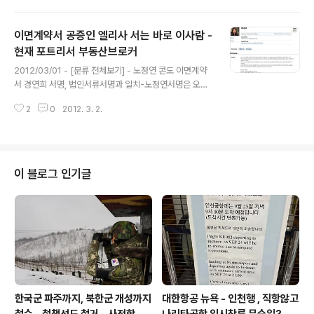
니다. 그러나 그 계약서의 노정연씨 서명이 과연 노씨의 서
명인지는 밝혀지지 않고 있습니다. 2012/03/01 - [분류
이면계약서 공증인 엘리사 서는 바로 이사람 -
전체보기] - 곽상언, 사실이라한들, 제 아내는 아비를 잃은
불쌍한 여인입니다 - 페이스북 전문 2012/03/01 - [분류
현재 포트리서 부동산브로커
글 내용
전체보기] - 이면계약서 공증인 엘리사 서는 바로 이사람 -
2012/03/01 - [분류 전체보기] - 노정연 콘도 이면계약
현재 포트리서 부동산브로커 2010/10/12 - [노무현 친인
서 경연희 서명, 법인서류서명과 일치-노정연서명은 오리
척 관련서류] - '노무현비자금 백만달러 환치기 직접 개
무중 2012/03/01 - [분류 전체보기] - 곽상언, 사실이라
입'폭로 : 삼성 전 임원 딸 관여-검찰수사와 일부 일치 뉴저
2
0
2012. 3. 2.
한들, 제 아내는 아비를 잃은 불쌍한 여인입니다 - 페이스
지주정부 조회결..
북 전문 이달호씨가 제시한 노정연-경연희 이면계약서에
공증인으로 나타난 사람은 엘리사 서 라는 여성입니다. 엘
리사 서라는 여성은 경연희가 운영한 이벤처투자사에서 직
원으로 일했던 사람입니다 엘리사 서는 경연희가 2008년
이 블로그 인기글
사실상 이벤처투자사를 접게 되자 그녀와 갈라서서 부동산
브로커로서 활동하고 있습니다 그녀는 뉴저지주 팰리세이
즈 파크의 센** 21 **** 부동산회사에서 브로커로 일하
다 지난해 7월 23일부터는 뉴저지 포트리 메인스트릿의
W부동산에서 일하고 있습니다...
한국군 파주까지, 북한군 개성까지
대한항공 뉴욕 - 인천행 , 직항않고