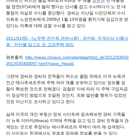
아파트인 허드슨 클럽 400호와 435호 두 채를
노무현
전 대통령
딸 정연(37)씨에게 팔려 했다는 단서를 잡고 수사하다가 노 전 대
통령의 자살로 수사를 중단했다. 경씨는 지난달 시민단체의 수사
의뢰로 노정연씨에게 2009년 1월 13억원을 환치기해 집값으로 받
았다는 의혹에 대해 검찰 수사를 받고 있다.
2011/01/05 - [노무현 친인척 관련서류] - 경연희, 두개이상 이름사
용 - 천만불 잃고도 또 고급주택 매입
원본출처
http://news.chosun.com/site/data/html_dir/2012/03/03/
2012030300097.html?news_Head1
그런데 경씨와 경씨의 친척들이 허드슨 클럽 외에도 미국 뉴욕과
인근 매사추세츠주에 주택 여러 채를 보유하고 있다는 정보를 검
찰이 확보한 것으로 전해졌다. 검찰은 이에 따라 이 주택 구입자금
이 정상적인 방법으로 조달된 것인지, 외화 밀반출 행위가 있었던
것은 아닌지도 조사하고 있다고 한다.
실제 미국의 개인 부동산 정보 사이트에 접속해보면 경씨 가족들
이 뉴욕 이타카(Ithaca) 지역에 주택을 갖고 있고 경씨 친척들과 관
계있는 것으로 추정되는 매사추세츠의 주택이 여러 채 검색된다.
이 사이트는 한국에서도 유료로 접속해 정보를 받을 수 있다.