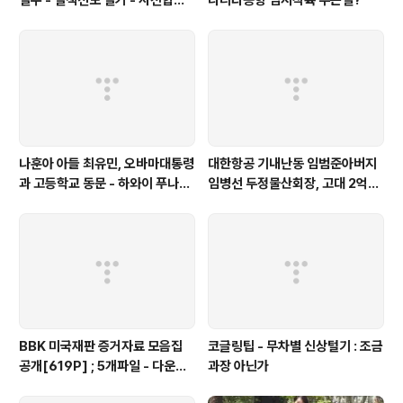
철수 - 철책선도 철거 - 사전합의
나리타공항 임시착륙 무슨일?
설 주요내용
나훈아 아들 최유민, 오바마대통령
대한항공 기내난동 임범준아버지
과 고등학교 동문 - 하와이 푸나호
임병선 두정물산회장, 고대 2억기
우사립학교 동문
탁
BBK 미국재판 증거자료 모음집
코글링팁 - 무차별 신상털기 : 조금
공개[619P] ; 5개파일 - 다운로
과장 아닌가
드가능