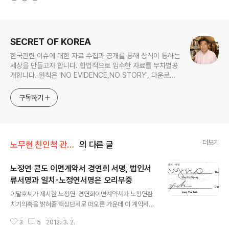
로그 정보
SECRET OF KOREA
한국관련 이슈에 대한 자료 수집과 공개를 통해 상식이 통하는
세상을 만들고자 합니다. 합법적으로 입수한 자료를 무차별공
개합니다. 원칙은 'NO EVIDENCE,NO STORY', 다운로드
www.docstoc.com/profile/cyan67 , 이메일
jesim56@gmail.com, 안보일때는 구글리더나 RSS로!!
구독하기
더보기
노무현 친인척 관련서류
의 다른 글
노정연 콘도 이면계약서 경연희 서명, 법인서
류서명과 일치-노정연서명은 오리무중
글 내용
이달호씨가 제시한 노정연-경연희이면계약서가 노정연환
치기의혹을 밝혀줄 핵심단서로 떠오른 가운데 이 계약서
경연희의 서명이 경씨가 법인을 설립하면서 뉴저지주정부
3
5
2012. 3. 2.
에 제출한 서류의 서명과 거의 일치하는 것으로 드러났습