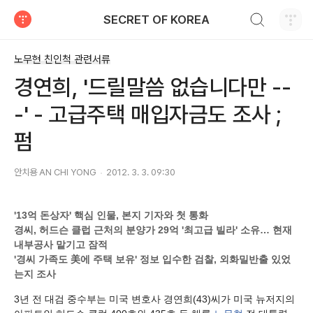
검색하기
SECRET OF KOREA
티스토리
노무현 친인척 관련서류
경연희, '드릴말씀 없습니다만 --
-' - 고급주택 매입자금도 조사 ;
펌
안치용 AN CHI YONG
2012. 3. 3. 09:30
'13억 돈상자' 핵심 인물, 본지 기자와 첫 통화
경씨, 허드슨 클럽 근처의 분양가 29억 '최고급 빌라' 소유… 현재
내부공사 맡기고 잠적
'경씨 가족도 美에 주택 보유' 정보 입수한 검찰, 외화밀반출 있었
는지 조사
3년 전 대검 중수부는 미국 변호사 경연희(43)씨가 미국 뉴저지의