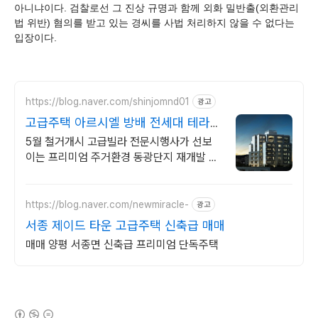
아니냐이다. 검찰로선 그 진상 규명과 함께 외화 밀반출(외환관리
법 위반) 혐의를 받고 있는 경씨를 사법 처리하지 않을 수 없다는
입장이다.
https://blog.naver.com/shinjomnd01
광고
고급주택 아르시엘 방배 전세대 테라스
정남향 럭셔리
5월 철거개시 고급빌라 전문시행사가 선보
이는 프리미엄 주거환경 동광단지 재개발 사
전청약 혜택을 소수의 고객들에게만 제공합
니다.
https://blog.naver.com/newmiracle-
광고
서종 제이드 타운 고급주택 신축급 매매
매매 양평 서종면 신축급 프리미엄 단독주택
(새창열림)