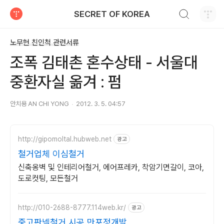
검색하기
SECRET OF KOREA
티스토리
노무현 친인척 관련서류
조폭 김태촌 혼수상태 - 서울대
중환자실 옮겨 : 펌
안치용 AN CHI YONG
2012. 3. 5. 04:57
http://gipomoltal.hubweb.net
광고
철거업체 이심철거
신축옹벽 및 인테리어철거, 에어프레카, 착암기면갈이, 코아,
도로컷팅, 모든철거
http://010-2688-8777.114web.kr/
광고
중고판넬철거 시공 만포정개발