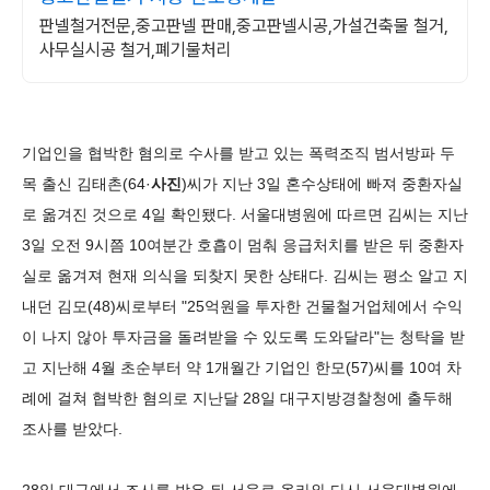
판넬철거전문,중고판넬 판매,중고판넬시공,가설건축물 철거,
사무실시공 철거,폐기물처리
기업인을 협박한 혐의로 수사를 받고 있는 폭력조직 범서방파 두
목 출신 김태촌(64·
사진
)씨가 지난 3일 혼수상태에 빠져 중환자실
로 옮겨진 것으로 4일 확인됐다. 서울대병원에 따르면 김씨는 지난
3일 오전 9시쯤 10여분간 호흡이 멈춰 응급처치를 받은 뒤 중환자
실로 옮겨져 현재 의식을 되찾지 못한 상태다. 김씨는 평소 알고 지
내던 김모(48)씨로부터 "25억원을 투자한 건물철거업체에서 수익
이 나지 않아 투자금을 돌려받을 수 있도록 도와달라"는 청탁을 받
고 지난해 4월 초순부터 약 1개월간 기업인 한모(57)씨를 10여 차
례에 걸쳐 협박한 혐의로 지난달 28일 대구지방경찰청에 출두해
조사를 받았다.