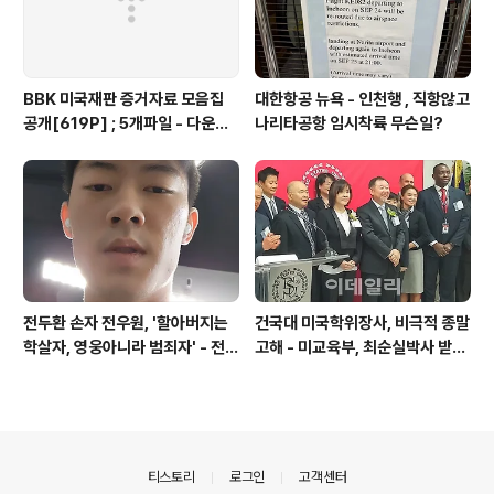
BBK 미국재판 증거자료 모음집
대한항공 뉴욕 - 인천행 , 직항않고
공개[619P] ; 5개파일 - 다운로
나리타공항 임시착륙 무슨일?
드가능
전두환 손자 전우원, '할아버지는
건국대 미국학위장사, 비극적 종말
학살자, 영웅아니라 범죄자' - 전재
고해 - 미교육부, 최순실박사 받은
용박상아아들 전우원
PSU 인증취소
의안내
티스토리
로그인
고객센터