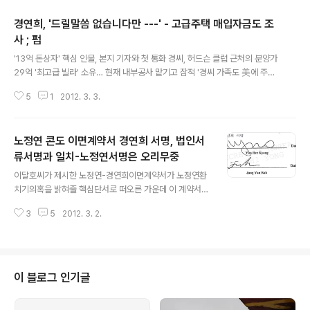
경연희, '드릴말씀 없습니다만 ---' - 고급주택 매입자금도 조
사 ; 펌
글 내용
'13억 돈상자' 핵심 인물, 본지 기자와 첫 통화 경씨, 허드슨 클럽 근처의 분양가
29억 '최고급 빌라' 소유… 현재 내부공사 맡기고 잠적 '경씨 가족도 美에 주택
보유' 정보 입수한 검찰, 외화밀반출 있었는지 조사 3년 전 대검 중수부는 미국
5
1
2012. 3. 3.
변호사 경연희(43)씨가 미국 뉴저지의 아파트인 허드슨 클럽 400호와 435호
두 채를 노무현 전 대통령 딸 정연(37)씨에게 팔려 했다는 단서를 잡고 수사하
다가 노 전 대통령의 자살로 수사를 중단했다. 경씨는 지난달 시민단체의 수사
노정연 콘도 이면계약서 경연희 서명, 법인서
의뢰로 노정연씨에게 2009년 1월 13억원을 환치기해 집값으로 받았다는 의혹
에 대해 검찰 수사를 받고 있다. 2011/01/05 - [노무현 친인척 관련서류] - 경
류서명과 일치-노정연서명은 오리무중
글 내용
연희, 두개이상 이름사용 - 천만불 잃고도 또 고급주택 매입 ..
이달호씨가 제시한 노정연-경연희이면계약서가 노정연환
치기의혹을 밝혀줄 핵심단서로 떠오른 가운데 이 계약서
경연희의 서명이 경씨가 법인을 설립하면서 뉴저지주정부
3
5
2012. 3. 2.
에 제출한 서류의 서명과 거의 일치하는 것으로 드러났습
니다. 그러나 그 계약서의 노정연씨 서명이 과연 노씨의 서
명인지는 밝혀지지 않고 있습니다. 2012/03/01 - [분류
전체보기] - 곽상언, 사실이라한들, 제 아내는 아비를 잃은
불쌍한 여인입니다 - 페이스북 전문 2012/03/01 - [분류
이 블로그 인기글
전체보기] - 이면계약서 공증인 엘리사 서는 바로 이사람 -
현재 포트리서 부동산브로커 2010/10/12 - [노무현 친인