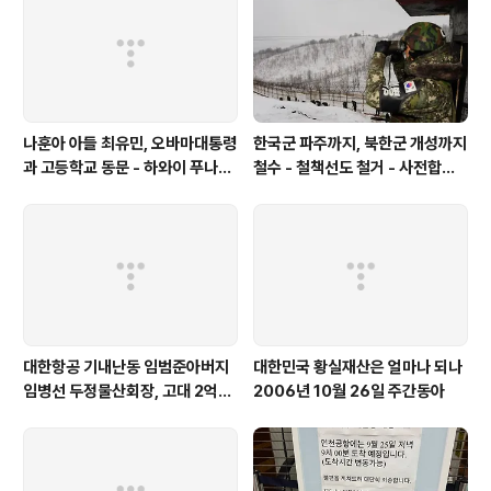
척 관련서류] - '노무현비자금 백만달러 환치기 직접 개
입'폭로 : 삼성 전 임원 딸 관여-검찰수사와 일부 일치 뉴저
지주정부 조회결..
나훈아 아들 최유민, 오바마대통령
한국군 파주까지, 북한군 개성까지
과 고등학교 동문 - 하와이 푸나호
철수 - 철책선도 철거 - 사전합의
우사립학교 동문
설 주요내용
대한항공 기내난동 임범준아버지
대한민국 황실재산은 얼마나 되나
임병선 두정물산회장, 고대 2억기
2006년 10월 26일 주간동아
탁