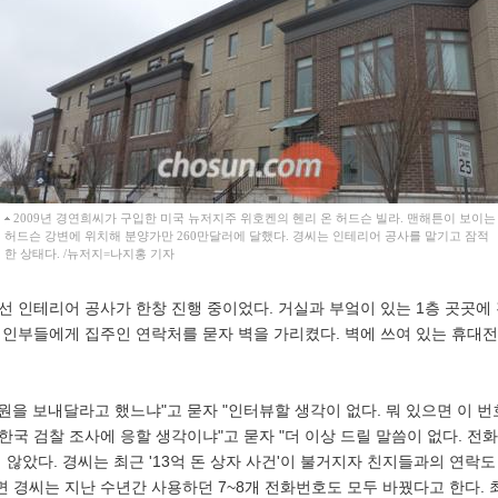
2009년 경연희씨가 구입한 미국 뉴저지주 위호켄의 헨리 온 허드슨 빌라. 맨해튼이 보이는
허드슨 강변에 위치해 분양가만 260만달러에 달했다. 경씨는 인테리어 공사를 맡기고 잠적
한 상태다. /뉴저지=나지홍 기자
에선 인테리어 공사가 한창 진행 중이었다. 거실과 부엌이 있는 1층 곳곳
 인부들에게 집주인 연락처를 묻자 벽을 가리켰다. 벽에 쓰여 있는 휴대
원을 보내달라고 했느냐"고 묻자 "인터뷰할 생각이 없다. 뭐 있으면 이 
"한국 검찰 조사에 응할 생각이냐"고 묻자 "더 이상 드릴 말씀이 없다. 전
 않았다. 경씨는 최근 '13억 돈 상자 사건'이 불거지자 친지들과의 연락
 경씨는 지난 수년간 사용하던 7~8개 전화번호도 모두 바꿨다고 한다.