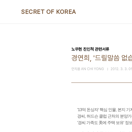
본문 바로가기
SECRET OF KOREA
노무현 친인척 관련서류
경연희, '드릴말씀 없습
안치용 AN CHI YONG
2012. 3. 3. 
'13억 돈상자' 핵심 인물, 본지 
경씨, 허드슨 클럽 근처의 분양가 
'경씨 가족도 美에 주택 보유' 