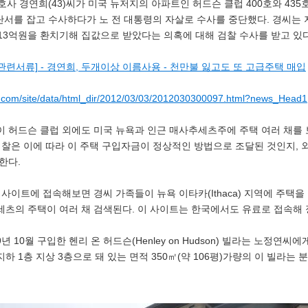
호사 경연희(43)씨가 미국 뉴저지의 아파트인 허드슨 클럽 400호와 435
 단서를 잡고 수사하다가 노 전 대통령의 자살로 수사를 중단했다. 경씨는
 13억원을 환치기해 집값으로 받았다는 의혹에 대해 검찰 수사를 받고 있다
친인척 관련서류] - 경연희, 두개이상 이름사용 - 천만불 잃고도 또 고급주택 매입
n.com/site/data/html_dir/2012/03/03/2012030300097.html?news_Head1
 허드슨 클럽 외에도 미국 뉴욕과 인근 매사추세츠주에 주택 여러 채를
검찰은 이에 따라 이 주택 구입자금이 정상적인 방법으로 조달된 것인지, 
한다.
사이트에 접속해보면 경씨 가족들이 뉴욕 이타카(Ithaca) 지역에 주택을
츠의 주택이 여러 채 검색된다. 이 사이트는 한국에서도 유료로 접속해 정
년 10월 구입한 헨리 온 허드슨(Henley on Hudson) 빌라는 노정연
지하 1층 지상 3층으로 돼 있는 면적 350㎡(약 106평)가량의 이 빌라는 