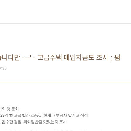
니다만 ---' - 고급주택 매입자금도 조사 ; 펌
09:30
기자와 첫 통화
29억 '최고급 빌라' 소유… 현재 내부공사 맡기고 잠적
정보 입수한 검찰, 외화밀반출 있었는지 조사