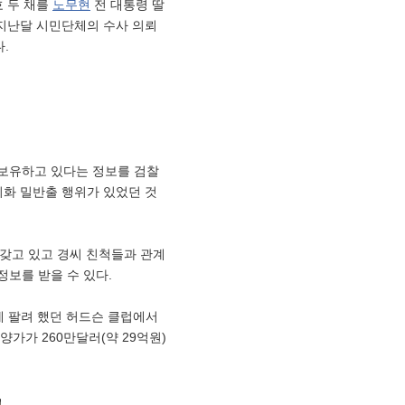
호 두 채를
노무현
전 대통령 딸
 지난달 시민단체의 수사 의뢰
.
 보유하고 있다는 정보를 검찰
외화 밀반출 행위가 있었던 것
 갖고 있고 경씨 친척들과 관계
보를 받을 수 있다.
씨에게 팔려 했던 허드슨 클럽에서
분양가가 260만달러(약 29억원)