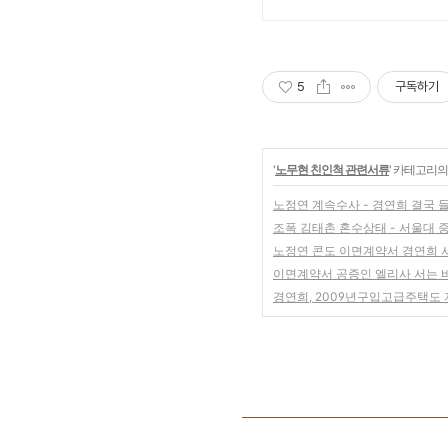
5
구독하기
'
노무현 친인척 관련서류
' 카테고리의
노정연 계속수사 - 경연희 결국 들
조폭 김태촌 혼수상태 - 서울대 중
노정연 콘도 이면계약서 경연희 
이면계약서 공증인 엘리사 서는 
경연희, 2009년구입고급주택도