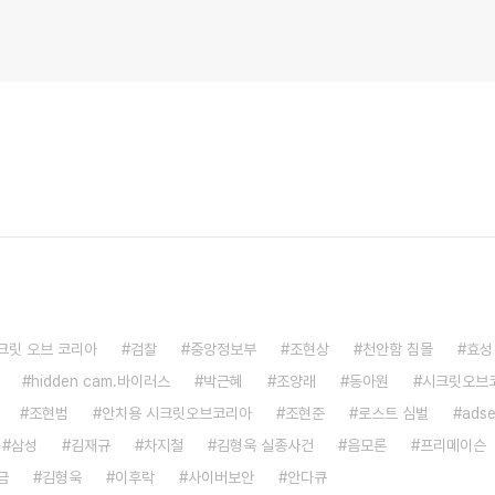
크릿 오브 코리아
검찰
중앙정보부
조현상
천안함 침몰
효성
hidden cam.바이러스
박근혜
조양래
동아원
시크릿오브
조현범
안치용 시크릿오브코리아
조현준
로스트 심벌
ads
삼성
김재규
차지철
김형욱 실종사건
음모론
프리메이슨
금
김형욱
이후락
사이버보안
안다큐