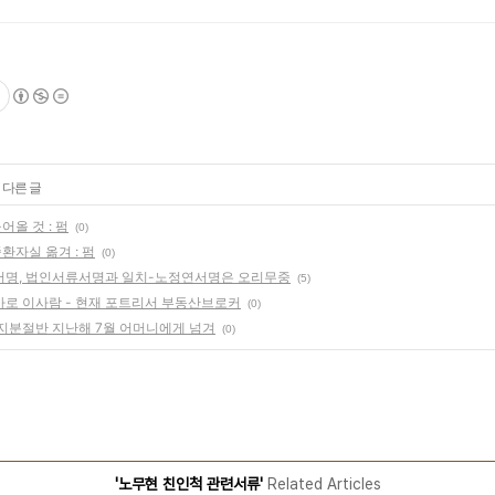
 다른 글
어올 것 : 펌
(0)
환자실 옮겨 : 펌
(0)
서명, 법인서류서명과 일치-노정연서명은 오리무중
(5)
바로 이사람 - 현재 포트리서 부동산브로커
(0)
 지분절반 지난해 7월 어머니에게 넘겨
(0)
'노무현 친인척 관련서류'
Related Articles