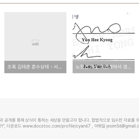
조폭 김태촌 혼수상태 - 서울대 중환자실 옮겨 : 펌
노정연 콘도 이면계약서 경연희 서명, 법인서류서명과 일치-노정연서명은 오리무중
과 공개를 통해 상식이 통하는 세상을 만들고자 합니다. 합법적으로 입수한 자료를 
Y', 다운로드 www.docstoc.com/profile/cyan67 , 이메일 jesim56@gmai