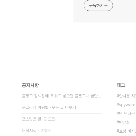
구독하기
공지사항
태그
블로그 검색창에 '키워드'넣으면 블로그내 글만 검색
안치용 시
spyware
구글리더 이용법 -모든 글 다보기
댄 브라운
포스팅은 월-금 오전
박정희
대학시절 - 기형도
효성 비자