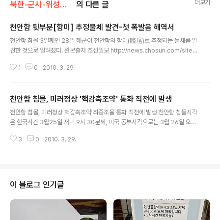
더보기
북한-군사-위성사진/군사
의 다른 글
천안함 뒷부분[함미] 추정물체 발견-첫 폭발음 해역서
글 내용
천안함 침몰 3일째인 28일 해군이 천안함의 함미(艦尾)로 추정되는 물체를 발
견한 것으로 알려졌다. 원본출처 조선일보 http://news.chosun.com/site/d
ata/html_dir/2010/03/29/2010032900144.html?Dep1=news&De
1
0
2010. 3. 29.
p2=top&Dep3=top 군 당국은 실종자 상당수가 두 동강 난 천안함 함미에
몰려 있을 것으로 보고, 함미를 찾는 데 총력을 기울여왔다. 실종자 가족을 태우
고 백령도 인근에 머물고 있는 성남함에서 엄현성 해군준장은 28일 밤 실종자
천안함 침몰, 미러정상 '핵감축조약' 통화 직전에 발생
가족대표 6명과 면담하는 과정에서 "옹진함 등 기뢰탐색함 2척이 함미로 추정
글 내용
되는 물체를 찾았다"고 말했다고 가족들이 전했다. 이같은 사실은 이날 오후 10
천안함 침몰, 미러정상 핵감축조약 최종조율 통화 직전에 발생 천안함 침몰시각
시 55분쯤 기뢰탐색함에서 성남함으로 보고됐고 29일..
은 한국시간 3월25일 저녁 9시 30분께, 미국 동부시각으로는 3월 26일 오전
8시 30분께였습니다 이 시간은 우연의 일치인지는 몰라도 오바마 미국 대통령
3
0
2010. 3. 29.
과 메드베데프 러시아 대통령이 핵감축조약과 관련한 최종조율을 위한 전화통
화를 하기 직전이었습니다 미러 양국은 천5백50개의 핵탄두를 파기하는등 핵
무기의 약 30%이상을 없앤다는게 이른바 뉴스타트 조약의 골자입니다 미 러
두 정상은 천안함 침몰과 관계없이 전화통화를 통해 뉴스타트 조약을 체결하기
로 합의했고 미동부시각으로 3월 26일 오전 10시 30분께 오바마 대통령은 클
이 블로그 인기글
린턴 국무장관등이 배석한 가운데 이같은 사실을 발표했습니다 미 러 두 정상은
다음달 8일 체코 프라하에서 만..