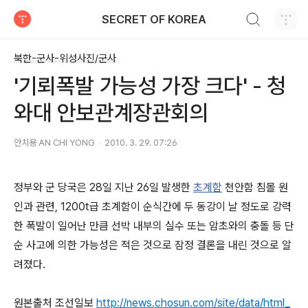
검색하기
SECRET OF KOREA
티스토리
북한-군사-위성사진/군사
'기뢰폭발 가능성 가장 크다' - 청
와대 안보관계장관회의
안치용 AN CHI YONG
2010. 3. 29. 07:26
정부와 군 당국은 28일 지난 26일 발생한
초계함
천안함 침몰 원
인과 관련, 1200t급 초계함이 순식간에 두 동강이 날 정도로 강력
한 폭발이 일어난 만큼 선박 내부의 실수 또는 암초와의 충돌 등 단
순 사고에 의한 가능성은 적은 것으로 잠정 결론을 내린 것으로 알
려졌다.
원본출처 조선일보
http://news.chosun.com/site/data/html_