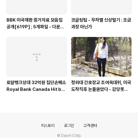
BBK 미국재판 증거자료 모음집
코글링팁 - 무차별 신상털기 : 조금
공개[619P] ; 5개파일 - 다운로
과장 아닌가
드가능
로얄뱅크상대 32억원 집단손배소
청와대 간호장교 조여옥대위, 미국
Royal Bank Canada Hit by
도착직후 눈물쏟았다 - 감당못할
C$2.9M Korean Class Acti
큰 비밀에 몸서리친듯 - 전화인터
on Lawsuit
뷰서 이미 진실 밝혔다
의안내
티스토리
로그인
고객센터
© Daum Corp.