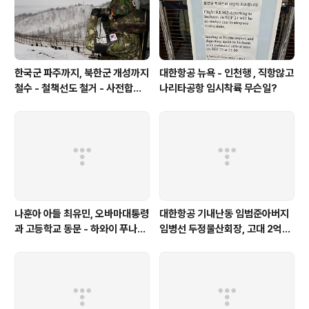
한국군 파주까지, 북한군 개성까지
대한항공 뉴욕 - 인천행 , 직항않고
철수 - 철책선도 철거 - 사전합의
나리타공항 임시착륙 무슨일?
설 주요내용
나훈아 아들 최유민, 오바마대통령
대한항공 기내난동 임범준아버지
과 고등학교 동문 - 하와이 푸나호
임병선 두정물산회장, 고대 2억기
우사립학교 동문
탁