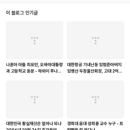
고 있었고 재산분배등에 이의를 제기하지 않았다'며 피고인 어머니 김영순을 옹
호하는 내용이었습니다 김형욱 재산분쟁 딸 진술 - 주된 내용은 이렇습니다 -1
이 블로그 인기글
979년 아버지 김형욱이 실종된 당시 나는 19살의 틴에이저로서 큰 충격을 받
았다 -오빠들과 엄마등 ..
나훈아 아들 최유민, 오바마대통령
대한항공 기내난동 임범준아버지
과 고등학교 동문 - 하와이 푸나호
임병선 두정물산회장, 고대 2억기
우사립학교 동문
탁
대한민국 황실재산은 얼마나 되나
경희대 음대 성희롱 교수 누구 - 트
2006년 10월 26일 주간동아
럼펫을 잘 분다나