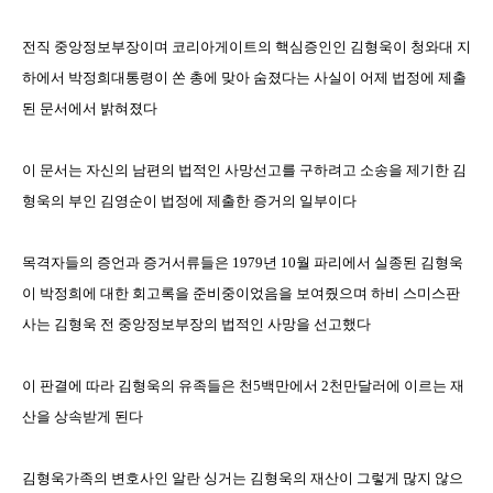
전직 중앙정보부장이며 코리아게이트의 핵심증인인 김형욱이 청와대 지
하에서 박정희대통령이 쏜 총에 맞아 숨졌다는 사실이 어제 법정에 제출
된 문서에서 밝혀졌다
이 문서는 자신의 남편의 법적인 사망선고를 구하려고 소송을 제기한 김
형욱의 부인 김영순이 법정에 제출한 증거의 일부이다
목격자들의 증언과 증거서류들은
1979
년
10
월 파리에서 실종된 김형욱
이 박정희에 대한 회고록을 준비중이었음을 보여줬으며 하비 스미스판
사는 김형욱 전 중앙정보부장의 법적인 사망을 선고했다
이 판결에 따라 김형욱의 유족들은 천
5
백만에서
2
천만달러에 이르는 재
산을 상속받게 된다
김형욱가족의 변호사인 알란 싱거는 김형욱의 재산이 그렇게 많지 않으