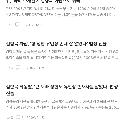
위, '파리 주재관이 김형욱 여권으로 귀국'
글 내용
지난 2005년 이미 알려진 대로 미 국무부는 지난 1980년 2월 29일 WEEKL
Y STATUS REPORT-KOREA 라는 비밀전문을 통해 김형욱 실종사건에 대
해 언급합니다 지난 1993년 비밀해제된 이 문건은 워싱턴 디시 국무부 본부에
1
0
2012. 12. 11.
서 서울주재 한국대사관으로 보낸 4장짜리 문건입니다 [아래 전문 사본 참조]
이 문건 3페이지 5번 항목에 김형욱의 행방에 관해 언급됩니다 원문은 이렇습
니다 WHITHER KIM HYUNG WOOK ? HAVE YOU LOST SLEEP LATE
김형욱 차남, '형 정한 유언장 존재 잘 알았다' 법정 진술
LY WONDERING ABOUT THE FATE OF FORMER KCIA DIRECTOR
글 내용
KIM HYUNG WOOK, LAST SEEN IN A PARIS GAMBLING DEN ON
김형욱 재산을 둘러싼 소송이 진행되면서 며느리, 외동딸에 이어 차남 김정우도
OCTOBER 9?. THE JAPAN..
법정진술을 하게 됩니다 김정우는 외동딸과 같은 날인 2003년 9월 12일 작성
된 진술서를 통해 외동딸과 같은 주장을 펼칩니다 형 정한이 유언장 존재를 너
0
0
2009. 11. 5.
무도 잘 알았으며 그동안 한번도 이의를 제가한 적이 없었다 등의 내용입니다
또 형이 결혼뒤 분가했지만 1988년 플로리다로 떠나기 전까지 알파인과 포트
리등 집에서 5분 , 많게는 15분 거리에 살아서 매우 친밀했다고 진술했습니다
김형욱 외동딸, '큰 오빠 정한도 유언장 존재사실 알았다' 법정
유언장 복사본 문제에 대해서도 김형욱 실종뒤 변호사가 두터운 종이뭉치를 나
눠 줘서 왜 이런 걸 주나 하며 의아해 했던 적이 있다고 주장했습니다 결국 형이
진술
글 내용
유언장 존재를 알지 못했다는 큰 며느리 주장은 잘못된 것이며 형이 유언장 내
김형욱의 재산을 둘러싼 분쟁이 결국 법정소송으로 이어졌고 김형욱의 큰 며느
용을 알았지만 재산에 대..
리가 2003년 7월 3일 재판부에 진술서를 제출하자 외동딸등 가족들도 2003
년 9월 진술서를 제출하게 됩니다 쟁점은 '장남 정한이 죽기 전까지 유언장 존
0
2
2009. 11. 5.
재사실을 몰라서 상속을 받지 못했는가' 하는 것이었습니다 결국 소송이 진행되
면서 아무것도 몰랐다는 며느리의 주장에 맞서 외동딸 신해는 2003년 9월 12
일 재판부에 진술서를 제출합니다 주된 내용은 '큰 오빠가 유언장 내용을 잘 알