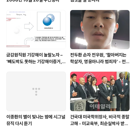
금감원직원 기강해이 놀랄노자 –
전두환 손자 전우원, '할아버지는
‘빼도박도 못하는 기강해이증거,
학살자, 영웅아니라 범죄자' - 전재
엉뚱하게도 미 연방법원서 들통 –
용박상아아들 전우원
가상화폐사기 연방 법원 소송장 보
니 금감원 컴퓨터서 출력 – 개인 소
송장에 ‘금감..
이종환의 별이 빛나는 밤에 시그널
건국대 미국학위장사, 비극적 종말
뮤직 다시 듣기
고해 - 미교육부, 최순실박사 받은
PSU 인증취소