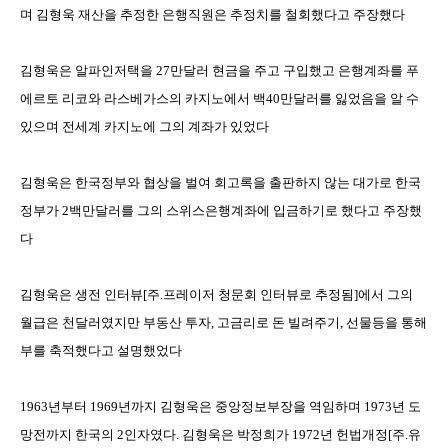
며 김형욱 재산을 추정한 은행직원은 추정치를 철회했다고 주장했다
김형욱은 알파인저택을
27
만달러 현금을 주고 구입했고 은행계좌를 푸
에르토 리코와 라스베가스의 카지노에서 백
40
만달러를 잃었음을 알 수
있으며 전세계 카지노에 그의 계좌가 있었다
김형욱은 한국정부와 협상을 벌여 회고록을 출판하지 않는 대가로 한국
정부가
2
백만달러를 그의 스위스은행계좌에 입금하기로 했다고 주장했
다
김형욱은 생전 인터뷰
[
주
.
프레이저 청문회 인터뷰로 추정됨
]
에서 그의
월급은 천달러였지만 부동산 투자
,
고금리로 돈 빌려주기
,
선물등을 통해
부를 축적했다고 설명했었다
1963
년부터
1969
년까지 김형욱은 중앙정보부장을 역임하며
1973
년 도
망전까지 한국의
2
인자였다
.
김형욱은 박정희가
1972
년 헌법개정
[
주
.
유