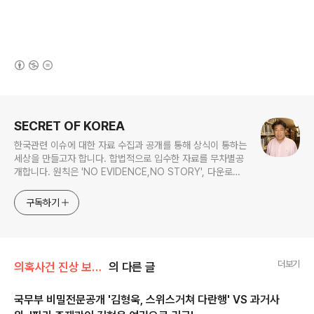
(새창열림)
로그 정보
SECRET OF KOREA
한국관련 이슈에 대한 자료 수집과 공개를 통해 상식이 통하는
세상을 만들고자 합니다. 합법적으로 입수한 자료를 무차별공
개합니다. 원칙은 'NO EVIDENCE,NO STORY', 다운로드
www.docstoc.com/profile/cyan67 , 이메일
jesim56@gmail.com, 안보일때는 구글리더나 RSS로!!
구독하기
더보기
의혹사건 진상 보고서 전문/김형욱 실종사건
의 다른 글
국무부 비밀전문공개 '김형욱, 스위스거쳐 다란행' VS 과거사