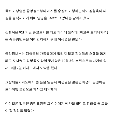
특히 이상열은 중앙정보부의 지시를 충실히 이행하면서도 김형욱의 의
심을 불식시키기 위해 망명을 고려하고 있다는 말까지 했다
김형욱은
9
월
30
일 콩코드기를 타고 파리에 도착해
(
회고록 포기대가의
)
돈 송금방법등을 어레인지하기 위해 이상열을 만났다
중앙정보부는 김형욱의 가족들에게 알리지 말고 김형욱의 호텔을 옮기
라고 지시했고 김형욱 이상열 두사람은
10
월
8
일 스위스로 떠나기에 앞
서
10
월
7
일 카지노에서 도박을 했다
그랑세롤카지노에서 큰 돈을 잃은뒤 이상열은 일본인여성이 운영하는
프라이빗 클럽으로 가자고 제의했다
이상열은 일본인 중정요원인 그 여성에게 예약을 빌미로 전화를 해 그들
이 갈 것임을 알렸다