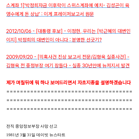
스계좌 1]'박정희자금 이후락이 스위스계좌에 예치- 김성곤이 육
영수에게 돈 상납' : 이게 프레이저보고서 원문
2012/10/06 - [대통령 후보] - 이정현, 우리는 [박근혜의 대변인
이지] 박정희의 대변인이 아니다 : 분명한 선긋기?
2009/09/20 - [의혹사건 진상 보고서 전문/김형욱 실종사건] -
김형욱 전 중정부장 여기 잠들다 - 실종 30년만에 뉴저지서 발견
제가 며칠뒤에 뭐 하나 보여드리면서 자초지종을 설명하겠습니다
=====================================
=====================================
=====================================
전직 중앙정보부장 사망 선고
1981
년
3
월
31
일 데이빗 뉴스타트