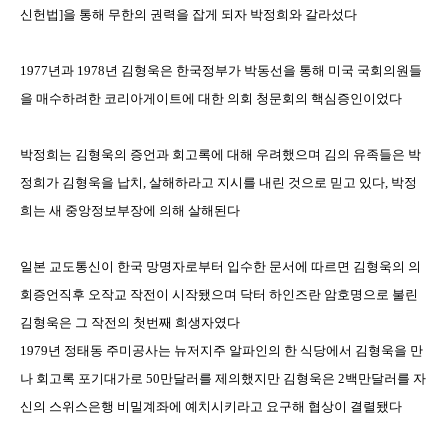
신헌법
]
을 통해 무한의 권력을 잡게 되자 박정희와 갈라섰다
1977
년과
1978
년 김형욱은 한국정부가 박동선을 통해 미국 국회의원들
을 매수하려한 코리아게이트에 대한 의회 청문회의 핵심증인이었다
박정희는 김형욱의 증언과 회고록에 대해 우려했으며 김의 유족들은 박
정희가 김형욱을 납치
,
살해하라고 지시를 내린 것으로 믿고 있다
,
박정
희는 새 중앙정보부장에 의해 살해된다
일본 교도통신이 한국 망명자로부터 입수한 문서에 따르면 김형욱의 의
회증언직후 오작교 작전이 시작됐으며 닥터 하인즈란 암호명으로 불린
김형욱은 그 작전의 첫번째 희생자였다
1979
년 정태동 주미공사는 뉴저지주 알파인의 한 식당에서 김형욱을 만
나 회고록 포기대가로
50
만달러를 제의했지만 김형욱은
2
백만달러를 자
신의 스위스은행 비밀계좌에 예치시키라고 요구해 협상이 결렬됐다