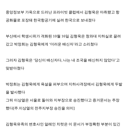
중앙정보부 가옥으로 드러난 프라이빗 클럽에서 김형욱은 마취됐고 항
공화물로 포장돼 한국항공기에 실려 한국으로 보내졌다
부산에서 학생시위가 격화된
10
월
16
일 김형욱은 청와대 지하실로 끌려
갔고 박정희는 김형욱에게
‘
더러운 배신자
’
라고 소리쳤다
그러자 김형욱은
‘
당신이 배신자다
,
나는 내 조국을 배신하지 않았다
’
고
맞받아쳤다
박정희는 김형욱에게 욕설을 퍼부으며 지하사격장에서 김형욱에게 두발
을 발사했다
그뒤 이상열은 서울로 돌아와 지부장으로 승진했다고 증거문서는 주장
했다
[
주
.
이상열의 전주지부장 승진을 의미
]
김형욱유족의 변호사인 알레인 치럿은 이 문서가 부정확한 부분이 있긴