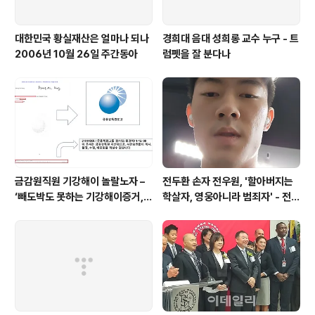
대한민국 황실재산은 얼마나 되나
경희대 음대 성희롱 교수 누구 - 트
2006년 10월 26일 주간동아
럼펫을 잘 분다나
금감원직원 기강해이 놀랄노자 –
전두환 손자 전우원, '할아버지는
‘빼도박도 못하는 기강해이증거,
학살자, 영웅아니라 범죄자' - 전재
엉뚱하게도 미 연방법원서 들통 –
용박상아아들 전우원
가상화폐사기 연방 법원 소송장 보
니 금감원 컴퓨터서 출력 – 개인 소
송장에 ‘금감..