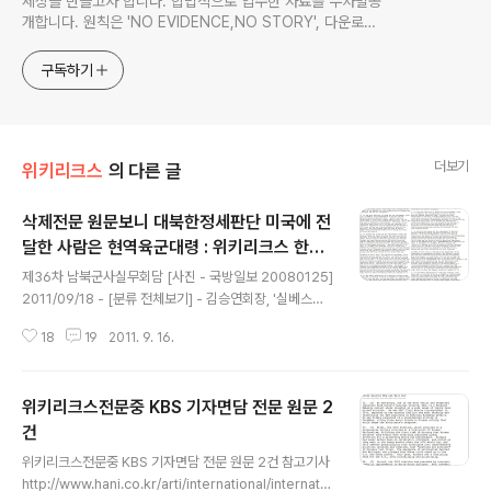
세상을 만들고자 합니다. 합법적으로 입수한 자료를 무차별공
개합니다. 원칙은 'NO EVIDENCE,NO STORY', 다운로드
www.docstoc.com/profile/cyan67 , 이메일
jesim56@gmail.com, 안보일때는 구글리더나 RSS로!!
구독하기
더보기
위키리크스
의 다른 글
삭제전문 원문보니 대북한정세판단 미국에 전
달한 사람은 현역육군대령 : 위키리크스 한국
글 내용
전문
제36차 남북군사실무회담 [사진 - 국방일보 20080125]
2011/09/18 - [분류 전체보기] - 김승연회장, '실베스터
스탤론 별장' 케이만군도에 법인설립해 소유 2011/09/19
18
19
2011. 9. 16.
- [분류 전체보기] - 김승연회장, '람보별장' 불법매입 유죄
선고받고도 2000년까지 보유 2011/09/18 - [위키리크
스] - 미, 통일부 국장 2명 각각 별도접촉 남북적십자회담
위키리크스전문중 KBS 기자면담 전문 원문 2
설명들어 : 위키리크스 한국전문 2011/09/19 - [분류 전
체보기] - YS 손자, 연세대 국위선양자전형 수시합격 - 연
건
글 내용
대 정외과설 2011/09/20 - [분류 전체보기] - 헉!! '이학
위키리크스전문중 KBS 기자면담 전문 원문 2건 참고기사
수빌딩' L&B타워 주인은 1990년 설립된 다성양행 - 21
http://www.hani.co.kr/arti/international/internatio