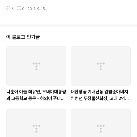
년전부터 몰래 오퍼상'부업'? 지난해 11월말 첫 공개당시
nal_general/496078.html
정보원을 삭제한 위..
6
0
2011. 9. 15.
이 블로그 인기글
나훈아 아들 최유민, 오바마대통령
대한항공 기내난동 임범준아버지
과 고등학교 동문 - 하와이 푸나호
임병선 두정물산회장, 고대 2억기
우사립학교 동문
탁