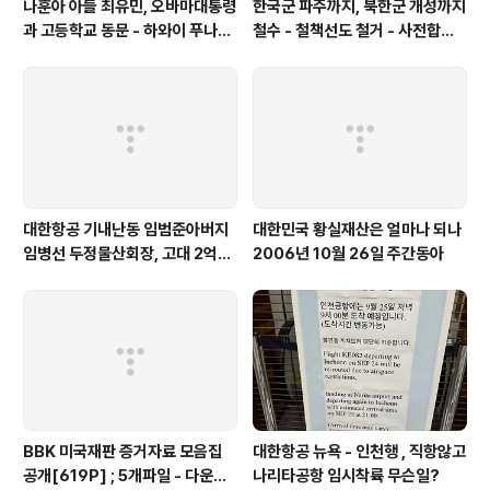
나훈아 아들 최유민, 오바마대통령
한국군 파주까지, 북한군 개성까지
과 고등학교 동문 - 하와이 푸나호
철수 - 철책선도 철거 - 사전합의
우사립학교 동문
설 주요내용
대한항공 기내난동 임범준아버지
대한민국 황실재산은 얼마나 되나
임병선 두정물산회장, 고대 2억기
2006년 10월 26일 주간동아
탁
BBK 미국재판 증거자료 모음집
대한항공 뉴욕 - 인천행 , 직항않고
공개[619P] ; 5개파일 - 다운로
나리타공항 임시착륙 무슨일?