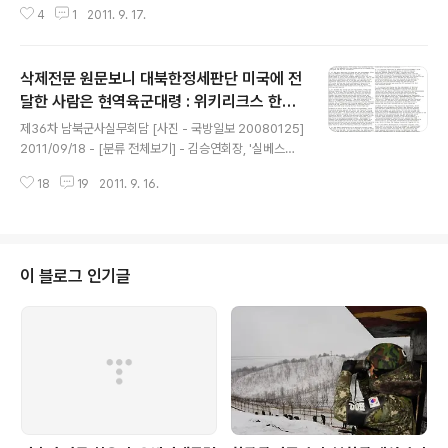
4
1
2011. 9. 17.
0124.html?news_Head3 2011/09/16 - [분류 전체
보기] - 삼성전자 정용진 주식 공개 - 어제 정정보고 [파일]
2011/09/16 - [분류 전체보기] - 노무현 비공개만찬 발언
삭제전문 원문보니 대북한정세판단 미국에 전
록 유출자는? - 4개사 참석했지만 전문엔 3개사만 언급
[원문] 2011/09/15 - [위키리크스] - 위키리크스전문중
달한 사람은 현역육군대령 : 위키리크스 한국
글 내용
KBS 기자면담 전문 원문 2건 2011/09/14 - [위키리크
전문
제36차 남북군사실무회담 [사진 - 국방일보 20080125]
스] - 손학규,'김승규, 일심회간첩단 수사로 밀려나'-'이재
2011/09/18 - [분류 전체보기] - 김승연회장, '실베스터
정은 통일문제 문외한': 위키리크스 한국전문 2011/09/..
스탤론 별장' 케이만군도에 법인설립해 소유 2011/09/19
18
19
2011. 9. 16.
- [분류 전체보기] - 김승연회장, '람보별장' 불법매입 유죄
선고받고도 2000년까지 보유 2011/09/18 - [위키리크
스] - 미, 통일부 국장 2명 각각 별도접촉 남북적십자회담
설명들어 : 위키리크스 한국전문 2011/09/19 - [분류 전
체보기] - YS 손자, 연세대 국위선양자전형 수시합격 - 연
이 블로그 인기글
대 정외과설 2011/09/20 - [분류 전체보기] - 헉!! '이학
수빌딩' L&B타워 주인은 1990년 설립된 다성양행 - 21
년전부터 몰래 오퍼상'부업'? 지난해 11월말 첫 공개당시
정보원을 삭제한 위..