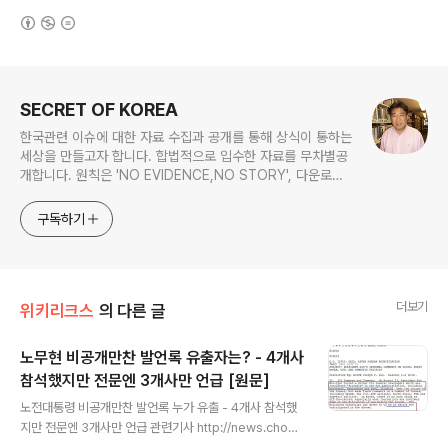
(새창열림)
로그 정보
SECRET OF KOREA
한국관련 이슈에 대한 자료 수집과 공개를 통해 상식이 통하는
세상을 만들고자 합니다. 합법적으로 입수한 자료를 무차별공
개합니다. 원칙은 'NO EVIDENCE,NO STORY', 다운로드
www.docstoc.com/profile/cyan67 , 이메일
jesim56@gmail.com, 안보일때는 구글리더나 RSS로!!
구독하기
더보기
위키리크스
의 다른 글
노무현 비공개만찬 발언록 유출자는? - 4개사
참석했지만 전문엔 3개사만 언급 [원문]
글 내용
노전대통령 비공개만찬 발언록 누가 유출 - 4개사 참석했
지만 전문엔 3개사만 언급 관련기사 http://news.chosu
n.com/site/data/html_dir/2011/09/17/201109170