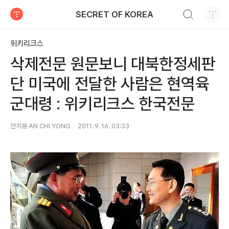
검색하기
SECRET OF KOREA
티스토리
위키리크스
삭제전문 원문보니 대북한정세판
단 미국에 전달한 사람은 현역육
군대령 : 위키리크스 한국전문
안치용 AN CHI YONG
2011. 9. 16. 03:33