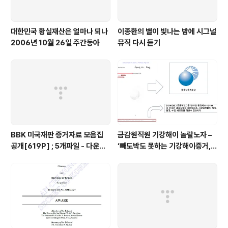
대한민국 황실재산은 얼마나 되나
이종환의 별이 빛나는 밤에 시그널
2006년 10월 26일 주간동아
뮤직 다시 듣기
BBK 미국재판 증거자료 모음집
금감원직원 기강해이 놀랄노자 –
공개[619P] ; 5개파일 - 다운로
‘빼도박도 못하는 기강해이증거,
드가능
엉뚱하게도 미 연방법원서 들통 –
가상화폐사기 연방 법원 소송장 보
니 금감원 컴퓨터서 출력 – 개인 소
송장에 ‘금감..