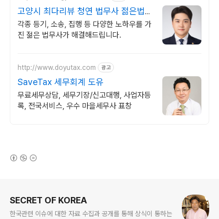
고양시 최다리뷰 청연 법무사 젊은법무
사 1:1 맞춤 해결
각종 등기, 소송, 집행 등 다양한 노하우를 가
진 젊은 법무사가 해결해드립니다.
http://www.doyutax.com
광고
SaveTax 세무회계 도유
무료세무상담, 세무기장/신고대행, 사업자등
록, 전국서비스, 우수 마을세무사 표창
(새창열림)
로그 정보
SECRET OF KOREA
한국관련 이슈에 대한 자료 수집과 공개를 통해 상식이 통하는