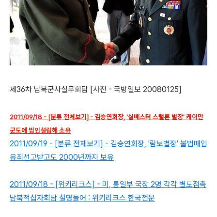
제36차 남북군사실무회담 [사진 - 국방일보 20080125]
2011/09/18 - [분류 전체보기] - 김승연회장, '실베스터 스탤론 별장' 케이만
군도에 법인설립해 소유
2011/09/19 - [분류 전체보기] - 김승연회장, '람보별장' 불법매입
유죄선고받고도 2000년까지 보유
2011/09/18 - [위키리크스] - 미, 통일부 국장 2명 각각 별도접촉
남북적십자회담 설명들어 : 위키리크스 한국전문