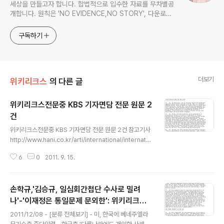
세상을 만들고자 합니다. 합법적으로 입수한 자료를 무차별공
개합니다. 원칙은 'NO EVIDENCE,NO STORY', 다운로드
www.docstoc.com/profile/cyan67 , 이메일
jesim56@gmail.com, 안보일때는 구글리더나 RSS로!!
구독하기
더보기
위키리크스
의 다른 글
위키리크스전문중 KBS 기자면담 전문 원문 2
건
글 내용
위키리크스전문중 KBS 기자면담 전문 원문 2건 참고기사
http://www.hani.co.kr/arti/international/internatio
nal_general/496078.html
6
0
2011. 9. 15.
손학규,'김승규, 일심회간첩단 수사로 밀려
나'-'이재정은 통일문제 문외한': 위키리크스
글 내용
한국전문
2011/12/08 - [분류 전체보기] - 미, 한국에 베네주엘라