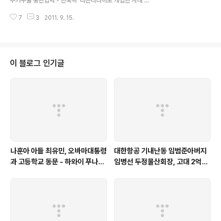
무기수출 중단압력 - 한국측 '다른나라에도 개입한 사례 있
나' 질문 : 위키리크스 한국전문 2011/12/08 - [분류 전체
7
3
2011. 9. 15.
보기] - 허중일 누구게? - 현재 홍콩서 펀드운영 확인 : 미
증권거래위원회 서류 2011/12/06 - [분류 전체보기] - 미
사일시험발사일정 꼬박꼬박 미국통보 - 김성용 현대사가
당시 주무 : 위키리크스 한국전문 2011/09/14 - [분류 전
체보기] - 인터넷쓰나미-KBS 미주 비디오판매수입 3년만
이 블로그 인기글
에 반토막 : 미 법무부제출 보고서 2011/09/14 - [분류 전
체보기] - 항공관제센터 1시간 장애-다행히 큰 혼란없어 :
인천-김포-제주공항 실제 이륙현황 2011/09/14 - [위키
리크스] - 손학규,'..
나훈아 아들 최유민, 오바마대통령
대한항공 기내난동 임범준아버지
과 고등학교 동문 - 하와이 푸나호
임병선 두정물산회장, 고대 2억기
우사립학교 동문
탁