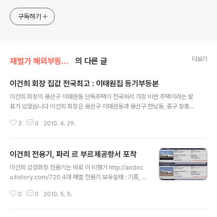
www.docstoc.com/profile/cyan67 , 이메일
jesim56@gmail.com, 안보일때는 구글리더나 RSS로!!
구독하기
더보기
재벌가 해외부동산/삼성
의 다른 글
이건희 회장 집값 전국최고 : 이태원집 등기부등본
글 내용
이건희 회장의 용산구 이태원동 단독주택이 전국에서 가장 비싼 주택이라는 발
표가 있었습니다 이건희 회장은 용산구 이태원동과 용산구 한남동, 중구 장충
동, 서초구 서초동 등지에 자신명의의 주택을 가지고 있으며 이중 이태원동 주
3
0
2010. 4. 29.
택이 전국 최고의 공시지가를 기록했다고 합니다 이 주택은 철골철근 콘크리트
구조로 대지면적 2143제곱미터에 건물연면적이 2138제곱미터라고 합니다
이태원동에 이건희 회장의 집이 여러채인 모양입니다 서초 트라움하우스와 매
이건희 전용기, 파리 르 부르제공항서 포착
도한 아이파크 등기부등본에 기재된 이건희 회장의 이태원집주소에 따른 이태
글 내용
원 집은 건물연면적은 3410 제곱미터여서 공시지가 최고의 집과는 조금 다릅
이건희 삼성회장 전용기는 바로 이 비행기 http://andoc
니다 이집이 연면적이 공시지가 최고집보다 약 1,5배 이상 큽니다 [아래 등기부
u.tistory.com/720 4대 재벌 전용기 보유실태 : 기종, 제
등본 참조] 이건희 회장이 자신이 집주소로 기록..
작일자, 도입일자, 사진등 http://andocu.tistory.com/
0
0
2010. 5. 5.
790 이게 바로 문선명 전용기 GLOBAL EXPRESS - 타
임스항공명의 등록 http://andocu.tistory.com/924 미
국방장관 전용기내 '은빛 총탄' 도대체 뭐냐 http://andoc