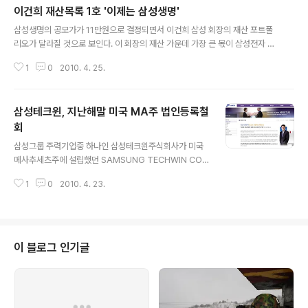
이건희 재산목록 1호 '이제는 삼성생명'
u.tistory.com/1322 [양상훈칼럼]대통령 인사 이렇게
글 내용
잘못할 수 있나-반성없으니 계속될 것 - 백%동감 http://a
삼성생명의 공모가가 11만원으로 결정되면서 이건희 삼성 회장의 재산 포트폴
ndocu.tistory.com/3396 이건희 삼성회장의 전용기로
리오가 달라질 것으로 보인다. 이 회장의 재산 가운데 가장 큰 몫이 삼성전자 주
알려진 HL 7759 , 보잉 737기가 지난달 17일 프랑스 파
식에서 삼성생명 주식으로 바뀌게 됐기 때문이다. 원본출처 조선일보 http://ne
리의 르 부르제공항[PARIS LE ..
1
0
2010. 4. 25.
ws.chosun.com/site/data/html_dir/2010/04/25/2010042500167.h
tml?Dep1=news&Dep2=headline1&Dep3=h1_06 25일 금융감독원에
제출된 삼성생명의 2009 회계연도 3분기 보고서(작년 말 기준)에 따르면 이
삼성테크윈, 지난해말 미국 MA주 법인등록철
회장은 415만1천918주(20.76%)를 보유한 이 회사의 1대 주주다. 이들 주식
은 액면분할을 거쳐 지금은 4천151만9천180주로 늘어난 상태다. 공모가(11만
회
글 내용
원)를 고려하면 이 회장이 보유한 삼성..
삼성그룹 주력기업중 하나인 삼성테크윈주식회사가 미국
메사추세츠주에 설립했던 SAMSUNG TECHWIN CO L
TD 의 법인등록을 지난해 11월 자진철회한 것으로 확인됐
1
0
2010. 4. 23.
습니다 메사추세츠주 국무부에 따르면 오창석 삼성테크윈
주식회사 대표이사는 지난해 11월 9일 SAMSUNG TEC
HWIN CO LTD [이하 삼성 테크윈]의 PRESIDENT 자격
으로 법인철회서[CERTIFICATE OF WITHDRAWL]를
제출,승인됐습니다. 삼성테크윈 2009 Certificate of W
이 블로그 인기글
ithdrawal 2페이지의 이 철회서에는 삼성테크윈은 1977
년 8월 1일 한국에 설립된 삼성테크윈은 올해 1월 1일자로
메사추세츠주 법인등록을 철회하며 앞으로 메사추세츠주
내에서 상행위를 하지 않을 것이라고 기재돼 있습니다 메