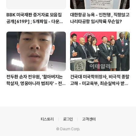
BBK 미국재판 증거자료 모음집
대한항공 뉴욕 - 인천행 , 직항않고
공개[619P] ; 5개파일 - 다운로
나리타공항 임시착륙 무슨일?
드가능
전두환 손자 전우원, '할아버지는
건국대 미국학위장사, 비극적 종말
학살자, 영웅아니라 범죄자' - 전재
고해 - 미교육부, 최순실박사 받은
용박상아아들 전우원
PSU 인증취소
의안내
티스토리
로그인
고객센터
© Daum Corp.