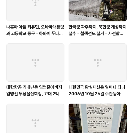
사추세..
나훈아 아들 최유민, 오바마대통령
한국군 파주까지, 북한군 개성까지
과 고등학교 동문 - 하와이 푸나호
철수 - 철책선도 철거 - 사전합의
우사립학교 동문
설 주요내용
대한항공 기내난동 임범준아버지
대한민국 황실재산은 얼마나 되나
임병선 두정물산회장, 고대 2억기
2006년 10월 26일 주간동아
탁