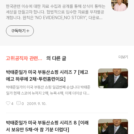
한국관련 이슈에 대한 자료 수집과 공개를 통해 상식이 통하는
세상을 만들고자 합니다. 합법적으로 입수한 자료를 무차별공
개합니다. 원칙은 'NO EVIDENCE,NO STORY', 다운로드
www.docstoc.com/profile/cyan67 , 이메일
jesim56@gmail.com, 안보일때는 구글리더나 RSS로!!
구독하기
더보기
고위공직자 관련서류/박태준 전 포철회장
의 다른 글
박태준일가 미국 부동산쇼핑 시리즈 7 [에고
에고 하루에 2채-투런홈런이요]
글 내용
박태준일가의 미국 부동산 쇼핑 일곱번째 순섭니다 박태준
일가 현재 스코어 뉴저지 2채, 뉴욕 4채, 이제 더이상 다른
곳은 안 돌아보고 무조건 뉴욕 맨해튼 무조건 GO합니다
4
0
2009. 9. 10.
이분들 특성이 한번 작다 싶으면 꼭 일을 냅니다 뭔가를 보
여준다는 거죠 지난해 2008년 3개월 간격으로 4백20만
달러와 64만달러짜리를 구입했던 박태준일가는 이제는 여
박태준일가 미국 부동산쇼핑 시리즈 8 [이래
러차례 나누어 사는 것도 귀챦아 졌나 봅니다 올해 새해벽
두 그러니까 2009년하고 시무식 시작하자 마자 1월 5일
서 보유만 5채-아 참 기분 더럽다]
글 내용