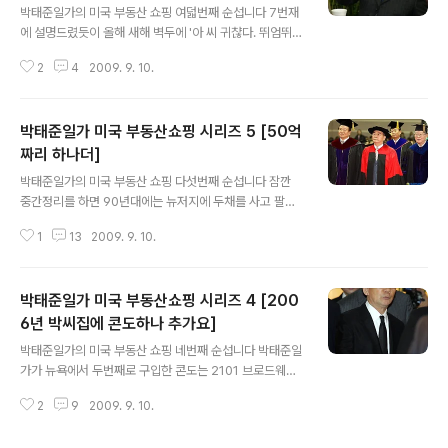
1타 2피, 2채를 동시에 구입, 투런홈런을 날립니다 자 7번
박태준일가의 미국 부동산 쇼핑 여덟번째 순섭니다 7번재
재 부동산은 2250 브로드웨이 역시 뉴욕 맨해튼 이고요 1
에 설명드렸듯이 올해 새해 벽두에 '아 씨 귀챦다. 뛰엄뛰엄
1D 호입니다 가격은 백35만달러, 역시 백만달러 넘어서
사는 것도 힘들다 한방에 끝냈뿌라' 이래서 1월5일 한날 한
호화세 맨션택스 구입가 1% 더 냈습니다 NYC YOOAHP
2
4
2009. 9. 10.
시에 그냥 두채를 사버립니다 뒤도 안돌아보고 역시 뉴욕
ARK 1228 BUY..
맨해튼 2109 브로드웨이 호수는 8-87 호입니다 2009
년 1월 5일 58만달러에 사들였습니다 이래서 박씨 아저씨
박태준일가 미국 부동산쇼핑 시리즈 5 [50억
는 집 8채 사서 3채 팔고 아직도 5채나 남았다 이런 사연
입니다 여러분 혹시 공통점 하나 못 느끼셨나요 김병국 전
짜리 하나더]
글 내용
청와대 수석이 한 콘도내에 4채를 구입해서 보스턴 인촌타
박태준일가의 미국 부동산 쇼핑 다섯번째 순섭니다 잠깐
운을 만들었듯 박씨 아저씨 일가도 같은 콘도를 집중 구입
중간정리를 하면 90년대에는 뉴저지에 두채를 사고 팔고
했습니다 암캐도 포철 타운 만들라 카는 갑다 4번째 60만
2003년 부터는 전세계 부동산시장의 핵, 맨해튼에 집중하
달러짜리와 5번째 4백20만달러짜리 그리고 8번재 58만
1
13
2009. 9. 10.
게 됩니다 이미 맨해튼에 2채를 사들였고 4번째 쇼핑백은
달러짜리 다 같은 콘도단지입..
예상보다 작아서 조금 실망스러웠습니다 그러나 역시 이사
람들은 큰 손 이었습니다 박태준일가는 와신상담하던 끝에
박태준일가 미국 부동산쇼핑 시리즈 4 [200
2008년 홈런을 칩니다 2008년 5월 15일 네번째 부동산
과 동일한 콘도입니다 2101 브로드웨이 바로 이콘도의 5-
6년 박씨집에 콘도하나 추가요]
글 내용
109 호를 매입합니다 매입가격은 무려 4백20만달러, 우
박태준일가의 미국 부동산 쇼핑 네번째 순섭니다 박태준일
수리떼고 환율 1200원만 계산해도 시원하게 50억원 입이
가가 뉴욕에서 두번째로 구입한 콘도는 2101 브로드웨이
딱 벌어집니다 NYC YOOAHPARK 11651483 BUY D
에 있는 콘도의 9-012 호입니다 박태준일가는 2006녀 8
EED - 이 콘도는 2천6백25스퀘어피트로 그리 크지 않지
2
9
2009. 9. 10.
월 8일 이 콘도를 60만달러에 구입해 현재 보유중입니다
만 역시 요지인지라 ..
NYC YOOAHPARK 1165 BUY DEED - 그러니까 200