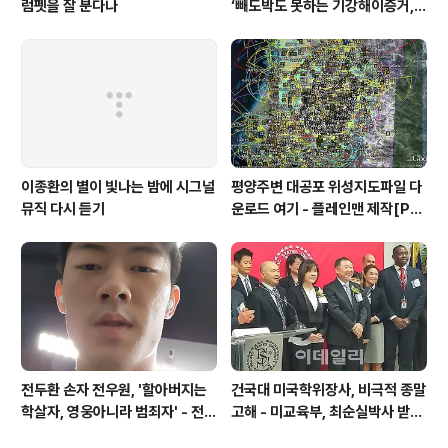
럼펫을 잘 분다나
‘빼도박도 못하는 기강해이증거,
엉뚱하게도 미 연방법원서 들통 –
가상화폐사기 연방 법원 소송장 보
니 금감원 컴퓨터서 출력 – 개인 소
송장에 ‘금감..
이종환의 별이 빛나는 밤에 시그널
평양주변 대공포 위성지도파일 다
뮤직 다시 듣기
운로드 여기 - 플레인맨 제작[PL
ANEMAN]
전두환 손자 전우원, '할아버지는
건국대 미국학위장사, 비극적 종말
학살자, 영웅아니라 범죄자' - 전재
고해 - 미교육부, 최순실박사 받은
용박상아아들 전우원
PSU 인증취소