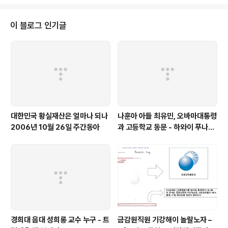
6년 이시기에는 앞서 구입한 3백20만달러 부동산과 이집
을 동시에 소유하는 셈입니다 세번째 부동산을 3백20만달
러에 사서 6백25만달러에 판 것과 비교하면 60만달러니
이 블로그 인기글
까 코끼리 비스킷이지요 많이 실망하고 시시해 하실 겁니
다 저도 그랬으니까요 그러나 --- 이분들이 어디 우리를 실
망시키실 분입니까 앞으로 다섯번째도 있고 여섯번째도 있
고 죽 있습니다 걱정마십시요 다섯번재부터는 다시 다이
[?]가 엄청 세집니다 현재 나온..
대한민국 황실재산은 얼마나 되나
나훈아 아들 최유민, 오바마대통령
2006년 10월 26일 주간동아
과 고등학교 동문 - 하와이 푸나호
우사립학교 동문
경희대 음대 성희롱 교수 누구 - 트
금감원직원 기강해이 놀랄노자 –