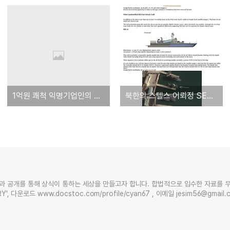
1억원 쾌척 익명기업인의 편지 - '천안함 영웅'에 가슴 뭉클
북한의 스텔스 어뢰정 SES :플레인맨 '북한 스텔스 기술 이미 보유'
과 공개를 통해 상식이 통하는 세상을 만들고자 합니다. 합법적으로 입수한 자료를 
Y', 다운로드 www.docstoc.com/profile/cyan67 , 이메일 jesim56@gmai