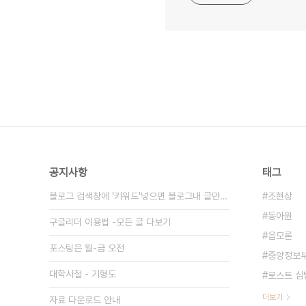
공지사항
태그
블로그 검색창에 '키워드'넣으면 블로그내 글만 검색
조현상
동아원
구글리더 이용법 -모든 글 다보기
음모론
포스팅은 월-금 오전
중앙정보
대학시절 - 기형도
로스트 심
더보기
자료 다운로드 안내