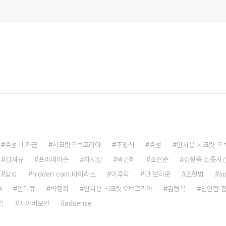
효성 비자금
시크릿오브코리아
조양래
효성
안치용 시크릿 오
김재규
프리메이슨
차지철
박근혜
조현준
김형욱 실종사
삼성
hidden cam.바이러스
이후락
댄 브라운
조현범
s
부
안다큐
박정희
안치용 시크릿오브코리아
김형욱
천안함 
벌
사이버보안
adsense