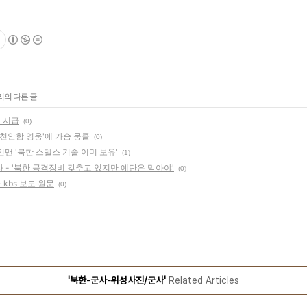
리의 다른 글
 시급
(0)
'천안함 영웅'에 가슴 뭉클
(0)
인맨 '북한 스텔스 기술 이미 보유'
(1)
 - '북한 공격장비 갖추고 있지만 예단은 막아야'
(0)
 kbs 보도 원문
(0)
'북한-군사-위성사진/군사'
Related Articles