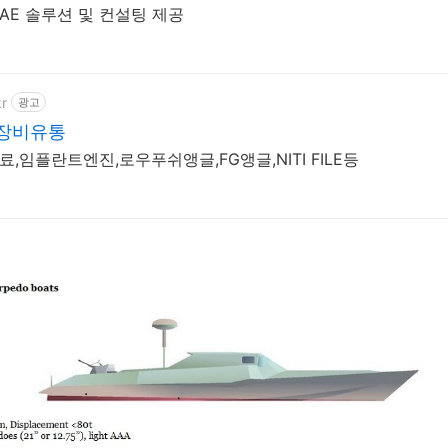
CAE 솔루션 및 컨설팅 제공
kr
광고
장비유통
임플란트엔진,로우푸쉬앵글,FG앵글,NITI FILE등