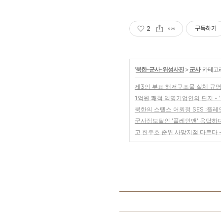
2
구독하기
'
북한-군사-위성사진
>
군사
' 카테고
제3의 부표 해저구조물 실체 규명
1억원 쾌척 익명기업인의 편지 - 
북한의 스텔스 어뢰정 SES :플레
군사정보달인 '플레인맨' 응답하다
고 한주호 준위 사망지점 다르다 -