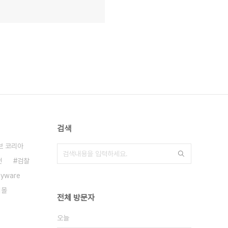
검색
브 코리아
건
검찰
pyware
침몰
전체 방문자
오늘