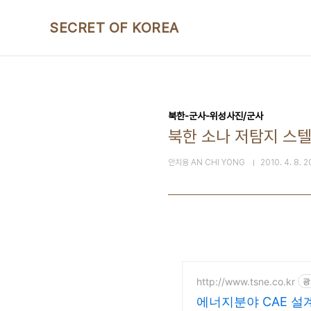
본문 바로가기
SECRET OF KOREA
북한-군사-위성사진/군사
북한 소나 저탐지 스텔스 
안치용 AN CHI YONG
2010. 4. 8. 2
http://www.tsne.co.kr
광
에너지분야 CAE 