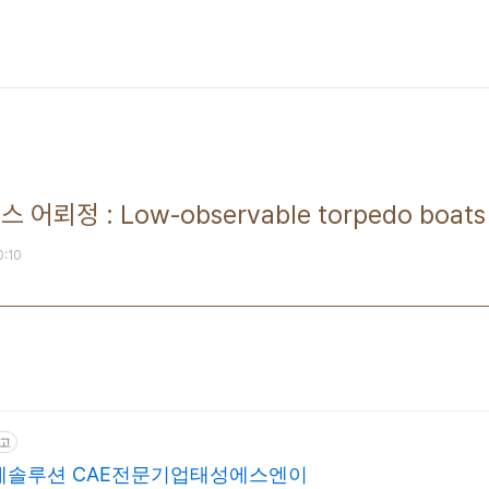
어뢰정 : Low-observable torpedo boat
0:10
고
설계솔루션 CAE전문기업태성에스엔이