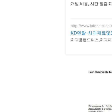
개발 비용, 시간 절감 
http://www.kddental.co.
KD덴탈-치과재료및
치과용핸드피스,치과재료,