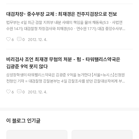
T보도,'걸프사 1970년 3백만달러도 UBS에 송금':박근혜
가 조회하면 당장 확인가능 2012/12/04 - [분류 전체보
대검차장- 중수부장 교체 : 최재경은 전주지검장으로 전보
기] - 최재경, '11년전 삼성엔지니어링사옥서 약국시작 맞
글 내용
다' 시인 2012/12/05 - [분류 전체보기] - 삼성장학생 최
법무부는 4일 최근 검찰 지휘부 내분 사태의 책임을 물어 채동욱(53ㆍ사법연
재경, 삼성채권수사하며 이학수등 모두 불기소-그때는 몰
수원 14기) 대검찰청 차장검사와 최재경(50ㆍ연수원 17기) 대검 중앙수사부
랐는데 약국이 있었네 최재경 전 대검중수부장의 부인 황
장을 교체했다. 대검 차장으로는 김진태(60ㆍ연수원 14기) 서울고검장이, 대검
경희씨는 지난 2002년 삼성엔지니어링사옥 준공때부터
6
0
2012. 12. 4.
중수부장에는 김경수(52ㆍ연수원 17기) 전주지검장이 각각 전보 발령됐다. 원
점포를 임대, 약국을 운영했으며 이때 최 전부장은 ..
본출처 http://news.chosun.com/site/data/html_dir/2012/12/04/201
2120402074.html?news_Head1 김진태 신임 대검 차장은 검찰총장 직무
비리검사 조언 최재경 무혐의 처분 - 펌 - 타워팰리스약국은
대행을 맡아 조직을 추스르는 한편 임박한 대선 관리를 지휘하게 된다. 채동욱
차장은 서울고검장으로, 최재경 중수부장은 전주지검장으로 각각 자리를 옮긴
김광준 9억 못지 않다
글 내용
다. 최 중수부장은 이날 감찰결과 발표 직후 도의적 책임을 지..
삼성장학생의 타워팰리스약국은 김광준 9억을 능가한다 【서울=뉴시스】신정원
천정인 기자 = 대검찰청 감찰본부는 4일 감찰조사를 받던 감찰대상자에게 부적
절한 문자메시지를 보낸 최재경(50·사법연수원17기) 대검 중앙수사부장에 대
6
0
2012. 12. 4.
한 비위 혐의에 대해 무혐의 처분했다. 원본출처 http://www.newsis.com/a
r_detail/view.html?ar_id=NISX20121204_0011659325&cID=1020
1&pID=10200 이준호(49·16기) 대검 감찰본부장은 이날 최 중수부장이 김
광준(51· 20기) 서울고검 검사(부장급)에게 문자메시지를 통해 언론대응 방안
에 조언하는 등 품위손상 비위를 저지른 사안과 관련해 "오늘 감찰위원회 심의
이 블로그 인기글
결과 징계 혐의를 인정할 수 없어 사건을 무혐의 종결했다"고..