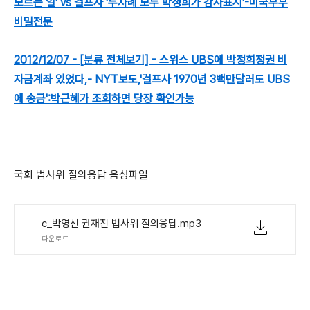
모르는 일' vs 걸프사 '두차례 모두 박정희가 감사표시'-미국무부
비밀전문
2012/12/07 - [분류 전체보기] - 스위스 UBS에 박정희정권 비
자금계좌 있었다,- NYT보도,'걸프사 1970년 3백만달러도 UBS
에 송금':박근혜가 조회하면 당장 확인가능
국회 법사위 질의응답 음성파일
c_박영선 권재진 법사위 질의응답.mp3
다운로드