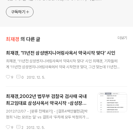
www.docstoc.com/profile/cyan67 , 이메일
jesim56@gmail.com, 안보일때는 구글리더나 RSS로!!
구독하기
더보기
최재경
의 다른 글
최재경, '11년전 삼성엔지니어링사옥서 약국시작 맞다' 시인
글 내용
최재경, '11년전 삼성엔지니어링사옥서 약국시작 맞다' 시인 최재경, 기자들에
게 '11년전 삼성엔지니어링사옥에서 약국 시작한것 맞다, 그건 맞는데 11년전인
데 지금 기사거리 되겠느냐, 넘어가자' 2012/12/04 - [분류 전체보기] - 최재
9
0
2012. 12. 5.
경,2002년 법무부 검찰국 검사때 국내최고임대료 삼성사옥서 약국시작 -삼성
장핵생의 생얼굴? 2012/12/02 - [분류 전체보기] - 최재경 중수부장 이럴수
가.,알고보니 삼성장학생?-부인이 타워팰리스 맞은편 삼성빌딩서 노른자위 약
최재경,2002년 법무부 검찰국 검사때 국내
국임대운영
최고임대료 삼성사옥서 약국시작 -삼성장학
글 내용
생의 생얼굴?
2012/12/07 - [분류 전체보기] - [걸프4백만불헌금]박
정희 '나는 모르는 일' vs 걸프사 '두차례 모두 박정희가 감
사표시'-미국무부 비밀전문 2012/12/07 - [분류 전체보
9
2
2012. 12. 5.
기] - 스위스 UBS에 박정희정권 비자금계좌 있었다,- NY