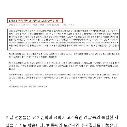
이날 언론들은 '정치권력과 금력에 고개숙인 검찰'등의 통렬한 사
설을 싣기도 했습니다. '반쪽짜리 도청사건 수사결과를 내놓은데