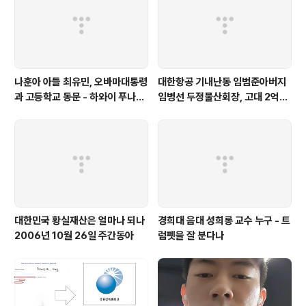
나훈아 아들 최유민, 오바마대통령
대한항공 기내난동 임범준아버지
과 고등학교 동문 - 하와이 푸나호
임병선 두정물산회장, 고대 2억기
우사립학교 동문
탁
대한민국 황실재산은 얼마나 되나
경희대 음대 성희롱 교수 누구 - 트
2006년 10월 26일 주간동아
럼펫을 잘 분다나