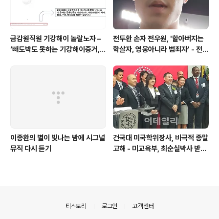
금감원직원 기강해이 놀랄노자 –
전두환 손자 전우원, '할아버지는
‘빼도박도 못하는 기강해이증거,
학살자, 영웅아니라 범죄자' - 전재
엉뚱하게도 미 연방법원서 들통 –
용박상아아들 전우원
가상화폐사기 연방 법원 소송장 보
니 금감원 컴퓨터서 출력 – 개인 소
송장에 ‘금감..
이종환의 별이 빛나는 밤에 시그널
건국대 미국학위장사, 비극적 종말
뮤직 다시 듣기
고해 - 미교육부, 최순실박사 받은
PSU 인증취소
의안내
티스토리
로그인
고객센터