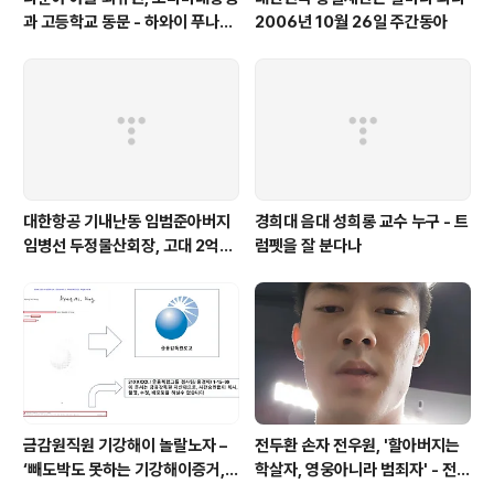
과 고등학교 동문 - 하와이 푸나호
2006년 10월 26일 주간동아
우사립학교 동문
대한항공 기내난동 임범준아버지
경희대 음대 성희롱 교수 누구 - 트
임병선 두정물산회장, 고대 2억기
럼펫을 잘 분다나
탁
금감원직원 기강해이 놀랄노자 –
전두환 손자 전우원, '할아버지는
‘빼도박도 못하는 기강해이증거,
학살자, 영웅아니라 범죄자' - 전재