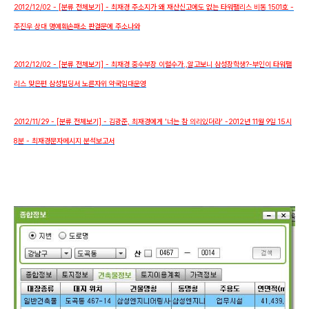
2012/12/02 - [분류 전체보기] - 최재경 주소지가 왜 재산신고에도 없는 타워팰리스 비동 1501호 -
주진우 상대 명예훼손패소 판결문에 주소나와
2012/12/02 - [분류 전체보기] - 최재경 중수부장 이럴수가.,알고보니 삼성장학생?-부인이 타워팰
리스 맞은편 삼성빌딩서 노른자위 약국임대운영
2012/11/29 - [분류 전체보기] - 김광준, 최재경에게 '너는 참 의리있더라' -2012년 11월 9일 15시
8분 - 최재경문자메시지 분석보고서