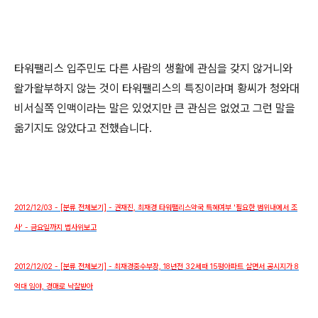
타워팰리스 입주민도 다른 사람의 생활에 관심을 갖지 않거니와
왈가왈부하지 않는 것이 타워팰리스의 특징이라며 황씨가 청와대
비서실쪽 인맥이라는 말은 있었지만 큰 관심은 없었고 그런 말을
옮기지도 않았다고 전했습니다.
2012/12/03 - [분류 전체보기] - 권재진, 최재경 타워팰리스약국 특혜여부 '필요한 범위내에서 조
사' - 금요일까지 법사위보고
2012/12/02 - [분류 전체보기] - 최재경중수부장, 18년전 32세때 15평아파트 살면서 공시지가 8
억대 임야, 경매로 낙찰받아