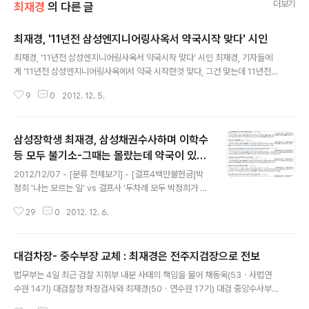
더보기
최재경
의 다른 글
최재경, '11년전 삼성엔지니어링사옥서 약국시작 맞다' 시인
글 내용
최재경, '11년전 삼성엔지니어링사옥서 약국시작 맞다' 시인 최재경, 기자들에
게 '11년전 삼성엔지니어링사옥에서 약국 시작한것 맞다, 그건 맞는데 11년전인
데 지금 기사거리 되겠느냐, 넘어가자' 2012/12/04 - [분류 전체보기] - 최재
9
0
2012. 12. 5.
경,2002년 법무부 검찰국 검사때 국내최고임대료 삼성사옥서 약국시작 -삼성
장핵생의 생얼굴? 2012/12/02 - [분류 전체보기] - 최재경 중수부장 이럴수
가.,알고보니 삼성장학생?-부인이 타워팰리스 맞은편 삼성빌딩서 노른자위 약
삼성장학생 최재경, 삼성채권수사하며 이학수
국임대운영
등 모두 불기소-그때는 몰랐는데 약국이 있었
글 내용
네
2012/12/07 - [분류 전체보기] - [걸프4백만불헌금]박
정희 '나는 모르는 일' vs 걸프사 '두차례 모두 박정희가 감
사표시'-미국무부 비밀전문 2012/12/07 - [분류 전체보
29
0
2012. 12. 6.
기] - 스위스 UBS에 박정희정권 비자금계좌 있었다,- NY
T보도,'걸프사 1970년 3백만달러도 UBS에 송금':박근혜
가 조회하면 당장 확인가능 국회 법사위 질의응답 음성파
대검차장- 중수부장 교체 : 최재경은 전주지검장으로 전보
일 최재경 전주지검장이 2005년 삼성채권수사를 담당하
글 내용
면서 이학수, 김인주등 삼성핵심인사를 모두 불기소해 '면
법무부는 4일 최근 검찰 지휘부 내분 사태의 책임을 물어 채동욱(53ㆍ사법연
죄부 전문검찰'이라는 언론의 평가를 받았으며 수사결과발
수원 14기) 대검찰청 차장검사와 최재경(50ㆍ연수원 17기) 대검 중앙수사부
표당시 검찰은 '삼성에 공이 많으니 그냥 넘어가자'고 말했
장을 교체했다. 대검 차장으로는 김진태(60ㆍ연수원 14기) 서울고검장이, 대검