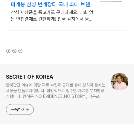
미개봉 삼성 번개장터 국내 최대 브랜
드 중고거래
삼성 새상품을 중고가로 구매하세요. 대화 없
는 안전결제로 간편하게! 전국 각지에서 올라
오는 전국구 최다 상품 매일 10만 개 이상의
신규 상품 업로드
(새창열림)
로그 정보
SECRET OF KOREA
한국관련 이슈에 대한 자료 수집과 공개를 통해 상식이 통하는
세상을 만들고자 합니다. 합법적으로 입수한 자료를 무차별공
개합니다. 원칙은 'NO EVIDENCE,NO STORY', 다운로드
www.docstoc.com/profile/cyan67 , 이메일
jesim56@gmail.com, 안보일때는 구글리더나 RSS로!!
구독하기