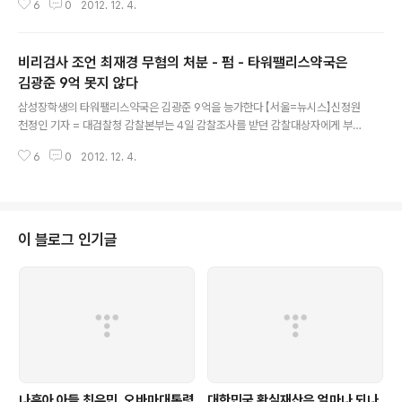
던 것으로 드러났습니다. 당시 모든 언론이 '면죄부 수사',
6
0
2012. 12. 4.
중수부장에는 김경수(52ㆍ연수원 17기) 전주지검장이 각각 전보 발령됐다. 원
'봐주기 수사', '짜맞추기 수사', '면죄부전문검찰' 이라고 의
본출처 http://news.chosun.com/site/data/html_dir/2012/12/04/201
혹..
2120402074.html?news_Head1 김진태 신임 대검 차장은 검찰총장 직무
비리검사 조언 최재경 무혐의 처분 - 펌 - 타워팰리스약국은
대행을 맡아 조직을 추스르는 한편 임박한 대선 관리를 지휘하게 된다. 채동욱
차장은 서울고검장으로, 최재경 중수부장은 전주지검장으로 각각 자리를 옮긴
김광준 9억 못지 않다
글 내용
다. 최 중수부장은 이날 감찰결과 발표 직후 도의적 책임을 지..
삼성장학생의 타워팰리스약국은 김광준 9억을 능가한다 【서울=뉴시스】신정원
천정인 기자 = 대검찰청 감찰본부는 4일 감찰조사를 받던 감찰대상자에게 부적
절한 문자메시지를 보낸 최재경(50·사법연수원17기) 대검 중앙수사부장에 대
6
0
2012. 12. 4.
한 비위 혐의에 대해 무혐의 처분했다. 원본출처 http://www.newsis.com/a
r_detail/view.html?ar_id=NISX20121204_0011659325&cID=1020
1&pID=10200 이준호(49·16기) 대검 감찰본부장은 이날 최 중수부장이 김
광준(51· 20기) 서울고검 검사(부장급)에게 문자메시지를 통해 언론대응 방안
에 조언하는 등 품위손상 비위를 저지른 사안과 관련해 "오늘 감찰위원회 심의
이 블로그 인기글
결과 징계 혐의를 인정할 수 없어 사건을 무혐의 종결했다"고..
나훈아 아들 최유민, 오바마대통령
대한민국 황실재산은 얼마나 되나