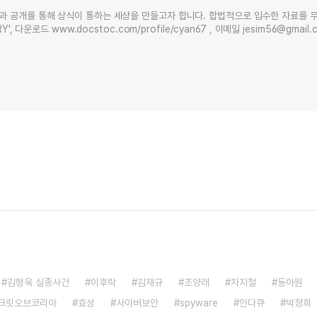
과 공개를 통해 상식이 통하는 세상을 만들고자 합니다. 합법적으로 입수한 자료를 
Y', 다운로드 www.docstoc.com/profile/cyan67 , 이메일 jesim56@gmai
김형욱 실종사건
이후락
김재규
조양래
차지철
동아원
시크릿오브코리아
효성
사이버보안
spyware
안다큐
박정희