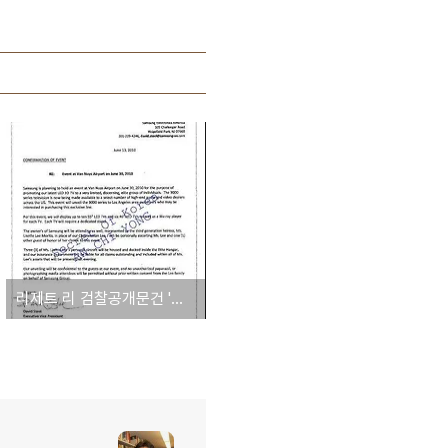
리제트 리 검찰공개문건 '삼성가 3세 V 위조' 공방 - [일부 수정]