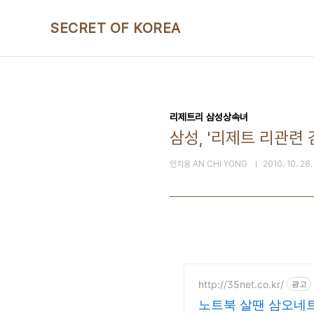
본문 바로가기
SECRET OF KOREA
리제트리 삼성상속녀
삼성, '리제트 리관련
안치용 AN CHI YONG
2010. 10. 28.
http://35net.co.kr/
광고
노트북 살땐 삼오네