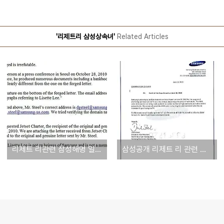
'리제트리 삼성상속녀'
Related Articles
리제트 리관련 삼성해명 일부 거짓판명, 원본은 공항당국이 아니라 마약나른 전세기회사에 보내졌다
삼성공개 리제트 리 관련 원본문건 직접 보고 판단하기