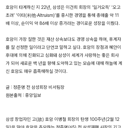
호암이 타계하신 지 22년, 삼성은 이건희 회장의 ‘일거오득’ ‘오고
초려’ ‘이타(利他·Altruism)’를 중시한 경영을 통해 총매출 약 11
배 이상, 순이익 약 86배 이상 증가라는 경이로운 성장을 이뤘다.
호암이 가장 잘한 것은 재산 상속보다도 경영 상속을 하며, 후계자
를 잘 선정한 일이라고 단연코 말하고 싶다. 호암의 장점과 혜안이
후대에 의해 진화되고 심화돼 삼성이 세계가 사랑하는 좋은 회사
가 되어 새로운 백 년을 향해 도약하고 있는 모습에 대해 하늘에 계
신 호암도 매우 흡족해하실 것이다.
글 : 정준명 전 삼성회장 비서팀장
원본출처 : 중앙일보
삼성 창업자인 고(故) 호암 이병철 회장의 탄생 100주년(2월 12
일)을 맞아 호암을 추모하는 정준명(65) 전 삼성재팬 사장의 기고