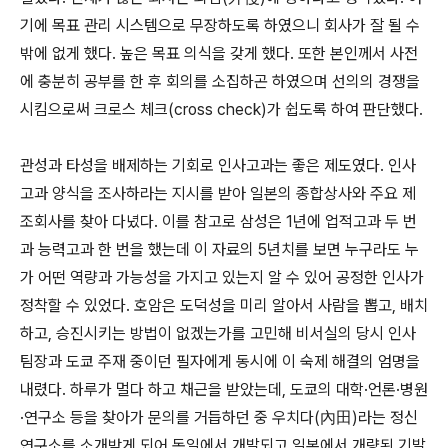
기에 목표 관리 시스템으로 무장하도록 하였으니 회사가 잘 될 수
밖에 없게 했다. 높은 목표 의식을 갖게 했다. 또한 본인께서 사전
에 충분히 공부를 한 후 회의를 소집하곤 하였으며 선의의 경쟁을
시킴으로써 크로스 체크(cross check)가 쉽도록 하여 판단했다.
관성과 타성을 배제하는 기회로 인사고과는 좋은 제도였다. 인사
고과 양식을 조사하라는 지시를 받아 일본의 종합상사와 주요 제
조회사를 찾아 다녔다. 이를 참고로 삼성은 1년에 업적고과 두 번
과 능력고과 한 번을 했는데 이 자료의 5년치를 보면 누구라도 누
가 어떤 역량과 가능성을 가지고 있는지 알 수 있어 공정한 인사가
정착할 수 있었다. 호암은 도덕성을 미리 알아서 사람을 뽑고, 배치
하고, 승진시키는 방법이 없겠는가를 고민해 비서실의 당시 인사
팀장과 도쿄 주재 중이던 필자에게 동시에 이 숙제 해결의 엄명을
내렸다. 하루가 멀다 하고 채근을 받았는데, 도쿄의 대학·언론·병원
·연구소 등을 찾아가 문의를 거듭하던 중 우치다(內田)라는 정신
연구소를 소개받게 되어 독일에서 개발되고 일본에서 개량된 기발