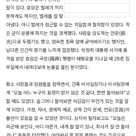
말이 있다. 호암은 벌레가 끼지
못하게도 하지만, 벌레를 잘 찾
아냈다. 아니 벌레가 접근할 수 없는 치밀함과 철저함이 있었다. 작
은 균이 온몸에 퍼지는 것을 경계했다. 사람을 압도하는 안광(眼
光)으로 두렵기도 했고, 엄숙한 침묵 앞에 굳어버리기도 했지만,
남다른 인간적 향기를 느끼게 깔끔했다. 박정희 대통령 서거에 충
격을 받은 호암은 국장(國葬) 행렬이 태평로를 지나갈 때 28층 집
무실에서 내려다보며 눈물을 흘린 분이었다.
평소 사장들과 임원들을 접하면서, 간혹 비서실장이나 비서팀장에
게 “오늘 어느 누구의 표정이 밝지 않은 것 같다, 한번 들어보라”고
할 때도 있었다. 슬그머니 들어보면 어김없이 무언가 있는 것을 알
게 되었다. 가정, 자녀, 경제적 애로, 상하 간의 문제, 언로(言路)의
불만이 있음을 알 수 있었던 것이다. 심지어 필자보고도 “오늘은
피곤해 보인다, 어디 아픈가, 내게 할 말이 있나, 회사가 잘 안 돌아
가나” 등등을 타진했다. 어려워서 할 말을 못하는 것도 직감으로