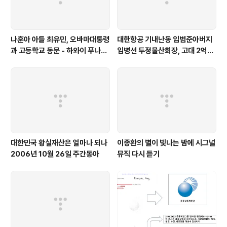
나훈아 아들 최유민, 오바마대통령
대한항공 기내난동 임범준아버지
과 고등학교 동문 - 하와이 푸나호
임병선 두정물산회장, 고대 2억기
우사립학교 동문
탁
대한민국 황실재산은 얼마나 되나
이종환의 별이 빛나는 밤에 시그널
2006년 10월 26일 주간동아
뮤직 다시 듣기