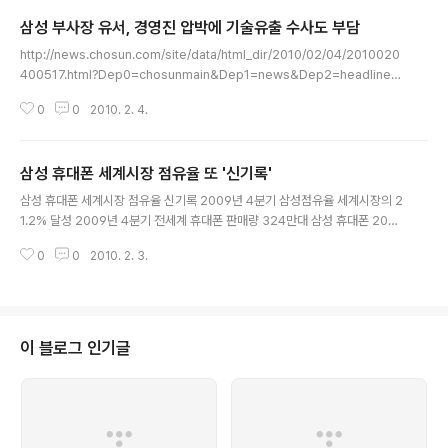
삼성 부사장 유서, 경영진 압박에 기술유출 수사도 부담
글 내용
http://news.chosun.com/site/data/html_dir/2010/02/04/2010020
400517.html?Dep0=chosunmain&Dep1=news&Dep2=headline1
&Dep3=h1_03 지난 1월 26일 오전 10시30분경 숨진 채 발견된 삼성전자
0
0
2010. 2. 4.
부사장 이모(51)씨가 자신의 생일이자 사고 전날인 25일 밤 유서를 작성해 자
택 서재에 남겼으며, 이 유서에는 ‘업무에 대한 중압감’ 외에 ‘회사 경영진에 대
한 불만’이 함께 담겨 있는 것으로 알려졌다. 이씨 주변의 한 관계자는 “‘업무 부
삼성 휴대폰 세계시장 점유율 또 '신기록'
담이 너무 과중해 감당하기 힘들다’고 했다”며 “‘(회사를) 그만두고 싶어도 그만
글 내용
둘 수가 없었다’고 했다”고 전했다. 고인은 가까운 주변에 ‘곳곳이 지뢰밭’ ‘도처
삼성 휴대폰 세계시장 점유율 신기록 2009년 4분기 삼성점유율 세계시장의 2
에 폭탄’ 등의 표현을 ..
1.2% 달성 2009년 4분기 전세계 휴대폰 판매량 324만대 삼성 휴대폰 2009
년 전체 세계시장 점유율 20.1% - 2008년대비 3.4% 신장 LG 휴대폰 2009
0
0
2010. 2. 3.
년 전체 세계시장 점유율 1.8% 신장 노키아 휴대폰 2009년 전체 세계시장 점
유율 1.7% 하락 출처 Strategy Analytics
이 블로그 인기글