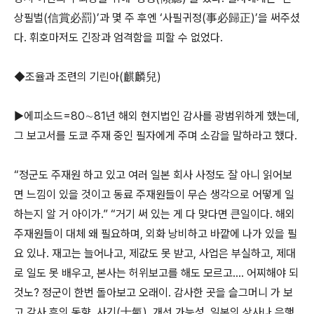
상필벌(信賞必罰)’과 몇 주 후엔 ‘사필귀정(事必歸正)’을 써주셨
다. 휘호마저도 긴장과 엄격함을 피할 수 없었다.
◆조율과 조련의 기린아(麒麟兒)
▶에피소드=80∼81년 해외 현지법인 감사를 광범위하게 했는데,
그 보고서를 도쿄 주재 중인 필자에게 주며 소감을 말하라고 했다.
“정군도 주재원 하고 있고 여러 일본 회사 사정도 잘 아니 읽어보
면 느낌이 있을 것이고 동료 주재원들이 무슨 생각으로 어떻게 일
하는지 알 거 아이가.” “거기 써 있는 게 다 맞다면 큰일이다. 해외
주재원들이 대체 왜 필요하며, 외화 낭비하고 바깥에 나가 있을 필
요 있나. 재고는 늘어나고, 제값도 못 받고, 사업은 부실하고, 제대
로 일도 못 배우고, 본사는 허위보고를 해도 모르고…. 어찌해야 되
것노? 정군이 한번 돌아보고 오래이. 감사한 곳을 슬그머니 가 보
고 감사 후의 동향, 사기(士氣), 개선 가능성, 일본의 상사나 은행