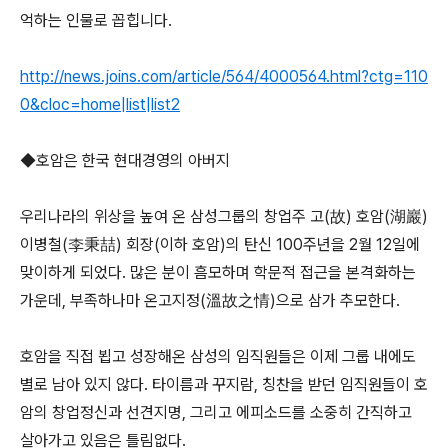
억하는 인물로 꼽힙니다.
http://news.joins.com/article/564/4000564.html?ctg=110
0&cloc=home|list|list2
◆호암은 한국 현대경영의 아버지
우리나라의 위상을 높여 온 삼성그룹의 창업주 고(故) 호암(湖巖)
이병철(李秉喆) 회장(이하 호암)의 탄신 100주년을 2월 12일에
맞이하게 되었다. 많은 분이 흠모하며 학문적 접근을 본격화하는
가운데, 부족하나마 온고지정(溫故之情)으로 삼가 추모한다.
호암을 직접 뵙고 성장해온 삼성의 임직원들은 이제 그룹 내에도
별로 남아 있지 않다. 타이름과 꾸지람, 칭찬을 받던 임직원들이 호
암의 창업정신과 선견지명, 그리고 에피소드를 소중히 간직하고
살아가고 있음은 틀림없다.