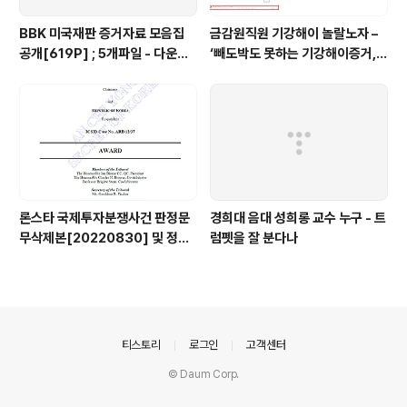
BBK 미국재판 증거자료 모음집
금감원직원 기강해이 놀랄노자 –
공개[619P] ; 5개파일 - 다운로
‘빼도박도 못하는 기강해이증거,
드가능
엉뚱하게도 미 연방법원서 들통 –
가상화폐사기 연방 법원 소송장 보
니 금감원 컴퓨터서 출력 – 개인 소
송장에 ‘금감..
론스타 국제투자분쟁사건 판정문
경희대 음대 성희롱 교수 누구 - 트
무삭제본[20220830] 및 정정
럼펫을 잘 분다나
결정문 무삭제본[20230508]
공개
의안내
티스토리
로그인
고객센터
© Daum Corp.