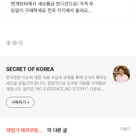
중고거래
번개장터에서 새상품급 컨디션으로! 가격 부
담없이 구매하세요 전국 각지에서 올라오는
전국구 최다 상품 매일 10만 개 이상의 신규
상품 업로드
(새창열림)
로그 정보
SECRET OF KOREA
한국관련 이슈에 대한 자료 수집과 공개를 통해 상식이 통하는
세상을 만들고자 합니다. 합법적으로 입수한 자료를 무차별공
개합니다. 원칙은 'NO EVIDENCE,NO STORY', 다운로드
www.docstoc.com/profile/cyan67 , 이메일
jesim56@gmail.com, 안보일때는 구글리더나 RSS로!!
구독하기
더보기
재벌가 해외부동산/삼성
의 다른 글