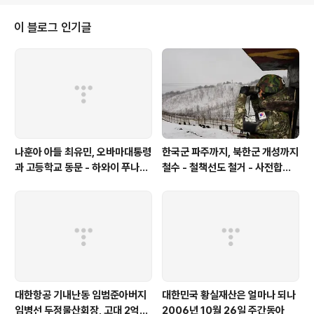
담이 너무 과중해 감당하기 힘들다’고 했다”며 “‘(회사를) 그만두고 싶어도 그만
둘 수가 없었다’고 했다”고 전했다. 고인은 가까운 주변에 ‘곳곳이 지뢰밭’ ‘도처
이 블로그 인기글
에 폭탄’ 등의 표현을 ..
나훈아 아들 최유민, 오바마대통령
한국군 파주까지, 북한군 개성까지
과 고등학교 동문 - 하와이 푸나호
철수 - 철책선도 철거 - 사전합의
우사립학교 동문
설 주요내용
대한항공 기내난동 임범준아버지
대한민국 황실재산은 얼마나 되나
임병선 두정물산회장, 고대 2억기
2006년 10월 26일 주간동아