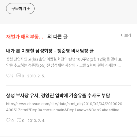
www.docstoc.com/profile/cyan67 , 이메일
jesim56@gmail.com, 안보일때는 구글리더나 RSS로!!
구독하기
더보기
재벌가 해외부동산/삼성
의 다른 글
내가 본 이병철 삼성회장 - 정준명 비서팀장 글
글 내용
삼성 창업자인 고(故) 호암 이병철 회장의 탄생 100주년(2월 12일)을 맞아 호
암을 추모하는 정준명(65) 전 삼성재팬 사장의 기고를 2회에 걸쳐 게재합니다.
정 전 사장은 1980년대 초 삼성그룹 회장비서실 비서팀장을 지내는 등 7년여
2
0
2010. 2. 5.
동안 호암의 지근거리에서 근무했습니다. 호암을 가까이에서 보좌하면서 갖가
지 구두 지시를 받아 기록했던 그는 삼성 출신 인사들 중에서도 호암을 잘 기억
하는 인물로 꼽힙니다. http://news.joins.com/article/564/4000564.ht
삼성 부사장 유서, 경영진 압박에 기술유출 수사도 부담
ml?ctg=1100&cloc=home|list|list2 ◆호암은 한국 현대경영의 아버지 우
글 내용
리나라의 위상을 높여 온 삼성그룹의 창업주 고(故) 호암(湖巖) 이병철(李秉
http://news.chosun.com/site/data/html_dir/2010/02/04/2010020
喆) 회장(이하 호암)의 탄신 100주년을 2월 12..
400517.html?Dep0=chosunmain&Dep1=news&Dep2=headline1
&Dep3=h1_03 지난 1월 26일 오전 10시30분경 숨진 채 발견된 삼성전자
0
0
2010. 2. 4.
부사장 이모(51)씨가 자신의 생일이자 사고 전날인 25일 밤 유서를 작성해 자
택 서재에 남겼으며, 이 유서에는 ‘업무에 대한 중압감’ 외에 ‘회사 경영진에 대
한 불만’이 함께 담겨 있는 것으로 알려졌다. 이씨 주변의 한 관계자는 “‘업무 부