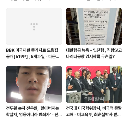
탁
BBK 미국재판 증거자료 모음집
대한항공 뉴욕 - 인천행 , 직항않고
공개[619P] ; 5개파일 - 다운로
나리타공항 임시착륙 무슨일?
드가능
전두환 손자 전우원, '할아버지는
건국대 미국학위장사, 비극적 종말
학살자, 영웅아니라 범죄자' - 전재
고해 - 미교육부, 최순실박사 받은
용박상아아들 전우원
PSU 인증취소