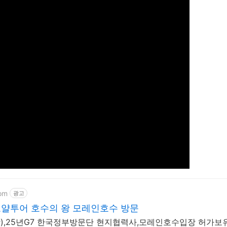
com
광고
얄투어 호수의 왕 모레인호수 방문
),25년G7 한국정부방문단 현지협력사,모레인호수입장 허가보