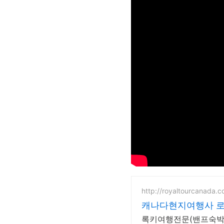
http://royaltourcanada.
캐나다현지여행사 로
록키여행전문(밴프숙박