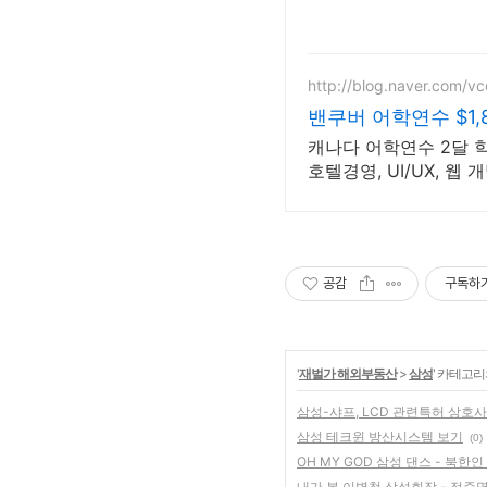
http://blog.naver.com/v
밴쿠버 어학연수 $1,
캐나다 어학연수 2달 
호텔경영, UI/UX, 웹
공감
구독하
'
재벌가 해외부동산
>
삼성
' 카테고리
삼성-샤프, LCD 관련특허 상호사
삼성 테크윈 방산시스템 보기
(0)
OH MY GOD 삼성 댄스 - 북한
내가 본 이병철 삼성회장 - 정준