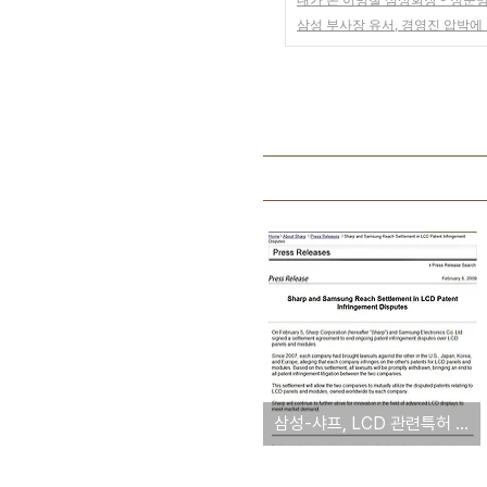
삼성 부사장 유서, 경영진 압박에
삼성-샤프, LCD 관련특허 상호사용 합의 [샤프전자 발표문 전문]