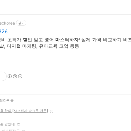
ceckorea
광고
826
학비 초특가 할인 받고 영어 마스터하자! 실제 가격 비교하기 비
 개발, 디지털 마케팅, 유아교육 코업 등등
기
의 다른 글
용 합의 [샤프전자 발표문 전문]
(0)
인 줄 알았네
(0)
명 비서팀장 글