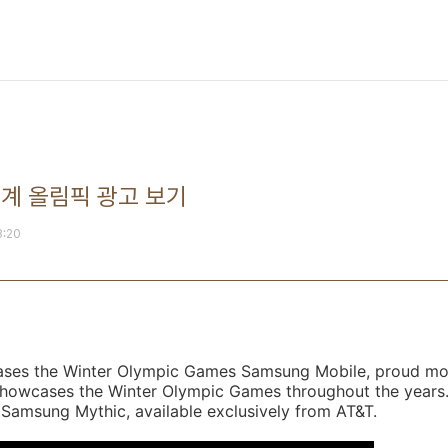
계 올림픽 광고 보기
3:20
es the Winter Olympic Games Samsung Mobile, proud mob
showcases the Winter Olympic Games throughout the years
amsung Mythic, available exclusively from AT&T.