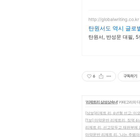
http://globalwriting.co.kr
탄원서도 역시 글로
탄원서, 반성문 대필, 
6
구독하기
'
리제트리 삼성상속녀
' 카테고리의 다
[상보]리제트 리, 6년형 선고: 
[1보] 마약운반 리제트리, 징역 
리제트 리, 선고앞두고 재판부에 참
마약운반 리제트 리, '나는 주범