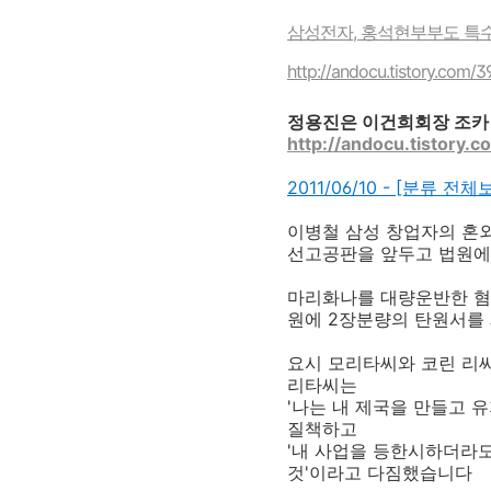
삼성전자, 홍석현부부도 특수
http://andocu.tistory.com/
정용진은 이건희회장 조카
http://andocu.tistory.
2011/06/10 - [분류
이병철 삼성 창업자의 혼외
선고공판을 앞두고 법원에
마리화나를 대량운반한 혐의
원에 2장분량의 탄원서를
요시 모리타씨와 코린 리
리타씨는
'나는 내 제국을 만들고 
질책하고
'내 사업을 등한시하더라도
것'이라고 다짐했습니다