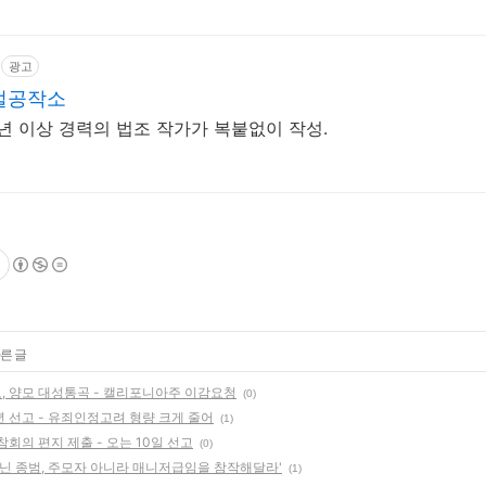
광고
벌공작소
5년 이상 경력의 법조 작가가 복붙없이 작성.
른 글
이모, 양모 대성통곡 - 캘리포니아주 이감요청
(0)
6년 선고 - 유죄인정고려 형량 크게 줄어
(1)
회의 편지 제출 - 오는 10일 선고
(0)
아닌 종범, 주모자 아니라 매니저급임을 참작해달라'
(1)