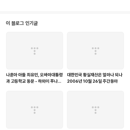
들의 중지가 모아지면 그에 따를 것”이라고 말했다. 한나라당은 30~31일 당
연찬회를 열고 주말 민심을 접한 의원들의 의견을 모을 예정이어서 연찬회가 인
준 정국의 최대 고비가 될 전망이다. 원본출처 http://news.joins.com/articl
e/629/4416629.html?ctg=1000&cloc=home|showcase|main 청와
이 블로그 인기글
대도 의견 수렴에 본격 나섰다. 여권 핵심 관계자는 “이명박..
나훈아 아들 최유민, 오바마대통령
대한민국 황실재산은 얼마나 되나
과 고등학교 동문 - 하와이 푸나호
2006년 10월 26일 주간동아
우사립학교 동문