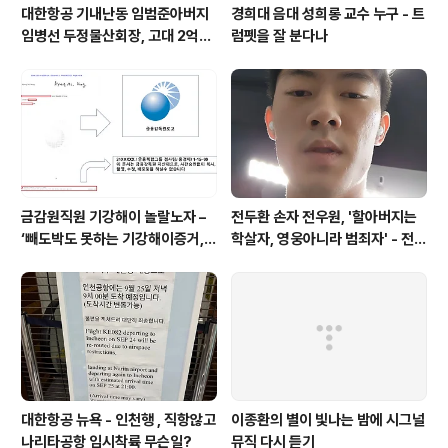
대한항공 기내난동 임범준아버지
경희대 음대 성희롱 교수 누구 - 트
임병선 두정물산회장, 고대 2억기
럼펫을 잘 분다나
탁
금감원직원 기강해이 놀랄노자 –
전두환 손자 전우원, '할아버지는
‘빼도박도 못하는 기강해이증거,
학살자, 영웅아니라 범죄자' - 전재
엉뚱하게도 미 연방법원서 들통 –
용박상아아들 전우원
가상화폐사기 연방 법원 소송장 보
니 금감원 컴퓨터서 출력 – 개인 소
송장에 ‘금감..
대한항공 뉴욕 - 인천행 , 직항않고
이종환의 별이 빛나는 밤에 시그널
나리타공항 임시착륙 무슨일?
뮤직 다시 듣기