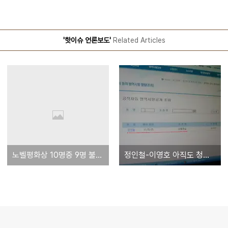
'핫이슈 언론보도'
Related Articles
노벨평화상 10명중 9명 불법 - 인디펜던트 기사 원문
정인철-이영호 아직도 청와대 근무 ? - 병무청엔 '대통령실 비서관'