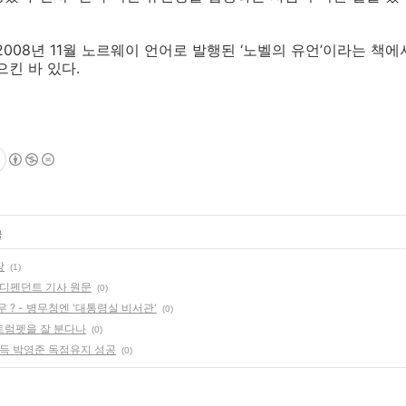
008년 11월 노르웨이 언어로 발행된 ‘노벨의 유언’이라는 책에
으킨 바 있다.
글
장
(1)
인디펜던트 기사 원문
(0)
? - 병무청엔 '대통령실 비서관'
(0)
 트럼펫을 잘 분다나
(0)
상득 박영준 독점유지 성공
(0)