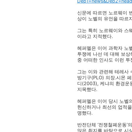
Dep1=news&Dep2=head
신문에 따르면 노르웨이 
상이 노벨의 유언을 따르지
그는 특히 노르웨이와 스웨
이라고 지적했다.
헤퍼멜은 이어 과학자 노벨
투쟁에 나선 데 대해 보
중 어떠한 인사도 이런 투
그는 이와 관련해 테레사 수
방기구(PLO) 의장.시몬 
디(2003), 케냐의 환경
지목했다.
헤퍼멜은 이어 당시 노벨의
헌신하거나 최선의 업적을 
명했다.
반전단체 ‘전쟁철폐운동’의
않은 취지를 바탕으로 시