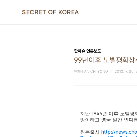
본문 바로가기
SECRET OF KOREA
핫이슈 언론보도
99년이후 노벨평화상수상
안치용 AN CHI YONG
2010. 7. 25. 
지난 1946년 이후 노벨
망이라고 영국 일간 인디펜
원본출처
http://news.ch