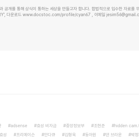
과 공개를 통해 상식이 통하는 세상을 만들고자 합니다. 합법적으로 입수한 자료를 
Y', 다운로드 www.docstoc.com/profile/cyan67 , 이메일 jesim56@gmai
안
adsense
효성 비자금
중앙정보부
조현준
hidden ca
효성
프리메이슨
안다큐
김형욱
동아원
댄 브라운
박정