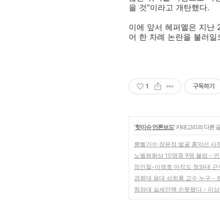
을 것”이라고 개탄했다.
이에 앞서 헤퍼멜은 지난 2
어 한 차례 논란을 불러일
1
구독하기
'
핫이슈 언론보도
' 카테고리의 다른 
뽕삘가수 장윤정 발굴 홍익선 사
노벨평화상 10명중 9명 불법 - 
정인철-이영호 아직도 청와대 근무 
경희대 음대 성희롱 교수 누구 -
청와대 실세인맥 손못됐다 - 이