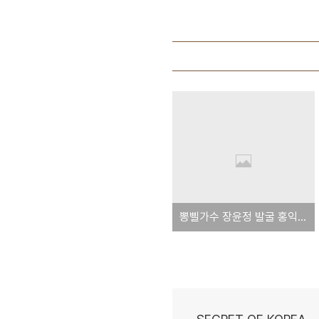
뽕삘가수 장윤정 발굴 홍익선 사장