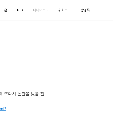
홈
태그
미디어로그
위치로그
방명록
돼 또다시 논란을 빚을 전
tml?