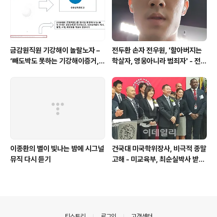
금감원직원 기강해이 놀랄노자 –
전두환 손자 전우원, '할아버지는
‘빼도박도 못하는 기강해이증거,
학살자, 영웅아니라 범죄자' - 전재
엉뚱하게도 미 연방법원서 들통 –
용박상아아들 전우원
가상화폐사기 연방 법원 소송장 보
니 금감원 컴퓨터서 출력 – 개인 소
송장에 ‘금감..
이종환의 별이 빛나는 밤에 시그널
건국대 미국학위장사, 비극적 종말
뮤직 다시 듣기
고해 - 미교육부, 최순실박사 받은
PSU 인증취소
의안내
티스토리
로그인
고객센터