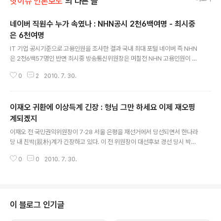
핫이슈 언론보도
의 다른 글
네이버 직원수 누가 속였나 : NHN공시 2천6백여명 - 최시중
은 6천여명
글 내용
IT 기업 공시기준으로 고용인원을 조사한 결과 국내 최대 포털 네이버 즉 NHN
은 2천6백57명인 반면 최시중 방송통신위원장은 며칠전 NHN 고용인원이 6
천여명이라고 밝혀 과연 고용인원이 몇명인지에 관심이 집중되고 있습니다 특
0
2
2010. 7. 30.
히 2천6백여명과 6천여명으로 편차가 2배이상에 달해 비정규직을 고려하더라
도 차이가 너무 크다는 데 문제의 심각성이 있습니다 따라서 NHN이 허위공시
를 했거나 최시중 방통위원장이 누군가로 부터 잘못된 정보를 제공받아 6천여
이재오 귀환에 이상득계 긴장 : 형님 그만 하세요 이제 재오핑
명으로 밝힌 것은 아닌지 궁금증이 증폭되고 있으며 이경우 누가 정보를 전달했
는지도 관심의 대상입니다 조선일보 웹사이트에 게재된 연합뉴스 기사[http://
계되겠지
글 내용
news.chosun.com/site/data/html_dir/2010/07/30/20100730003
이재오 전 국민권익위원장이 7·28 서울 은평을 재선거에서 당선되면서 한나라
79.ht..
당 내 친박(親朴)계가 긴장하고 있다. 이 전 위원장이 대선후보 경선 당시 박근
혜 전 대표에 대해 날카로운 공세를 여러 번 펼친 적이 있기 때문이다. 그러나 친
0
0
2010. 7. 30.
박계 못지않게 여권 실세인 이상득 의원계도 촉각을 곤두세우고 있는 것으로 알
려져 미묘한 분위기가 펼쳐지고 있다. 원본출처 http://news.chosun.com/s
ite/data/html_dir/2010/07/30/2010073000189.html?Dep1=news
&Dep2=headline1&Dep3=h1_10 이 당선자는 29일 "나로 인해 한나라당
내 갈등은 없을 것"이라고 말했다. 친박 진영과 이상득 의원측도 "이 전 위원장
이 블로그 인기글
의 당선을 축하한다"는 반응을 보였다. 하지..