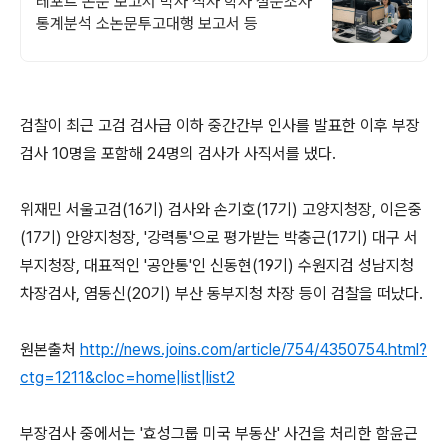
레포트 논문 보고서 박사 석사 학사 설문조사
통계분석 소논문투고대행 보고서 등
검찰이 최근 고검 검사급 이하 중간간부 인사를 발표한 이후 부장
검사 10명을 포함해 24명의 검사가 사직서를 냈다.
위재민 서울고검(16기) 검사와 손기호(17기) 고양지청장, 이은중
(17기) 안양지청장, '강력통'으로 평가받는 박충근(17기) 대구 서
부지청장, 대표적인 '공안통'인 신동현(19기) 수원지검 성남지청
차장검사, 염동신(20기) 부산 동부지청 차장 등이 검찰을 떠났다.
원본출처
http://news.joins.com/article/754/4350754.html?
ctg=1211&cloc=home|list|list2
부장검사 중에서는 '효성그룹 미국 부동산' 사건을 처리한 함윤근