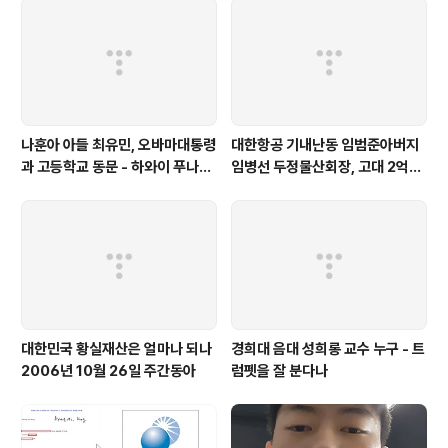
나훈아 아들 최유민, 오바마대통령
대한항공 기내난동 임범준아버지
과 고등학교 동문 - 하와이 푸나호
임병선 두정물산회장, 고대 2억기
우사립학교 동문
탁
대한민국 황실재산은 얼마나 되나
경희대 음대 성희롱 교수 누구 - 트
2006년 10월 26일 주간동아
럼펫을 잘 분다나