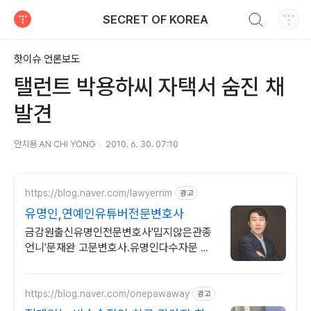
검색하기
SECRET OF KOREA
티스토리
핫이슈 언론보도
탤런트 박용하씨 자택서 숨진 채
발견
안치용 AN CHI YONG
2010. 6. 30. 07:10
https://blog.naver.com/lawyerrim
광고
유명인,연예인유튜버전문변호사
금감원출신유명인전문변호사'밉지않은관종
언니'문재완 고문변호사.유명인다수자문 보
안철저 금감원출신,법원장검사장 방송통신
위원장출신등 70여명전문가협업가능
https://blog.naver.com/onepawaway
광고