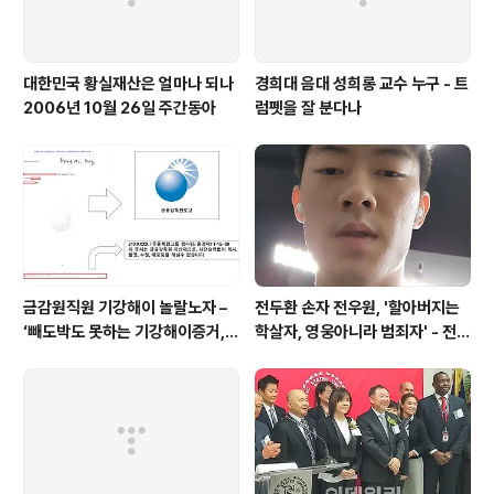
대한민국 황실재산은 얼마나 되나
경희대 음대 성희롱 교수 누구 - 트
2006년 10월 26일 주간동아
럼펫을 잘 분다나
금감원직원 기강해이 놀랄노자 –
전두환 손자 전우원, '할아버지는
‘빼도박도 못하는 기강해이증거,
학살자, 영웅아니라 범죄자' - 전재
엉뚱하게도 미 연방법원서 들통 –
용박상아아들 전우원
가상화폐사기 연방 법원 소송장 보
니 금감원 컴퓨터서 출력 – 개인 소
송장에 ‘금감..