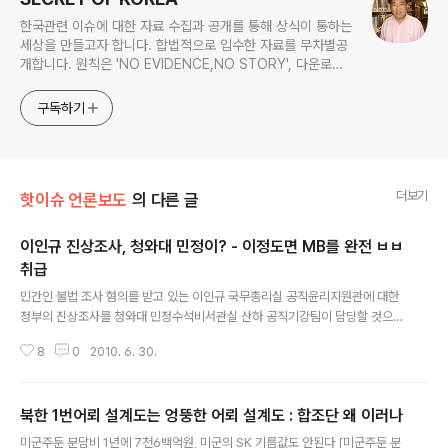
한국관련 이슈에 대한 자료 수집과 공개를 통해 상식이 통하는
세상을 만들고자 합니다. 합법적으로 입수한 자료를 무차별공
개합니다. 원칙은 'NO EVIDENCE,NO STORY', 다운로드
www.docstoc.com/profile/cyan67 , 이메일
jesim56@gmail.com, 안보일때는 구글리더나 RSS로!!
구독하기
더보기
핫이슈 언론보도
의 다른 글
이인규 진상조사, 청와대 민정이? - 이정도면 MB를 완전 ㅂㅂ
취급
글 내용
민간인 불법 조사 혐의를 받고 있는 이인규 국무총리실 공직윤리지원관에 대한
정부의 진상조사를 청와대 민정수석비서관실 산하 공직기강팀이 담당할 것으로
알려졌다. 그러나 청와대 민정수석비서관실은 그동안 이 지원관의 보고를 받아
8
0
2010. 6. 30.
온 계선상에 있었던 것으로 알려져, 제대로 객관적인 조사가 이뤄질지 의문이라
는 지적이 나온다. 원본출처 http://www.hani.co.kr/arti/society/society_
general/427848.html 김창영 국무총리실 공보실장은 28일 “아직 이 지원
북한 1번어뢰 설계도는 엉뚱한 어뢰 설계도 : 합조단 왜 이러나
관이 고혈압 등의 증세로 입원중이어서 퇴원하는 대로 사실 여부를 확인하고 법
글 내용
규 위반이 있는지 조사할 예정”이라며 “조사 결과 법규 위반이 드러나면 인사위
미군주둔 분담비 1년에 7천6백억원, 미군의 SK 기름값도 안된다 [미군주둔 분