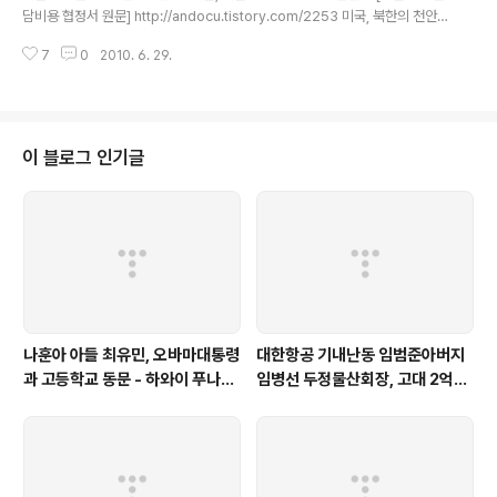
원회를 열어 적절히 조처하게 될 것”이라고 말했다. 이 지원관에 대한 조..
담비용 협정서 원문] http://andocu.tistory.com/2253 미국, 북한의 천안
함격침, 테러행위아니다 - 테러지원국 재등재 거부 http://andocu.tistory.co
7
0
2010. 6. 29.
m/2256 '연기에 연기' 한미합동 대잠수함훈련, 아직도 미정 - 미 국방부 답변
http://andocu.tistory.com/2255 민군 합동조사단이 지난달 20일 천안함
조사결과 발표 당시 다른 잠수정의 설계도를 잘못 제시한 것으로 뒤늦게 밝혀졌
다. 또 수중폭발 실험에서 검출된 알루미늄 성분에 대해서도 입장을 번복하는
등 조사결과에 혼돈을 주고 있다. 원본출처 http://www.segye.com/Article
이 블로그 인기글
s/News/Politi..
나훈아 아들 최유민, 오바마대통령
대한항공 기내난동 임범준아버지
과 고등학교 동문 - 하와이 푸나호
임병선 두정물산회장, 고대 2억기
우사립학교 동문
탁