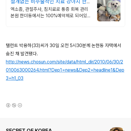
절개없는 비수술적인 치료 강아지 한의
원
엑소좀, 관절주사, 침치료로 통증 회복 관리
본원 한더동에서는 100%예약제로 되어있어
편히 진료를 보실 수 있습니다.
탤런트 박용하(33)씨가 30일 오전 5시30분께 논현동 자택에서
숨진 채 발견됐다.
http://news.chosun.com/site/data/html_dir/2010/06/30/2
010063000264.html?Dep1=news&Dep2=headline1&Dep
3=h1_03
(새창열림)
로그 정보
SECRET OF KOREA