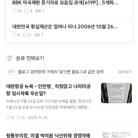
BBK 미국재판 증거자료 모음집 공개[619P] ; 5개파일
- 다운로드가능
19
3
조회
7
대한민국 황실재산은 얼마나 되나 2006년 10월 26일
주간동아
9
0
조회
7
분류 전체보기
주요 글 목록
블로그 검색창에 '키워드'넣으면 블로그내 글만 검색
모두보기
공지
대한항공 뉴욕 - 인천행 , 직항않고 나리타공
항 임시착륙 무슨일?
글 내용
뉴욕시간 9월 24일 오후 1시10분 뉴욕을 출발, 한국시간
9월 25일 오후 5시50분 인천공항 착륙예정인 대한항공
082편이 인천으로 곧바로 가지 않고 나리타공항에 착륙할
작성시간
0
0
2025. 9. 25.
것으로 확인됐습니다, 대한항공은은 오늘 낮 JFK공항 출
국 터미널에 공고문을 부착하고 'KE 082 인천행은 항로상
제한의 영향으로 우회항로를 사용, 일본 나리타공항에 임
평통부의장, 미셀 박의원 낙선위해 경쟁자에