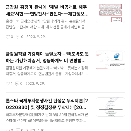
금감원-홍경미-판사에-‘제발-비공개로-해주
세요’서한-–-연방판사-‘안된다-–-재판정보접
글 내용
근-수정헌법-1조의-권리’-기각
홍경미,‘비공개요청’판사, ‘안된다’기각 홍씨, 본보질의서
답변않고 판사에 서한 보내 ‘내 사건을 공개가 아닌 비공개
로 해달라’요청 연방판사, 11일 홍씨 비공개요청 전격 기각
작성시간
0
0
2023. 9. 29.
판사,‘재판정보접근권은 수정헌법1조의 권리’ ‘기자는 연방
법원 공개시스템 통해 연락처 확보’ ‘연방민사소송법, 모든
소송장은 당사자 공개’ ‘가상화폐사기는 홍씨가 언급했듯
금감원직원 기강해이 놀랄노자 – ‘빼도박도 못
공익적 사건’ ‘소송장 공개때 이익이 비공개이익보다 더 크
하는 기강해이증거, 엉뚱하게도 미 연방법원
다’ ‘소송뒤 9주동안 가만있다 기자연락뒤 비공개요청’ ‘선
글 내용
서 들통 – 가상화폐사기 연방 법원 소송장 보
데이저널 대 홍경미케이스’수정헌법1조재확인 ‘재판정보
금감원직원 기강해이 놀랄노자 – ‘빼도박도 못하는 기강해
니 금감원 컴퓨터서 출력 – 개인 소송장에 ‘금
접근권 재확인’두고두고 인용- 회자될듯 상세기사 http
이증거, 엉뚱하게도 미 연방법원서 들통 – 가상화폐사기 연
s://buly.kr/4QjenZu 금감원 홍경미, 판사에 ‘제발 비공
방 법원 소송장 보니 금감원 컴퓨터서 출력 – 개인 소송장
감..
작성시간
1
0
2023. 9. 29.
개로 해주세요’서한 – 연방판사, ‘안된다 – 재판정보접근 수
에 ‘금감원 로고’ 워터마크 – ‘이문서 는 금감원자산입니다’
정헌법 1..
경고문구는 금감원전산망사용 입증 - 소송원고 홍경미와
동일이름의 인물, 문서에 적힌 금감원 부서 근무 – 소송원
론스타 국제투자분쟁사건 판정문 무삭제본[2
고, ‘금감원직원이냐’본보 질문에 답변않고 엄포 – 정부부
0220830] 및 정정결정문 무삭제본[2023
처 및 공기업 및 공공기관 전면 보안전점 절실 - 뉴욕남부
글 내용
0508] 공개
연방 법원[사건번호 SDNY – 1:23-CV-5500-UA] http
국제투자분쟁해결센터가 지난해 8월 30일 한국정부가 론
s://buly.kr/Csfxw33 금감원직원 기강해이 놀랄노자 -
스타에 약 2억1650만달러를 배상하라고 판정한 것과 관
금감원직원, 금감원 프린터로 미국소송제기 - 소송장에 '이
련, 해당판정문의 무삭제 원문을 공개합니다. 한국정부는
작성시간
0
0
2023. 7. 10.