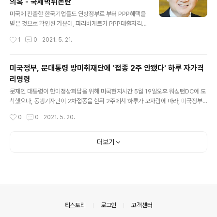
의혹 - 국제먹튀논란
남편으로 한국 온누리교회 부목사를 지낸 박담회씨는 목회
글 내용
를 하면서도 지난해초까지 LA인근에서 골프연습장을 운
미국에 진출한 한국기업들도 연방정부로 부터 PPP혜택을
영한 것으로 밝혀졌다. 재벌일가의 그림구매 대리인, 대한
받은 것으로 확인된 가운데, 파리바게트가 PPP대출자격이
민국 최고의 화상으로 알려졌던 홍송원 서미갤러리관장,
되지 않는 데도 1200만달러상당 탕감성 대출을 받았다는
작성시간
1
0
2021. 5. 21.
홍씨는 지난 2007년 7월 31일 캘리포니아주 9038 원더
의혹이 제기되고 있다. 파리바게트는 3개사가 대출을 받았
랜드파크애비뉴 주택을 318만6천 달러에 매..
으나, 이중 2개는 아예 대출자격이 되지 않아 올해 2차대
출은 신청하지 못했으며, 1개사는 올해 정부대출한도가 늘
미국정부, 문대통령 방미취재단에 '접종 2주 안됐다' 하루 자가격
어났음에도 불구하고 지난해의 4분의 1만 대출을 신청한
리명령
것으로 드러나 이같은 의혹을 구체적으로 뒷받침하고 있
글 내용
다. 미국내 자회사 5개를 통해 PPP대출을 받은 아주호텔
문재인 대통령이 한미정상회담을 위해 미국현지시간 5월 19일오후 워싱턴DC에 도
앤리조트 도 금융당국에 제출한 지난해 감사보고서등에 3
착했으나, 동행기자단이 2차접종을 한뒤 2주에서 하루가 모자람에 따라, 미국정부
50만달러상당의 PPP대출내역을 아예 기재하지 않은 것
가 '1일 호텔자가격리'를 강하게 요청, 취재단이 자가격리에 들어갔습니다 청와대 기
작성시간
0
0
2021. 5. 20.
으로 밝혀져 외부감사법위반이라는 의혹을 사고 있다. 또
자단은 당초 문재인대통령 방미와 관련, 30명을 취재단을 선정, 지난 4월 15일 화이
지난해 610만달러상당의 PPP대출을 받아 미국..
자 1차 접종을 받은데- 이어, 지난 5월 6일 화이자 2차접종을 받았습니다. 그뒤 미국
정부가 방미단 축소를 요청, 동행취재단은 30명에서 22명으로 줄었고, 오늘 오후 2
더보기
2명이 대통령전용기편으로 워싱턴 DC에 도착했습니다 하지만 미국정부는 화이자
나 모더나 접종뒤 14일이 지나야 접종완료자로 인정하기 때문에 동행취재단은 2차
접종뒤 오늘이 14일째로, 내일 접종완료자가 됩니다. 이에 따..
의안내
티스토리
로그인
고객센터