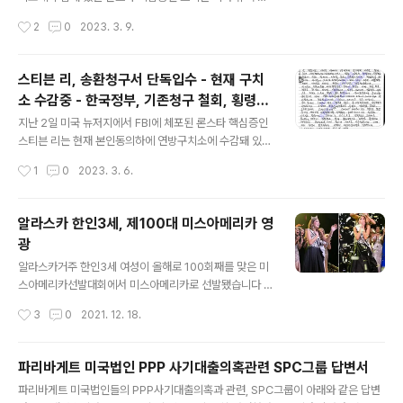
자라고 주장했습니다 전우원씨는 자신이 전두환씨의 손자
지시간 8일 보석금 천만달러에 전격 석방됐습니다 특히 스
작성시간
2
0
2023. 3. 9.
임을 입증하기 위해 전두환 대통령이 런닝셔츠차림으로 자
티븐 리는 지난 2020년 9월초 본보가 공개한 뉴저지주택
녀 2명과 잠들어 있는 사진을 올린뒤 '제 이름은 전우..
에서 체포됐고, 보석중 주거지도 이 주택으로 결정됐습니
다 상세기사 선데이저널 유에스에이 https://tinyurl.co
스티븐 리, 송환청구서 단독입수 - 현재 구치
m/mrudjknr [안치용 대기자 단독충격리포트2] 한국정부
소 수감중 - 한국정부, 기존청구 철회, 횡령으
상대 5조5천억 론스타 소송, 스모킹 건 론스타 핵심증 15
글 내용
로 재청구
년째 도주 스티븐 리…연기처럼 사라진 그가 뉴저지 주에
지난 2일 미국 뉴저지에서 FBI에 체포된 론스타 핵심증인
거주하고 있다니… 모든 증거들은 그를 가리키고 있다 지난
스티븐 리는 현재 본인동의하에 연방구치소에 수감돼 있으
2017년 8월 해외도주 12년만에 이탈리아에서 체포됐지
며, 한국법무부는 지난 2020년 7월말, 2006년 미국정부
작성시간
1
0
2023. 3. 6.
만 한국정부의 늦장 sundayjournalusa.com 뉴저지 연
에 청구 한 스티븐 리 인도청구를 철회하고, 혐의를 횡령으
방법원은 뉴욕..
로 한정, 다시 인도를 청구한 것으로 확인됐습니다. 연방검
찰은 오늘 스티븐 리가 지난 2일 뉴저지에서 FBI에 체포된
알라스카 한인3세, 제100대 미스아메리카 영
뒤 보석청문회가 열릴 때까지 연방구치소에 수감된다는 데
광
합의, 현재 뉴저지주 뉴왁인근 구치소에 수감돼 있다고 밝
글 내용
혔습니다 연방검찰은 이에 앞서 지난 2월 24일 연방법원
알라스카거주 한인3세 여성이 올해로 100회째를 맞은 미
에 ‘한국정부가 스티븐 리에 대한 범죄인인도를 청구했
스아메리카선발대회에서 미스아메리카로 선발됐습니다 알
다’며 관련증거를 첨부, 스티븐 리 신병확보를 위한 체포영
라스카 앵커리지 한인회장을 지낸 김부열 전회장의 외손녀
작성시간
3
0
2021. 12. 18.
장을 청구했고, 이 영장을 스티븐 리 체포때까지 공개하지
인 올해 20세 엠마 브로일스양이 어제 커네티컷주 모히건
말아달라고 요청했습니다, 이에 따..
선카지노에서 열린 미스아메리카선발전에서 50개주와 워
싱턴DC 대표등 51명의 미녀를 제치고 영예의 우승을 차
파리바게트 미국법인 PPP 사기대출의혹관련 SPC그룹 답변서
지, 2021 미스아메리카의 영광을 안았습니다 특히 지난 1
글 내용
파리바게트 미국법인들의 PPP사기대출의혹과 관련, SPC그룹이 아래와 같은 답변
921년 시작된 미스아메리카선발대회는 올해로 백주년을