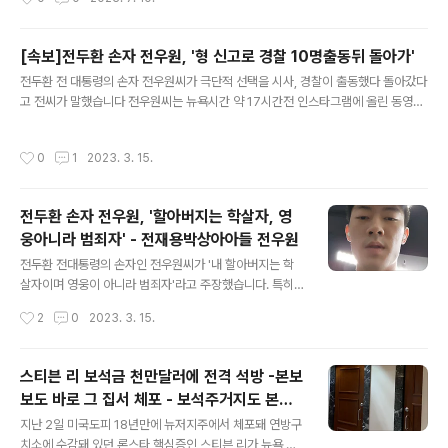
문서는 금감원자산' 경고문구 -소송원고 홍경미와 동일이
지난해 9월 28일 이 판정문 411페이지 전문을 공개했지
름인..
만, 공무원을 제외한 사인의 개인정보 및 외교기밀에 관한
사항등 법률상 공개가 불가능한 내용은 삭제한 상태로 공
[속보]전두환 손자 전우원, '형 신고로 경찰 10명출동뒤 돌아가'
개됐고, 이에 따라 국민의 알권리 논란과 함께 삭제되지 않
글 내용
전두환 전 대통령의 손자 전우원씨가 극단적 선택을 시사, 경찰이 출동했다 돌아갔다
은 원문에 대한 궁금증이 커지고 있습니다. 특히 판정문속
고 전씨가 말했습니다 전우원씨는 뉴욕시간 약 17시간전 인스타그램에 올린 동영상
천여명의 이름이 삭제됐고, '버시바우 주한미국대사의 론
에서 '방금 제 친형의 신고로 경찰 10명이 출동, 저를 조사하고 돌아갔습니다'라고 말
스타 편들기'등 일부 내용은 외교기밀이라는 이유로 검은
했습니다 이는 전재용-박상아씨 가족들도 전씨가 극단적 선택을 할 것을 우려하고
색으로 처리되는등 지워진 곳이 무려 1440곳에 달한다는
작성시간
0
1
2023. 3. 15.
있기 때문으로 풀이됩니다 현재 인스타그램을 통해 이 소식을 접한 사람들이 경찰에
비판이 제기돼 왔습니다. 또 민변소속 송기호변호사는 서
신고를 했다는 글도 잇따라 올라오고 있습니다 계속 추가 17시 31분 전씨는 지난해
울행정법원에 법무부장관을 상대로 '정보비공개처분..
말 자살시도를 했으며 한때 심한 우울증을 앓기도 했지만 현재는 정상이라고 밝혔습
전두환 손자 전우원, '할아버지는 학살자, 영
니다 , 전씨는 또 자신이 전두환 전대통령의 손자임을 입증하기 위해 상속포기각서
웅아니라 범죄자' - 전재용박상아아들 전우원
서류를 동영상을 통해 제시했습니다 2023.03.14 - [분류 전..
글 내용
전두환 전대통령의 손자인 전우원씨가 '내 할아버지는 학
살자이며 영웅이 아니라 범죄자'라고 주장했습니다. 특히
전씨는 영어로 자살을 암시하는 듯한 말도 남겼습니다 전
작성시간
2
0
2023. 3. 15.
두환 전대통령의 아들인 전재용씨의 둘째 아들인 전우원씨
는 뉴욕시간 3월 14일 오후 2시쯤 인스타그램 자신의 계
정에 올린 동영상을 통해 '저는 제 할아버지 전두환은 학살
스티븐 리 보석금 천만달러에 전격 석방 -본보
자이며, 저희 나라를 지킨 영웅이 아니라 범죄자'라고 주장
보도 바로 그 집서 체포 - 보석주거지도 본보
했습니다 전우원씨는 이동영상에서 상의를 벗은 상태로
글 내용
보도 주택으로 한정
'진실이 왜곡되는 이 세상에 이미 정의는 없습니다 질서는
지난 2일 미국도피 18년만에 뉴저지주에서 체포돼 연방구
없습니다 여러분들이 보고 판단하세요.'라며 전두환이 학살
치소에 수감돼 있던 론스타 핵심증인 스티븐 리가 뉴욕 현