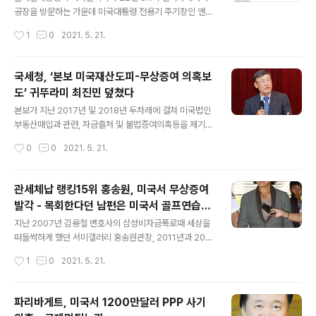
공장을 방문하는 가운데 미국대통령 전용기 주기장인 앤드
류스 공군기지 인근에 내일 오전부터 비행금지구역이 설정
작성시간
1
0
2021. 5. 21.
된 것으로 확인돼 바이든 대통령의 동행가능성이 점쳐지고
있습니다 미연방항공청 FAA는 지난 20일 오전 5시52분
[1052 UTC], 앤드류스 공군기지 일대에 비행금지구역을
국세청, ‘본보 미국재산도피-무상증여 의혹보
설정했으며 이유는 미국 대통령이동을 의미하는 VIP이동
도’ 귀뚜라미 최진민 덮쳤다
[VIP MOVEMENT]로 확인됐습니다 [연방항공청이 NO
글 내용
TAM 에서 VIP로 표현하는 인물은 미국의 대통령입니다]
본보가 지난 2017년 및 2018년 두차레에 걸쳐 미국법인
미연방항공청이 비행을 금지한 기간은 22일 오전 9시30
부동산매입과 관련, 자금출처 및 불법증여의혹등을 제기했
분 [1030 UTC]부터 23일 오후 7시30분[24일 0030
던 보일러업체 귀뚜라미가 특별세무조사를 받고 있는 것으
작성시간
0
0
2021. 5. 21.
UTC]까지이며 이 시간은 문재인대통령이 조지아주 SK공
로 확인됐다. 특히 이번 세무조사는 대기업 조사를 담당하
장방문을 위해 출발하는 시간과..
는 부서가 아닌 비자금 조성, 탈세등을 전담하는 부서가 투
입된 것으로 드러나, 본보에 보도된 미국법인의 부동산 매
관세체납 랭킹15위 홍송원, 미국서 무상증여
입 및 자금출처, 무상증여의혹 등을 조사하고 있는 것으로
발각 - 목회한다던 남편은 미국서 골프연습장
추정된다 . 한편 최진민회장일가는 로스앤젤레스의 외식업
글 내용
운영
체 닥터로빈을 지난해 전격 폐업한 것으로 확인됐으며, 올
지난 2007년 김용철 변호사의 삼성비자금폭로때 세상을
해 3월 귀뚜라미 아메리카라는 상업용부동산 임대업체를
떠들썩하게 했던 서미갤러리 홍송원관장, 2011년과 201
설립한 것으로 드러나 또 다른 부동산을 추가매입했을 가
3년 두차례 구속됐고 지난해 11월말 항소심에서 조세포탈
작성시간
1
0
2021. 5. 21.
능성도 배제할 수 없다. 중략 전체기사 선데이저널 유에스
혐의로 유죄판결과 함께 벌금 20억원선고를 받았고, 지난
에이 https://bit.ly/3fvWHxn
해 12월 관세 16억원상당을 체납, 상습 고액체납자 명단에
오른 홍씨가 LA소재 330만달러상당의 주택을 자신의 둘
파리바게트, 미국서 1200만달러 PPP 사기
째아들에게 무상증여했다는 의혹이 제기됐다. 또 홍씨의