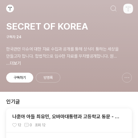
검색하기
티스토리
SECRET OF KOREA
구독자
24
한국관련 이슈에 대한 자료 수집과 공개를 통해 상식이 통하는 세상을
만들고자 합니다. 합법적으로 입수한 자료를 무차별공개합니다. 원칙
은 'NO EVIDENCE,NO STORY', 다운로드 www.docstoc.com/
...더보기
profile/cyan67 , 이메일 jesim56@gmail.com, 안보일때는 구글
리더나 RSS로!!
구독하기
방명록
신고하기 레이어
열기
인기글
나훈아 아들 최유민, 오바마대통령과 고등학교 동문 - 하
와이 푸나호우사립학교 동문
12
0
조회
12