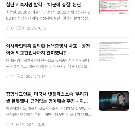
시착륙한뒤 다시 인천으로 재운항할 것'이라고 밝혔습니
실탄 지속지원 발각 - '아군에 총질' 논란
다.이에 따라 오후 5시50분 인천공항 도착예정이던 KE0
글 내용
82는 3시간여 지연된 오후 9시 도착예정이라고 밝혔으며,
최광철, 2020년 미셀박 당선되자 2022년 재선선거 - 2
특히 도착시간이 변동될 수 있다고 설명했습니다.대한항공
024년 삼선선거 계속 경쟁자에 실탄- 결국 미셀박 낙선최
인천행 승객들은 공항 도착뒤 이같은 사실을 알고 당황해
광철, 2022년 8월 13일 미셀 박의원 경쟁자 제이 첸 당선
작성시간
0
0
2025. 9. 15.
하며, 우회항로 사용이유가 무엇이냐고 물었으나, 대한항
위해 2900달러 지원 - 2900달러는 개인최대 지원액최
공측은 이에 대해 제대로 답변하지 ..
규선, 2022년 8월 13일 미셀 박의원 경쟁자 제이 첸 당선
위해 2900달러 지원 - 2900달러는 개인최대 지원액최
여사라인의혹 김의환 뉴욕총영사 사표 - 공천
광철은 2022년 민주평통 미주부의장 및 KAPAC대표 -
이어 외교관인사까지 관여했나?
최규선은 KAPAC 이사장최광철, 2024년 10월 4일 미셀
글 내용
박의원 경쟁자 데릭 트란 당선위해 1000달러 지원최광철,
아래는 김건희여사와의 친분으로 뉴욕총영사에 임명됐다
2024년 10월 13일 미셀 박의원 경쟁자 데릭 트란 당선위
는 의혹이 일고 있는 김의환씨가 뉴욕시간 11월 13일 오후
해 5백달러 지원최광철, 2024년 10월 11일 미셀 박의원
카톡으로 지인들에게 뿌리고 있는 글입니다. '날좀 보소'하
작성시간
1
2
2024. 11. 14.
경쟁자 트란 당선위해 트란빅토리펀드에 5백달러 ..
는 성향이 강하다는 평가를 받고 있는 분입니다, 아래는 김
의환총영사가 뿌린 글입니다. 전문그대로 옮겼습니다 ----
--- ☆ 근거 없는 민주당 비난에 대한 총영사 입장 ☆ 국
정명석교인들, 미국서 넷플릭스소송 ‘우리가
회 외통위 소속 야당의원이 국정감사 기간중에 지속적으
뭘 잘못했나-근거없는 명예훼손’주장 - 이단
로 총영사 해임, 직위해제를 떠들어대고 국정감사가 종료
글 내용
논쟁 무딘 미국서 재기 모색하나
된 이후에도 총영사를 공격하고 있다. 그동안 총영사에 대
정명석교인들, 미국서 넷플릭스소송 ‘우리가 뭘 잘못했나-
한 민주당의 악랄한 공격에 대응하지 않았다. 일고의 가치
근거없는 명예훼손’주장 - 이단논쟁 무딘 미국서 재기 모색
도 없기 때문이다. 그러나 이런 상황이 계속 될 경우 외교
하나 https://shorturl.at/wERX2
작성시간
2
0
2024. 3. 8.
부는 물론 우리 정부도 부담이 될 것이다. 동포사회도 불안
과 염려가 커질 수밖에 없다. 19..