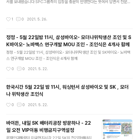
서를 보내왔습니다 SPC그룹측의 입장을 충분히 반영한다는 뜻에서 답변서 전문을
맞았기 때문에 한인3세가 미스아메리카로 선정된 것은 더
원문 그대로 게재합니다 SPC그룹의 답변서에 감사드립니다. 하지만 이 답변서도 P
욱 의미가 큽니다. 브로일스양은 현재 애리조나주립대에서
PP관련 미국 연방법에 배치되는 것으로 생각되는 부분이 적지 않습니다. 따라서 SP
바이오메디컬을 전공하고 있으며, 주의력결핍과 과다행동
작성시간
1
0
2021. 5. 26.
C그룹에 2차 질의서를 발송한 상황이며, 현재 답변을 기다리고 있습니다 ======
장애, 그리고 손톱을 물어뜯는 증세인 더마틸로 마니아라
===================================================
는 장애를 힘겹게 극복한 스토리를 소개, 뜨거운 박수를 받
=================== 답변서 1. 미국 연방중소기업청이 공개한 PPP [고용
았습니다
정정 - 5월 22일밤 11시, 삼성바이오- 모더나위탁생산 조인 및 S
보장대출] 내역에 따르면 파리바게트아메리카가 연방중소기업청에서 지난 2020
K바이오- 노바백스 연구개발 MOU 조인 - 조인식은 4개사 함께
년 4 월 27 일 직원이 500 명이라며 766 만..
글 내용
정정 - 5월 22일밤 11시, 삼성바이오- 모더나위탁생산 조인 및 SK바이오- 노바백
스 연구개발 MOU 조인 - 조인식은 4개사 함께
작성시간
0
0
2021. 5. 22.
한국시간 5월 22일 밤 11시, 워싱턴서 삼성바이오 및 SK , 모더
나 위탁생산 조인식
작성시간
0
0
2021. 5. 22.
바이든, 내일 SK 배터리공장 방문하나 - 22
일 오전 VIP이동 비행금지구역설정
글 내용
문재인대통령이 미국현지시각 22일 SK의 전기차배터리