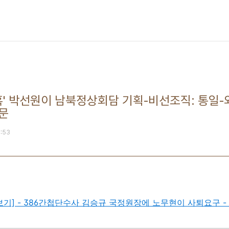
' 박선원이 남북정상회담 기획-비선조직: 통일-
문
5:53
류 전체보기] - 386간첩단수사 김승규 국정원장에 노무현이 사퇴요구