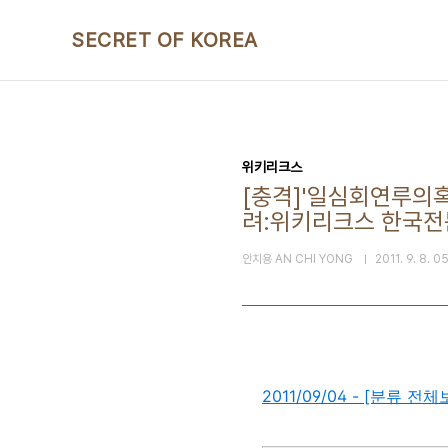
본문 바로가기
SECRET OF KOREA
위키리크스
[충격]'일심회연루의혹
려:위키리크스 한국전
안치용 AN CHI YONG
2011. 9. 8. 0
2011/09/04 - [분