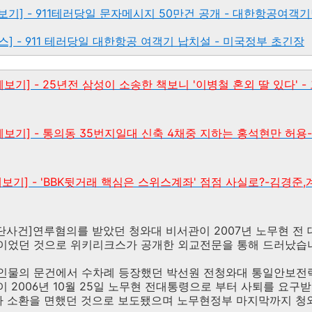
류 전체보기] - 911테러당일 문자메시지 50만건 공개 - 대한항공여객
키리크스] - 911 테러당일 대한항공 여객기 납치설 - 미국정부 초긴장
 전체보기] - 25년전 삼성이 소송한 책보니 '이병철 혼외 딸 있다' 
분류 전체보기] - 통의동 35번지일대 신축 4채중 지하는 홍석현만 허
류 전체보기] - 'BBK뒷거래 핵심은 스위스계좌' 점점 사실로?-김경
단사건]연루혐의를 받았던 청와대 비서관이 2007년 노무현 
이었던 것으로 위키리크스가 공개한 외교전문을 통해 드러났습
인물의 문건에서 수차례 등장했던 박선원 전청와대 통일안보전
 2006년 10월 25일 노무현 전대통령으로 부터 사퇴를 요구받
않아 소환을 면했던 것으로 보도됐으며 노무현정부 마지막까지 청