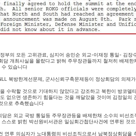
부의 모든 고위관료, 심지어 송민순 외교-이재정 통일- 김장수
담 개최사실을 몰랐다고 밝혀 주무장관들까지 철저히 배제한
 수 있습니다
 NLL 북방한계선문제, 군사신뢰구축문제등이 정상회담의 의제가
을 수락할 것으로 기대하지 않았다고 강조하고 북한이 방코델
도 없으면 생존하기 힘들다는 것을 깨달았을 것이며 김정일의 
것으로 추측했습니다
상회담은 외교 국방 통일등 주무장관등을 배제한채 소수의 비선조
 스스로 밝힌 박선원비서관은 일심회간첩단사건에 연루된 것
사건 연루 의심자가 노대통령의 비선조직으로서 남북정상회담을 