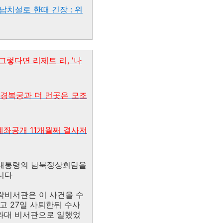
기납치설로 한때 긴장 : 위
- 그렇다면 리제트 리, '나
용-경복궁과 더 먼곳은 모조
준,계좌공개 11개월째 결사저
전 대통령의 남북정상회담을
니다
략비서관은 이 사건을 수
고 27일 사퇴한뒤 수사
와대 비서관으로 일했었