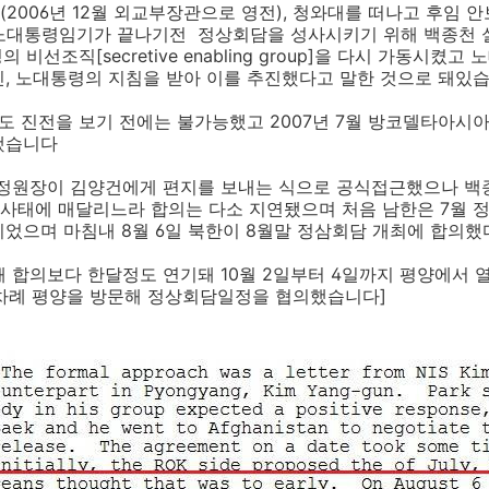
2006년 12월 외교부장관으로 영전), 청와대를 떠나고 후임 
 노대통령임기가 끝나기전 정상회담을 성사시키기 위해 백종천 
 비선조직[secretive enabling group]을 다시 가동시
인, 노대통령의 지침을 받아 이를 추진했다고 말한 것으로 돼있
도 진전을 보기 전에는 불가능했고 2007년 7월 방코델타아시
했습니다
정원장이 김양건에게 편지를 보내는 식으로 공식접근했으나 
사태에 매달리느라 합의는 다소 지연됐으며 처음 남한은 7월 
었으며 마침내 8월 6일 북한이 8월말 정삼회담 개최에 합의
때 합의보다 한달정도 연기돼 10월 2일부터 4일까지 평양에서
일 두차례 평양을 방문해 정상회담일정을 협의했습니다]