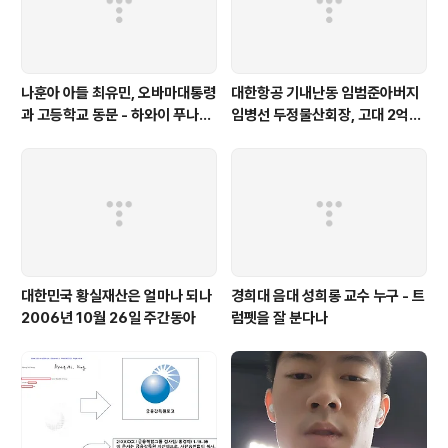
나훈아 아들 최유민, 오바마대통령
대한항공 기내난동 임범준아버지
과 고등학교 동문 - 하와이 푸나호
임병선 두정물산회장, 고대 2억기
우사립학교 동문
탁
대한민국 황실재산은 얼마나 되나
경희대 음대 성희롱 교수 누구 - 트
2006년 10월 26일 주간동아
럼펫을 잘 분다나