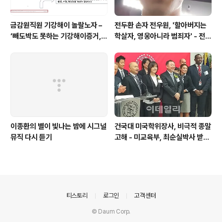
금감원직원 기강해이 놀랄노자 –
전두환 손자 전우원, '할아버지는
‘빼도박도 못하는 기강해이증거,
학살자, 영웅아니라 범죄자' - 전재
엉뚱하게도 미 연방법원서 들통 –
용박상아아들 전우원
가상화폐사기 연방 법원 소송장 보
니 금감원 컴퓨터서 출력 – 개인 소
송장에 ‘금감..
이종환의 별이 빛나는 밤에 시그널
건국대 미국학위장사, 비극적 종말
뮤직 다시 듣기
고해 - 미교육부, 최순실박사 받은
PSU 인증취소
의안내
티스토리
로그인
고객센터
© Daum Corp.