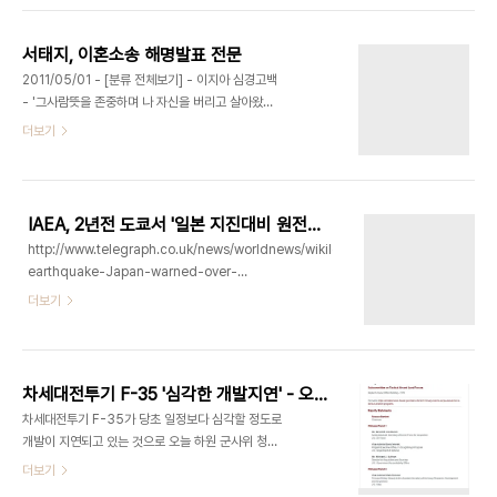
업데이트돼 있었습니다 특히 김정일에 대한 부고는
Hussein Obama Senior Immigration Files
여러 차례 각각 다른 기자들에 의해 업데이트돼 김정
일의 생사가 남..
서태지, 이혼소송 해명발표 전문
2011/05/01 - [분류 전체보기] - 이지아 심경고백
- '그사람뜻을 존중하며 나 자신을 버리고 살아왔다'
먼저 서태지 씨를 사랑해 주시는 분들께 죄송하다는
더보기
말씀을 전하며 저희 측 입장을 알려드립니다. 이미 소
송에 대한 사실은 알려진 상황이고 그와 관련 없는 온
갖 루머들이 난무하던 지난 수 일간 어떤 말을 어떻게
전해야 할지 서태지 씨의 입장이 정리되질 않아 입장
IAEA, 2년전 도쿄서 '일본 지진대비 원전안전강화 미흡-35년간 안전규정 제자리걸음' 위키리크스전문
발표가 늦어진 점 사과드립니다. 오늘 측근으로부터
http://www.telegraph.co.uk/news/worldnews/wikileaks/8384059/Japan-
정보를 얻었다는 일부 사실이 아닌 보도가 있었습니
earthquake-Japan-warned-over-
다. 따라서 본 소송과 관련하여 사실 만을 말씀을 드
nuclear-plants-WikiLeaks-cables-
더보기
립니다. 이미 언론에 공개된 바와 같이 서태지 씨와
show.html IAEA가 2008년 12월 일본 도쿄에서
이지아 씨는 현재 위자료, 재산분할 소송 중에 있습니
열린 G8 원자력 안전회의에서 일본이 활발한 지진
다. 이미 알려진 바와 같이 서태지 씨는 1993년 미
활동으로 인해 강진위협이 커지는데도 불구하고 지
국에서 지인의 소개로 상대방과 첫..
난 35년간 안전규정을 3차례 강화하는데 거치는등
차세대전투기 F-35 '심각한 개발지연' - 오늘 하원 군사위 청문회서 드러나
대비가 미흡하다고 지적했다고 영국 텔레그래프지가
차세대전투기 F-35가 당초 일정보다 심각할 정도로
위키리크스가 공개한 미국무부 비밀전문을 인용, 보
개발이 지연되고 있는 것으로 오늘 하원 군사위 청문
도했습니다
회에서 밝혀졌습니다 Lockheed Martin Corp.
더보기
http://www.telegraph.co.uk/news/wikileaks-
(LMT)’s development of software for its F-
files/8383974/LOCAL-COURT-ORDERS-