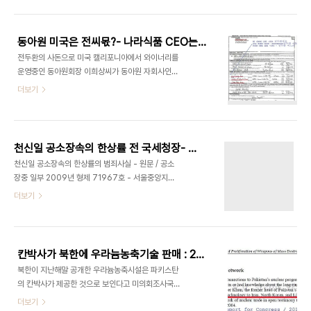
35 fighter jet, the Pentagon’s largest
SHUTDOWN-OF-NUCLEAR-R..
weapons program, is “significantly behind
schedule as it enters its most challenging
동아원 미국은 전씨몫?- 나라식품 CEO는 이희상, CFO는 전두환 며느리, SECRETARY는 전두환 아들
phase,” according to congressional
전두환의 사돈으로 미국 캘리포니아에서 와이너리를
auditors.
운영중인 동아원회장 이희상씨가 동아원 자회사인
http://www.bloomberg.com/news/2011-
나라식품의 미국법인을 설립하면서 핵심임원 3명으
더보기
03-15/lockheed-f-35-jet-faces-
로 자신과 자신의 딸, 자신의 사위를 임명한 것으로
significant-software-delays-gao-..
드러났습니다 캘리포니아주 법무부에 정보공개를 요
청, 입수한 나라식품 NARA FOOD CO LTD의 보
고서에 따르면 전두환의 3남 전재만은 2009년 3
천신일 공소장속의 한상률 전 국세청장- 박연차 세무조사 무마의혹
월 6일 캘리포니아주 법무부에 자신이 이회사의
천신일 공소장속의 한상률의 범죄사실 - 원문 / 공소
SECRETARY를 맡고 있다고 밝혔습니다 이 보고서
장중 일부 2009년 형제 71967호 - 서울중앙지검
에 따르면 캘리포니아주 법무부가 이름을 밝히기를
- 2009년 6월 12일 피고인은 코스닥 상장법인인
더보기
요구한 3자리의 핵심보직은 CEO와 CFO 그리고
㈜세중나모여행, 비상장 법인인 ㈜세중아이앤씨(구
SECRETARY로, CEO에는 전두환의 사돈인 동아
㈜세중게임박스), ㈜세중정보기술, ㈜세중컨설팅
원 회장 이희상, CFO에는 전두환의 세째며느리로
등 4개 사의 대표이사임과 동시에 비상장 법인인 ㈜
이희상의 큰 딸인 이윤혜, SECRETARY에는 전두환
세성항운 등 9개 회사의 대주주이다. 1. 특정범죄가
의 3남인 전재..
칸박사가 북한에 우라늄농축기술 판매 : 2월 3일 미의회조사보고서 원문
중처벌등에관한법률위반(알선수재) 2008. 7. 29.
북한이 지난해말 공개한 우라늄농축시설은 파키스탄
서울지방국세청은 태광실업㈜(이하, 태광실업이라
의 칸박사가 제공한 것으로 보인다고 미의회조사국
한다) 계열사 및 박연차 회장에 대한 특별세무조사에
[CRS]이 밝혔습니다 미의회조사국 CRS는 지난 2
더보기
착수하고, 같은 달 30. 김해시 안동 258의 9에 있