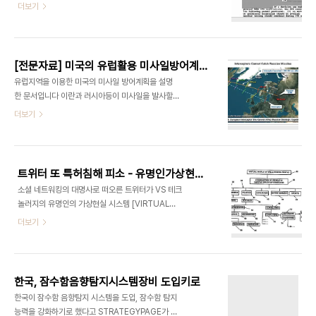
[전문자료] 미국의 유럽활용 미사일방어계획-US
더보기
MISSILE DEFENSE IN EUROPE [원문]
http://andocu.tistory.com/3437 박정권, '청
와대 도청설'에 항의는 커녕 '부인해달라' 미국에 통
사정 - 미국무부 비밀전문[13]
[전문자료] 미국의 유럽활용 미사일방어계획-US MISSILE DEFENSE IN EUROPE [원문]
http://andocu.tistory.com/3408미합참본부
유럽지역을 이용한 미국의 미사일 방어계획을 설명
가 작성한 핵관련일지 비밀문서입니다 1977년부터
한 문서입니다 이란과 러시아등이 미사일을 발사할
1979년까지 미국의 핵무기관련 주요내용을 날짜별
경우 미국 본토에 도달하기 전에 유럽지역에 배치된
더보기
로 정리한 것으로 3백50페이지에 이릅니다 저는 문
탐지시설을 통해 발사사실을 알아내고 이를 중간에
외한입니다만 군사문제에 관심있는 아마츄어와 전문
서 격추시킨다는 내용을 담고 있습니다 구체적으로
가들을 위해 올립니다 미합참 핵관련일지 1977-
이란 러시아 미사일별 도달범위, 유럽지역의 탐지시
1979 비밀문서
설이 발사 몇초뒤에 이를 탐지할 수 있고 탐지시설은
트위터 또 특허침해 피소 - 유명인가상현실시스템 특허 침해혐의 [소송장 원문]
몇군데나 되는지등이 설명돼 있습니다 저는 문외한
소셜 네트워킹의 대명사로 떠오른 트위터가 VS 테크
입니다만 군사문제에 관심있는 아마츄어와 전문가들
놀러지의 유명인의 가상현실 시스템 [VIRTUAL
을 위해 올립니다 US MISSILE DEFENSE IN
WORLD OF WELL-KNOWN PEOPLE] 구현특
더보기
EUROPE US MISSILE DEFENSE IN EUROPE
허를 침해한 혐의로 지난 18일 미연방법원에 제소당
했습니다 VS 테크놀러지는 18일 미연방법원 버지니
아주 동부법원에 제출한 소송장에서 트위터가 자사
특허 6,408,309 [United States Patent No.
한국, 잠수함음향탐지시스템장비 도입키로
6,408,309 ("the '309 Patent") 를 침해했다
한국이 잠수함 음향탐지 시스템을 도입, 잠수함 탐지
고 밝혔습니다 VS 테크놀러지는 미국 특허청으로 부
능력을 강화하기로 했다고 STRATEGYPAGE가 오