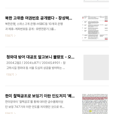
월 3일 발표한 '중국과 대량살상무기및 미사일의 확
는 태광실업 사무실과 김해시 주촌면 덕암리 180에
산' China and Proliferation of Weapons of
있는 정산개발㈜(이하, 정산개발이라 한다) 사무실
Mass Destruction and Missiles 이라는 보고
에서 회계자료 등 관련 자료를 임의 제출받았다..
서에서 파키스탄의 칸 박사가 북한과 이란, 리비아에
북한 고위층 여권번호 공개됐다 - 장성택은 PS736420617
우라늄 농축기술을 판매하고 있다고 밝혔습니다
북한은행, 스위스 2개 은행-HSBC등 10개국 은행
CRS는 지난 2004년 2월 24일 조지 테넛 당시
과 제휴-계좌번호등 공개 : 유엔전문가그룹
CIA국장도 상원 정보위원회에서 이같이 사실을 확
http://andocu.tistory.com/3458 북한 최대실
더보기
인했었다고 전했습니다 2004년 2월 24일 상원 정
세로 꼽히는 장성택 국방위 부위원장과 노동당 39호
보위원회 청문회를 확인한 결과 상원 속기록 12페이
실실장을 역임한 김동운등 북한 고위층의 여권번호
지에 조지 테넛 CIA국장이 북한 핵 문제에 대해 언급
가 공개됐습니다 유엔 1874 위원회는 유엔안보리의
한 내용이 있었습니다 테넛..
대북제재결의안 이행을 위해 지난해 11월 5일 발간
청와대 방어 대공포 알고보니 불량포 - 오리콘 사업자 누구?
한 전문가 패널 보고서를 통해 장성택 국방위 부위원
2004고합2 / 2004노871 / 2004도4901 - 참
장, 김동운 노동당 39호실 실장, 박재경 인민군대장,
고하시길 청와대 등 서울 도심의 상공을 방어하는 우
변용립 북한 국가과학원 원장등의 여권번호를 전격
리 군의 핵심전력인 35㎜ 대공포(일명 오리콘
더보기
공개했습니다 이 보고서에 따르면 장성택은 노동당
∙Oerlikon포)가 군납 비리로 인한 불량부품 때문에
행정부장, 국방위 부위원장으로 재직하고 있으며
최근까지 정상적인 기능을 발휘하지 못했던 것으로
2006년당시 장성택의 여권번호는 PS
11일 밝혀졌다. 원본출처
736420617 이라고 밝혔습니다 함경북도 출신의
http://news.chosun.com/site/data/html_dir/2011/02/11/2011021100472.html
장성택의 생일..
한미 찰떡공조로 보잉기 이란 인도저지 '쾌거' - 위키리크스 한국전문
Dep1=news&Dep2=headline1&Dep3=h2_04
한미양국이 '찰떡공조'를 통해 대이란 금수품목이었
11일 국회 국방위와 국방부 등에 따르면 국방부 조사
던 보잉 747기의 이란 인도를 저지했던 것으로 위키
본부는 최근 미국 무기중개업체인 T사의 국내 무역
리크스가 폭로한 미국무부 비밀전문을 통해 확인됐
더보기
대리업체인 N사가 대공포의 포몸통(포신)을 해외에