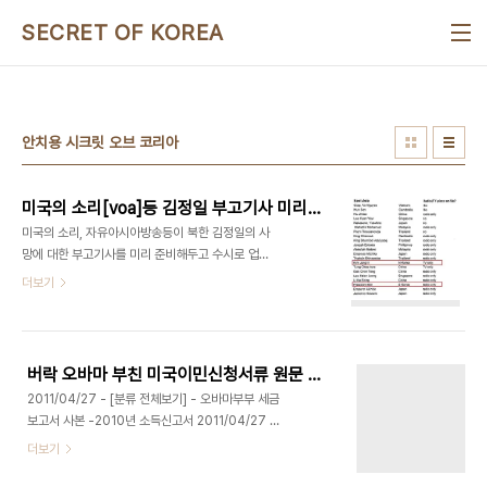
본문 바로가기
SECRET OF KOREA
안치용 시크릿 오브 코리아
미국의 소리[voa]등 김정일 부고기사 미리 준비 - 부고기사 준비된 주요인사 명단
미국의 소리, 자유아시아방송등이 북한 김정일의 사
망에 대한 부고기사를 미리 준비해두고 수시로 업데
이트시키는 것으로 드러났습니다 미국의 소리, 자유
더보기
아시아방송등 미국의 민간해외방송업체들의 연합체
인 BBG가 최근 인터넷에 공개한 1982년부터 최근
까지의 '부고기사가 준비된 주요인사 명단'에 따르면
한국인중에는 북한 김정일과 한국의 'PRESIDENT
버락 오바마 부친 미국이민신청서류 원문 공개 - 지문까지 낱낱이 밝혀져
KIM'이라는 두사람의 부고기사가 준비된 것으로 나
2011/04/27 - [분류 전체보기] - 오바마부부 세금
타났습니다 김정일에 대한 부고기사는 TV용과 라디
보고서 사본 -2010년 소득신고서 2011/04/27 -
용 2가지로 준비돼 있으며 2009년 5월 19일 업데
[분류 전체보기] - 오바마 출생증명서 사본 버락 오
더보기
이트된 것으로 돼 있습니다 한국의 김대통령에 대한
바마 부친 미국이민신청서류 원문 공개 출처 :
부고기사는 2009년 7월 16일자로 라디오용으로
www.heathersmathers.com Barack