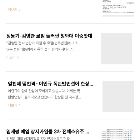
더보기
정동기-김영란 로펌 둘러싼 청와대 이중잣대
“김영란 전 대법관이 퇴임 후 로펌(법무법인)에 가지
않은 점을 대통령께서 특히 높이 평가하시더라.”
12·31 개각 발표 직후 기자들과 만난 청와대 고위 관
더보기
계자는 ‘김영란 국민권익위원장’ 인선 뒷얘기를 이렇
게 소개했다. 지난해 8월 6년간의 대법관 임기를 마
친 김 위원장은 로펌이 아니라 ‘서강대 로스쿨 석좌교
수’라는 진로를 택했다. 높은 수입을 마다한 김 위원
엎친데 덮친격- 이인규 폭탄발언설에 한상률 1월 귀국설까지
장의 행보를 이명박 대통령이 높이 샀기 때문에 권익
이인규의 입에 관심이 모아지고 있습니다, 이제는 폭
위원장으로 발탁했다는 설명이었다. 원본출처
탄발언설이 흘러나오고 있습니다 한상률 전 국세청
http://news.joinsmsn.com/article/786/4899786.html?
장 귀국설도 나오고 있습니다 한상률 측근은 1월 귀
더보기
ctg=1000&cloc=joongang|home|newslist1
국가능성이 95%라고 말하고 있습니다 정권에 부담
그런데 같은 날 인선 결과가 발표된 정동기(왼쪽) 감
되는 일들이 하나 둘 늘고 있습니다 불법 민간인 사찰
사원장 후보자는 요즘 로펌에서 받은 돈 때문에 ..
사건으로 구속수감 중인 이인규 전 총리실 공직윤리
지원관의 입에 여권이 최근 신경을 곤두세우고 있다.
임세령 매입 상지카일룸 3차 전체소유주 현황 20100105 현재
불법 사찰 혐의와 함께 이영호 전 청와대 고용노사비
임세령 매입 상지카일룸 3차 전체소유주 현황