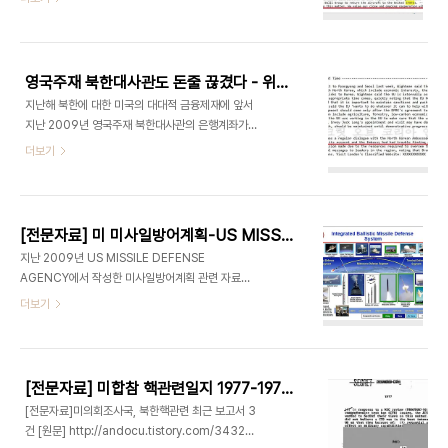
습니다 이 전문은 지난 2008년 2월 23일 미국무부
서 조달한다는 당초 계약과 달리 무자격 국내 업체에
가 주한미국대사관에 보낸 것으로 '한국정부에 대한
서 포몸통을 제작하게 해 군에 납..
이란행 미국 민간 항공기 억류요청' 이란 제목의 비밀
전문입니다 '즉각적인 조치가 필요하다'는 말로 시작
영국주재 북한대사관도 돈줄 끊겼다 - 위키리크스 한국비밀전문
된 이 비밀전문에서 미 국무부는 한국의 인천공항에
지난해 북한에 대한 미국의 대대적 금융제재에 앞서
계류중인 N106UA와 N192UA등 보잉 747-
지난 2009년 영국주재 북한대사관의 은행계좌가
400기 2대와 김해공항에 계류중인 NU185UA
폐쇄돼 북한대사관의 돈줄이 끊겼던 것으로 위키리
더보기
747-400기 1대등 모두 3대의 보잉 747 항공기
크스가 폭로한 비밀전문을 통해 밝혀졌습니다 영국
가 아르메니아 블루에어웨이 항공사 소속으로 등록
주재 미국대사관은 지난 2009년 12월 2일 스티븐
된뒤 대이란금수조치를 어기고 이란민간항공사인 마
보스워스 대북특사가 영국을 방문, 영국 외무관료들
한에어에 인도될 것이 확실시된다며 주한미국대사관
과 면담한 내용을 비밀전문을 통해 미 국무부에 보고
은 한국정부의 협..
[전문자료] 미 미사일방어계획-US MISSILE DEFENSE AGENCY BOOK 2009[원문]
했습니다 이 비밀전문중 5번째 항목에 따르면 스콧
지난 2009년 US MISSILE DEFENSE
라이트만 영국 외무부 아태국장은 영국주재 북한대
AGENCY에서 작성한 미사일방어계획 관련 자료입
사관의 은행계좌가 폐쇄됐으며 북한대사관이 그들의
니다 저는 문외한입니다만 군사문제에 관심있는 아
더보기
비지니스를 받아들인 새은행을 찾는데 어려움을 겪
마츄어와 전문가들을 위해 올립니다 US MISSILE
고 있다는 사실을 보스워스특사에게 알린 것으로 기
DEFENSE AGENCY BOOK 2009 US
록돼 있습니다 [North Korean Embassy's
MISSILE DEFENSE AGENCY BOOK 2009
bank had closed its account and the
Emba..
[전문자료] 미합참 핵관련일지 1977-1979 비밀문서 350P 원문
[전문자료]미의회조사국, 북한핵관련 최근 보고서 3
건 [원문] http://andocu.tistory.com/3432