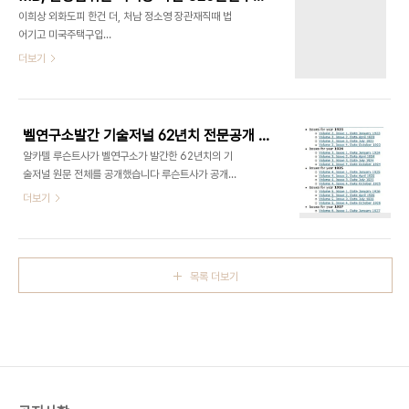
없습니다. 얼마전 다이방궈외에는
이희상 외화도피 한건 더, 처남 정소영 장관재직때 법
============================================================
어기고 미국주택구입
지난달 서울에서 열린 주요 20개국(G20) 정상회의
http://andocu.tistory.com/3086 해외비자금
더보기
때 중국 후진타오(胡錦濤) 주석이 머물던 서울 중구
환수가능-부패재산의 몰수및 회복에 관한 특례법
장충동 신라호텔에서 6분간 정전이 일어났던 사실이
[전문]http://andocu.tistory.com/3083 이희
뒤..
상 동아원회장과 전두환의 3남 전재만이 만든 와인
'온다 도로'가 G20 만찬주로 선정됐지만 이희상등
벨연구소발간 기술저널 62년치 전문공개 - 원문 링크 Bell System Technical Journal
은 이 와이너리 매입과정에서 대한민국의 실정법을
알카텔 루슨트사가 벨연구소가 발간한 62년치의 기
위반한 사실을 이미 시인, 결과적으로 불법의 부산물
술저널 원문 전체를 공개했습니다 루슨트사가 공개
이 G20 정상들에게 제공된 셈이 됐습니다 특히 '공
한 벨연구소 기술저널 Bell System Technical
더보기
정한 사회'를 강조하는 MB의 의지가 행정부내에 스
Journal 은 1922년 제1권부터 시작해 이 저널이
며들지 않고 있으며 정권 스스로 '공정한 사회'에 역
마지막 발간된 1983년 제62권까지 62년간 발간된
행함으로써 성공적으로 끝마친 G20 정상회의에 지
수백권의 저널 원문입니다 과학 특히 통신분야에 있
울 수 없는 오점을 남겼다는 지적입니다 이희상은 지
어서 벨연구소의 지대한 공헌은 다시 언급할 필요가
난 2005..
목록 더보기
없을 것입니다 통신발달사를 한눈에 볼 수 있는 소중
한 자료로 한국공학도에게도 참고가 될 것 같아 원문
수록 인터넷 페이지를 링크합니다 http://bstj.bell-
labs.com/#A 특히 매년 발간된 각 저널을 클릭하
면 발표자와 발표주제가 일목요연하게 정리돼 있어
흥미로운 주제를 쉽게 찾아볼 수 있도록 돼 있습니다