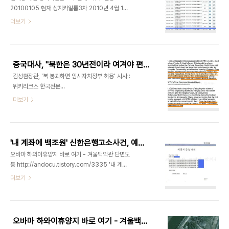
서관 등 '영·포(영일·포항)라인' 핵심 인사에게 감찰
20100105 현재 상지카일룸3차 2010년 4월 10
정보를 '비선(秘線) 보고' 해왔다는 의혹을 받아온
일시점 소유주현황 - 하단
더보기
이 전 지원관이 모종의 '폭탄발언'을 준비 중이란 설
(說)이 돌고 있기 때문이다. 원본출처
http://news.chosun.com/site/data/html_dir/2011/01/07/20110107000..
중국대사, "북한은 30년전이라 여겨야 편안- '한국사단' 고위관료도 서울근무 선호" -위키리크스 한국전문
김성환장관, '북 붕괴하면 임시자치정부 허용' 시사 :
위키리크스 한국전문
http://andocu.tistory.com/3351 중국대사,
더보기
"북한은 30년전이라 여겨야 편안- '한국사단' 고위
관료도 서울근무 선호" -위키리크스 한국전문
http://andocu.tistory.com/3364 현정은, '북
보다 남이 더 큰 장애'불평-김정일은 중국 불신 : 위
'내 계좌에 백조원' 신한은행고소사건, 예금지급결의서 믿을만 한가?
키리크스 한국전문
오바마 하와이휴양지 바로 여기 - 겨울백악관 단면도
http://andocu.tistory.com/3359 청융화 주한
등 http://andocu.tistory.com/3335 '내 계좌
중국대사가 북한은 딱 30년전이라고 생각해야 편안
에 백조원' 신한은행고소사건: 통장상세내역과 5백
더보기
히 적응할 수 있으며 중국 외교부내 '한국사단'은 북
억달러 송금주장
한에서 오랜 경험을 쌓은 관료에서 한국서 경험을 쌓
http://andocu.tistory.com/3338 '내 계좌 백
은 젊은 관료로 주도권이 넘어가고 있다고 캐슬린 스
조원 무단인출' 이게 통장사본 - 신한은행고소사건,
티븐스 미국대사와의 만찬자리에서 말한 것으로 위
과연 진실은?
키리크스가 폭로한 한국관..
오바마 하와이휴양지 바로 여기 - 겨울백악관 단면도등
http://andocu.tistory.com/3332신한은행 백