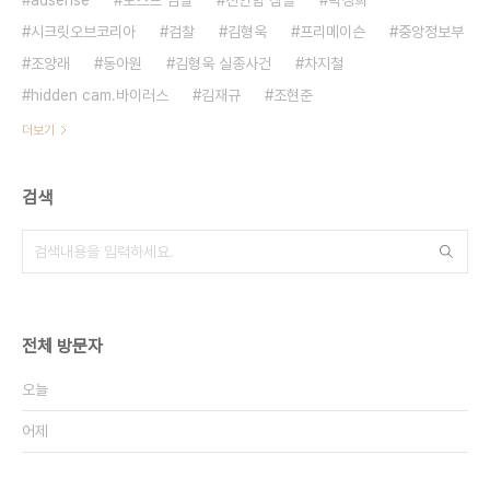
adsense
로스트 심벌
천안함 침몰
박정희
시크릿오브코리아
검찰
김형욱
프리메이슨
중앙정보부
조양래
동아원
김형욱 실종사건
차지철
hidden cam.바이러스
김재규
조현준
더보기
검색
전체 방문자
오늘
어제