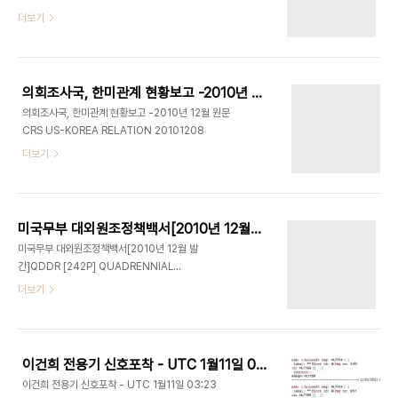
터 지난 2002년 6월 18일 '유명인의 쌍방향소통
늘 보도했습니다 한국이 도입을 검토중인 장비는
더보기
가상현실구축을 위한 방법과 시스템'["Method
SOSUS 로 불리는 탐지장비라고 합니다 이 장비는
and System for Creating an Interactive
해저에 설치돼 모든 음향을 탐지해 해저케이블을 이
Virtual Community of Famous P..
용, 육상의 분석국으로 보내며 위성장비등을 통해 이
를 분석한다고 합니다 이 시스템은 장비설치 반경 백
의회조사국, 한미관계 현황보고 -2010년 12월 원문
킬로미터 내외의 잠수함을 탐지할 수 있으나 매우 비
의회조사국, 한미관계 현황보고 -2010년 12월 원문
싸다고 합니다 한국은 특히 이 장비를 북한과 맞닿은
CRS US-KOREA RELATION 20101208
서해상에 우선 배치할 계획이며 비용이 많이 들더라
더보기
도 잠수함의 위치등을 보다 정확하게 탐지할 수 있는
장비를 원하고 있다고 합니다
http://www.strategypage.com/htmw/htsub/articles/20110119.aspx
South Korea'..
미국무부 대외원조정책백서[2010년 12월 발간]QDDR [242P]
미국무부 대외원조정책백서[2010년 12월 발
간]QDDR [242P] QUADRENNIAL
DIPLOMACY AND DEVELOPMENT REVIEW
더보기
2010 QDDR
이건희 전용기 신호포착 - UTC 1월11일 03:23
이건희 전용기 신호포착 - UTC 1월11일 03:23