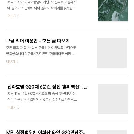
버락 오바마 미국대통령이 지난 23일부터 겨울휴가
조원 무단인출 고소사건에 대해 조금 더 깊이 들어가
에 들어가 지난해에 이어 올해도 하와이를 찾았습니
보겠습니다 지난달 11일 이백순 신한은행장을 위조
다 겨울 백악관으로 불리는 오바마의 휴양지는 하와
더보기
사문서행사및 횡령등의 혐의로 서울지검에 고소한
이의 호놀룰루섬으로 호놀룰루공항에서 약 25분 떨
박모씨측은 이행장이 전자 서명한 예금지급결의서와
어진 카이루아입니다 카이루아베이의 패러다이스 포
예금지급확인서를 입수했다고 밝혔습니다 이에 대해
인트에 있는 최고급휴양지가 바로 오바마의 휴양지
이같은 문서를 사용하지 않는다는 것이 신한은행측
로 이곳에 있는 The Plantation Estate 와 The
의 명쾌한 설명인 반면 어차피 신한은행 재..
구글 리더 이용법 - 모든 글 다보기
Balinese Estate 가 바로 겨울 백악관입니다
모든 글을 다 볼 수 있는 구글리더 이용법을 그림으로
http://paradisepointestates.com/Plantation.html
만들었습니다 1.구글계정만든뒤 구글리더로 이동 2.
주소지는 The Plantation Estate at Paradise
구글리더 구독박스에 보고싶은 사이트 주소 등록 3.
더보기
Point 는 57A Kailuana Place, Kailua,
구글리더 하단에 보고싶은 사이트 등록되며 우측에
Hawaii 이며 The Balinese Estate 는 57
는 모든 글 보임
Kailuana Pla..
신라호텔 G20때 6분간 정전 '혼비백산' : 중국 특수장비 반입했나? - 웬 복사기?
지난 11월 11일 G20 정상회의때 중국 후진타오 주
석이 머물던 신라호텔에서 6분간 정전사고가 발생했
었습니다 쉽게 이해하기 어려운 사고입니다 제가 알
더보기
기로는 신라호텔측은 중국측이 과열전기기기를 사용
한 것 같다고 주장했고 이에 대해 중국측은 복사기를
들여왔다고 밝힌 것으로 알려졌습니다 중국 VIP들은
2002년 이후 단 한번도 신라호텔외에 투숙한 적이
MB, 실정법위반 이희상 와인 G20만찬주선정 - 공정사회 자기발등 자기가 찍다