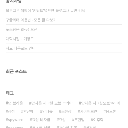
공지사항
블로그 검색창에 '키워드'넣으면 블로그내 글만 검색
구글리더 이용법 -모든 글 다보기
포스팅은 월-금 오전
대학시절 - 기형도
자료 다운로드 안내
최근 포스트
태그
댄 브라운
안치용 시크릿 오브 코리아
안치용 시크릿오브코리아
삼성
박근혜
안다큐
조현상
사이버보안
음모론
spyware
효성 비자금
효성
조현범
이후락