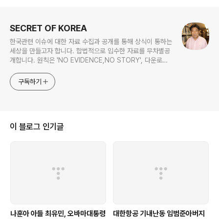
로그 정보
SECRET OF KOREA
한국관련 이슈에 대한 자료 수집과 공개를 통해 상식이 통하는
세상을 만들고자 합니다. 합법적으로 입수한 자료를 무차별공
개합니다. 원칙은 'NO EVIDENCE,NO STORY', 다운로드
www.docstoc.com/profile/cyan67 , 이메일
jesim56@gmail.com, 안보일때는 구글리더나 RSS로!!
구독하기
이 블로그 인기글
나훈아 아들 최유민, 오바마대통령
대한항공 기내난동 임범준아버지