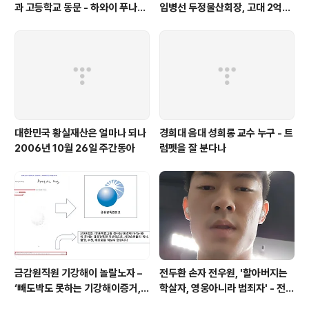
과 고등학교 동문 - 하와이 푸나호
임병선 두정물산회장, 고대 2억기
우사립학교 동문
탁
대한민국 황실재산은 얼마나 되나
경희대 음대 성희롱 교수 누구 - 트
2006년 10월 26일 주간동아
럼펫을 잘 분다나
금감원직원 기강해이 놀랄노자 –
전두환 손자 전우원, '할아버지는
‘빼도박도 못하는 기강해이증거,
학살자, 영웅아니라 범죄자' - 전재
엉뚱하게도 미 연방법원서 들통 –
용박상아아들 전우원