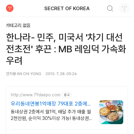
검색하기
SECRET OF KOREA
티스토리
카테고리 없음
한나라- 민주, 미국서 '차기 대선
전초전' 후끈 : MB 레임덕 가속화
우려
안치용 AN CHI YONG
2010. 7. 28. 05:26
http://www.79daepo.com
광고
우리동네연봉1억매장 79대포 2층에서
도 매출 1억
동네상권 2층에서 월1억, 배달 추가 매출 월
2천만원, 순이익 30%이상 가능! 동네상권에
강한 창업모델로 고정비 부담 0%